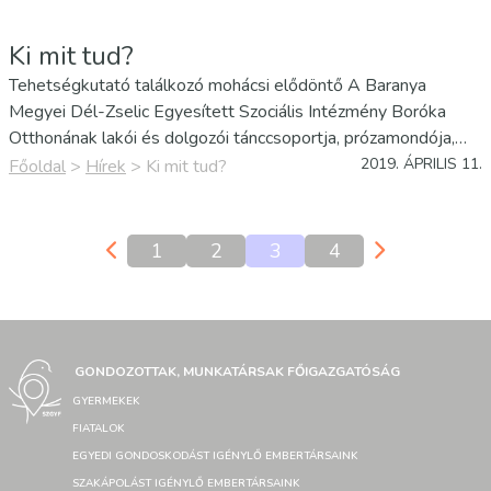
Ki mit tud?
Tehetségkutató találkozó mohácsi elődöntő A Baranya
Megyei Dél-Zselic Egyesített Szociális Intézmény Boróka
Otthonának lakói és dolgozói tánccsoportja, prózamondója,
énekese és szőnyegszövője részt vett március 29-én a „Ki
2019. ÁPRILIS 11.
Főoldal
>
Hírek
>
Ki mit tud?
mit tud” Mohácson megrendezett tehetségkutató találkozó
elődöntőjén.
1
2
3
4
GONDOZOTTAK, MUNKATÁRSAK FŐIGAZGATÓSÁG
GYERMEKEK
FIATALOK
EGYEDI GONDOSKODÁST IGÉNYLŐ EMBERTÁRSAINK
SZAKÁPOLÁST IGÉNYLŐ EMBERTÁRSAINK