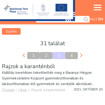
HU
EN
Szűrés
31 találat
1
2
3
4
Rajzok a karanténból
Kiállítás keretében tekinthették meg a Baranya Megyei
Gyermekvédelmi Központ gyermekotthonaiban és
lakásotthonaiban élő gyermekek és serdülők alkotásait
Pécsett. A kiállítást dr. Őri László, a Baranya Megyei
2021. OKTÓBER 20.
Főoldal
>
Hírek
>
Rajzok a karanténból
Önkormányzat Közgyűlésének elnöke nyitotta meg
szeptember végén. A megnyitó családias…