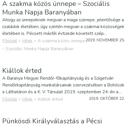
A szakma közös ünnepe – Szociális
Munka Napja Baranyában
Ahogy az ünnepeknek megvan a maga szerepe, jelentősége a
családok életében, úgy szintén megvan a szakmai közösségek
életében is. Pécsett másfél évtizede követett szép
hagyomány, hogy a Szociális Munka Napját a SZIME, az
2019. NOVEMBER 25.
Főoldal
>
Hírek
>
A szakma közös ünnepe
Szociális és Gyermekvédelmi Főigazgatóság Baranya Megyei
– Szociális Munka Napja Baranyában
Kirendeltsége és Pécs…
Kiállok érted
A Baranya Megyei Rendőr-főkapitányság és a Szigetvári
Rendőrkapitányság munkatársainak szervezésében a Bohócok
a Láthatáron és a K. V. Társulat 2019. szeptember 24-én a
szigetvári Vígadóban tartottak előadást, amelyen a Baranya
2019. OKTÓBER 22.
Főoldal
>
Hírek
>
Kiállok érted
Megyei Gyermekvédelmi Központ nevelőszülőknél és
lakásotthonokban élő…
Pünkösdi Királyválasztás a Pécsi