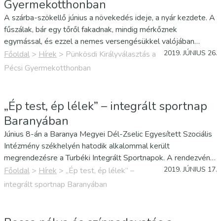
Gyermekotthonban
A szárba-szökellő június a növekedés ideje, a nyár kezdete. A
fűszálak, bár egy tőről fakadnak, mindig mérkőznek
egymással, és ezzel a nemes versengésükkel valójában
egymást segítik abban, hogy minél hamarabb felnőjenek, minél
2019. JÚNIUS 26.
Főoldal
>
Hírek
>
Pünkösdi Királyválasztás a
magasabb szintre jussanak, a Nap felé törjenek. A pünkösdi…
Pécsi Gyermekotthonban
„Ép test, ép lélek” – integrált sportnap
Baranyában
Június 8-án a Baranya Megyei Dél-Zselic Egyesített Szociális
Intézmény székhelyén hatodik alkalommal került
megrendezésre a Turbéki Integrált Sportnapok. A rendezvényt
intézményünk a Horizont SE Szigetvár, valamint a Magyar
2019. JÚNIUS 17.
Főoldal
>
Hírek
>
„Ép test, ép lélek” –
Speciális Olimpia Szövetség közös szervezésében tartotta
integrált sportnap Baranyában
mintegy 330 fő…