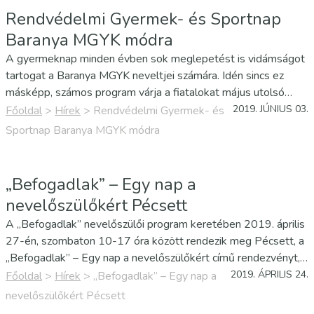
Rendvédelmi Gyermek- és Sportnap
Baranya MGYK módra
A gyermeknap minden évben sok meglepetést is vidámságot
tartogat a Baranya MGYK neveltjei számára. Idén sincs ez
másképp, számos program várja a fiatalokat május utolsó
heteiben. A gyermekeknek szóló rendezvények sorát a
2019. JÚNIUS 03.
Főoldal
>
Hírek
>
Rendvédelmi Gyermek- és
Baranya megyei rendvédelmi szervek által életre hívott
Sportnap Baranya MGYK módra
Rendvédelmi Gyermek- és…
„Befogadlak” – Egy nap a
nevelőszülőkért Pécsett
A „Befogadlak” nevelőszülői program keretében 2019. április
27-én, szombaton 10-17 óra között rendezik meg Pécsett, a
„Befogadlak” – Egy nap a nevelőszülőkért című rendezvényt,
amelynek helyszíne a Zsolnay Kulturális Negyed - E78
2019. ÁPRILIS 24.
Főoldal
>
Hírek
>
„Befogadlak” – Egy nap a
épülete.
nevelőszülőkért Pécsett