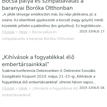
Bocsa pálya és színpadavatás a
baranyai Boróka Otthonban
„A játék lényege emlékeztet más ősi népi játékokra, pl. a
snúrra. Az ellenfelek igyekeznek a bocsát (nagy golyót) minél
közelebb juttatni a pallinóhoz (kis golyóhoz). Ez legtöbbször
gurítással történik. Játszhatja egy-egy játékos egymás ellen,
2019. JÚNIUS 17.
Főoldal
>
Hírek
>
Bocsa pálya és
vagy párosok, illetve háromfős csapatok. A mérkőzéseket…
színpadavatás a baranyai Boróka Otthonban
„Kihívások a fogyatékkal élő
embertársainkkal”
Szakmai konferencia Debrecenben A Debreceni Szociális
Szolgáltató Központ 2019. május 21-23-ig „Kihívások a
fogyatékkal élő embertársainkkal” címmel három napos
szakmai konferenciát szervezett, azzal a céllal, hogy olyan
2019. JÚNIUS 04.
Főoldal
>
Hírek
>
„Kihívások a fogyatékkal élő
szakemberek munkáját mutassák be, akik nap, mint nap a
embertársainkkal”
sérült gyermekek,…