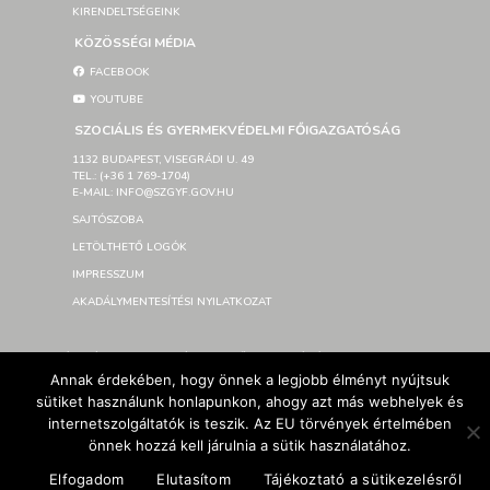
KIRENDELTSÉGEINK
KÖZÖSSÉGI MÉDIA
FACEBOOK
YOUTUBE
SZOCIÁLIS ÉS GYERMEKVÉDELMI FŐIGAZGATÓSÁG
1132 BUDAPEST, VISEGRÁDI U. 49
TEL.: (+36 1 769-1704)
E-MAIL: INFO@SZGYF.GOV.HU
SAJTÓSZOBA
LETÖLTHETŐ LOGÓK
IMPRESSZUM
AKADÁLYMENTESÍTÉSI NYILATKOZAT
© Szociális és Gyermekvédelmi Főigazgatóság 2026 –
Annak érdekében, hogy önnek a legjobb élményt nyújtsuk
Developed By SzGyF
sütiket használunk honlapunkon, ahogy azt más webhelyek és
internetszolgáltatók is teszik. Az EU törvények értelmében
önnek hozzá kell járulnia a sütik használatához.
Elfogadom
Elutasítom
Tájékoztató a sütikezelésről