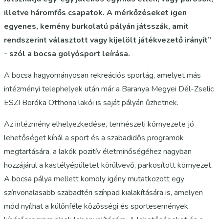
illetve háromfős csapatok. A mérkőzéseket igen
egyenes, kemény burkolatú pályán játsszák, amit
rendszerint választott vagy kijelölt játékvezető irányít”
- szól a bocsa golyósport leírása.
A bocsa hagyományosan rekreációs sportág, amelyet más
intézményi telephelyek után már a Baranya Megyei Dél-Zselic
ESZI Boróka Otthona lakói is saját pályán űzhetnek.
Az intézmény elhelyezkedése, természeti környezete jó
lehetőséget kínál a sport és a szabadidős programok
megtartására, a lakók pozitív életminőségéhez nagyban
hozzájárul a kastélyépületet körülvevő, parkosított környezet.
A bocsa pálya mellett komoly igény mutatkozott egy
színvonalasabb szabadtéri színpad kialakítására is, amelyen
mód nyílhat a különféle közösségi és sportesemények