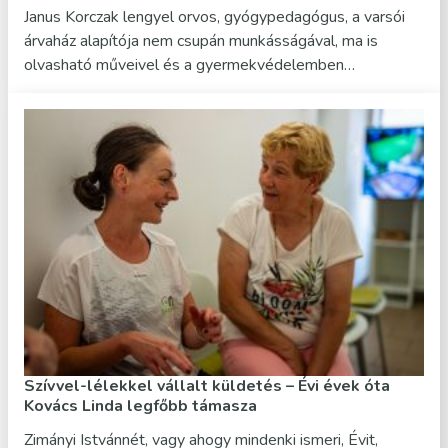
Janus Korczak lengyel orvos, gyógypedagógus, a varsói
árvaház alapítója nem csupán munkásságával, ma is
olvasható műveivel és a gyermekvédelemben…
Szívvel-lélekkel vállalt küldetés – Évi évek óta
Kovács Linda legfőbb támasza
Zimányi Istvánnét, vagy ahogy mindenki ismeri, Évit,