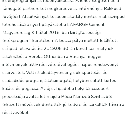
kísérőprogramjainak lebonyolítására. A lehetőségeket és a
támogató partnereket megkeresve az intézmény a Bükkösd
Jövőjéért Alapítvánnyal közösen akadálymentes mobilszínpad
létrehozására nyert pályázatot a LAFARGE Cement
Magyarország Kft által 2018-ban kiírt „Közösségi
értékprogram” keretében. A bocsa pálya mellett felállított
színpad felavatására 2019.05.30-án került sor, melynek
alkalmából a Boróka Otthonban a Baranya megyei
intézmények aktív részvételével egész napos rendezvényt
szerveztek. Volt itt akadályverseny, sok sportolási és
szabadidős program, állatsimogató, helyben sütött kürtös
kalács és pogácsa. Az új színpadot a helyi tánccsoport
produkciója avatta fel, majd a Pécsi Nemzeti Színházból
érkezett művészek derítették jó kedvre és sarkallták táncra a
résztvevőket.