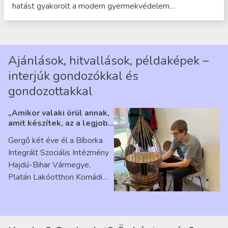
hatást gyakorolt a modern gyermekvédelem…
Ajánlások, hitvallások, példaképek –
interjúk gondozókkal és
gondozottakkal
„Amikor valaki örül annak,
amit készítek, az a legjobb
érzés” – Beszélgetés
Gergő két éve él a Bíborka
Ribárszky Gergő ellátottal
Integrált Szociális Intézmény
Hajdú-Bihar Vármegye,
Platán Lakóotthon Komádi
telephelyen. Itt a
mindennapjai új értelmet…