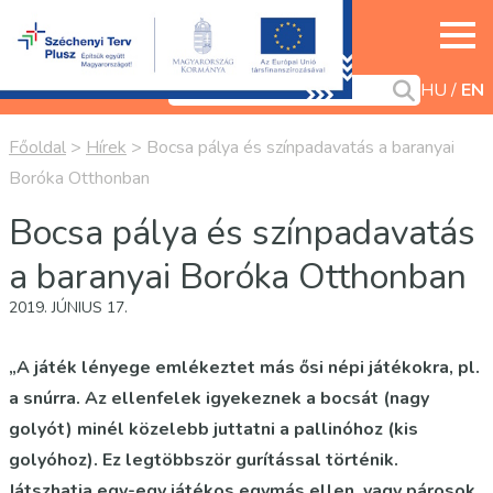
HU
EN
Főoldal
>
Hírek
>
Bocsa pálya és színpadavatás a baranyai
Boróka Otthonban
Bocsa pálya és színpadavatás
a baranyai Boróka Otthonban
2019. JÚNIUS 17.
„A játék lényege emlékeztet más ősi népi játékokra, pl.
a snúrra. Az ellenfelek igyekeznek a bocsát (nagy
golyót) minél közelebb juttatni a pallinóhoz (kis
golyóhoz). Ez legtöbbször gurítással történik.
Játszhatja egy-egy játékos egymás ellen, vagy párosok,