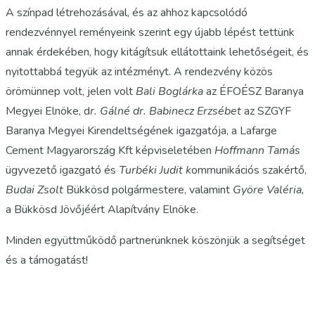
A színpad létrehozásával, és az ahhoz kapcsolódó
rendezvénnyel reményeink szerint egy újabb lépést tettünk
annak érdekében, hogy kitágítsuk ellátottaink lehetőségeit, és
nyitottabbá tegyük az intézményt. A rendezvény közös
örömünnep volt, jelen volt
Bali Boglárka
az ÉFOÉSZ Baranya
Megyei Elnöke, d
r. Gálné dr. Babinecz Erzsébet
az SZGYF
Baranya Megyei Kirendeltségének igazgatója, a Lafarge
Cement Magyarország Kft képviseletében
Hoffmann Tamás
ügyvezető igazgató és
Turbéki Judit k
ommunikációs szakértő,
Budai Zsolt
Bükkösd polgármestere, valamint
Györe Valéria,
a Bükkösd Jövőjéért Alapítvány Elnöke.
Minden együttműködő partnerünknek köszönjük a segítséget
és a támogatást!