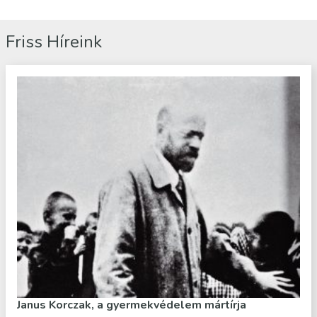
Friss Híreink
Janus Korczak, a gyermekvédelem mártírja