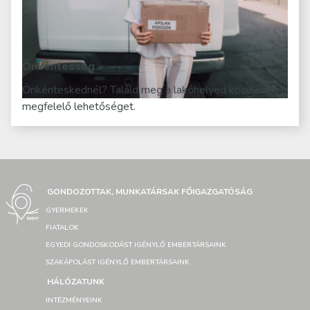
Önkéntesség
Önkénteskednél? Találd meg a lakóhelyed közelében a
megfelelő lehetőséget.
GONDOZOTTAK, MUNKATÁRSAK FŐIGAZGATÓSÁG
GYERMEKEK
FIATALOK
EGYEDI GONDOSKODÁST IGÉNYLŐ EMBERTÁRSAINK
SZAKÁPOLÁST IGÉNYLŐ EMBERTÁRSAINK
HÁLÓZATUNK
INTÉZMÉNYEINK