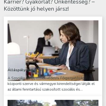
Karrier? Gyakorlat? Önkéntesség? –
Közöttünk jó helyen jársz!
Álláspályázatok
A Szociális és Gyermekvédelmi Főigazgatóság
központi szerve és vármegyei kirendeltségei látják el
az állami fenntartású szakosított szociális és…