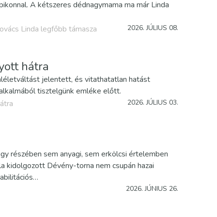
impikonnal. A kétszeres dédnagymama ma már Linda
2026. JÚLIUS 08.
 Kovács Linda legfőbb támasza
ott hátra
tváltást jelentett, és vitathatatlan hatást
lkalmából tisztelgünk emléke előtt.
2026. JÚLIUS 03.
átra
agy részében sem anyagi, sem erkölcsi értelemben
la kidolgozott Dévény-torna nem csupán hazai
abilitációs…
2026. JÚNIUS 26.