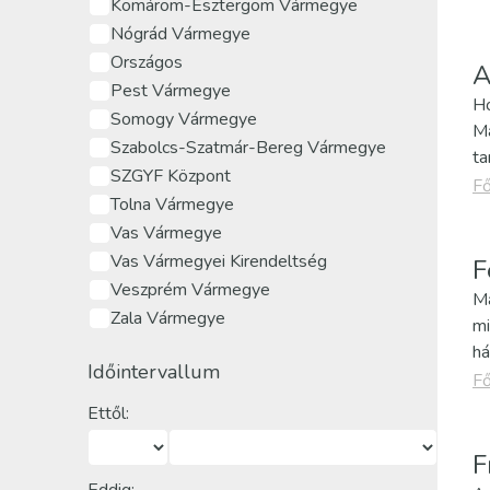
Komárom-Esztergom Vármegye
Nógrád Vármegye
Országos
A
Pest Vármegye
Ho
Somogy Vármegye
Má
Szabolcs-Szatmár-Bereg Vármegye
ta
SZGYF Központ
Fő
Tolna Vármegye
Vas Vármegye
Vas Vármegyei Kirendeltség
F
Veszprém Vármegye
Má
Zala Vármegye
mi
há
Időintervallum
Fő
Ettől:
F