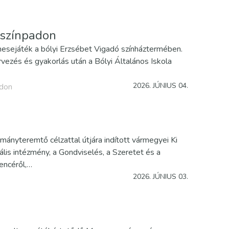
i színpadon
 mesejáték a bólyi Erzsébet Vigadó színháztermében.
vezés és gyakorlás után a Bólyi Általános Iskola
2026. JÚNIUS 04.
adon
nyteremtő célzattal útjára indított vármegyei Ki
lis intézmény, a Gondviselés, a Szeretet és a
encéről,…
2026. JÚNIUS 03.