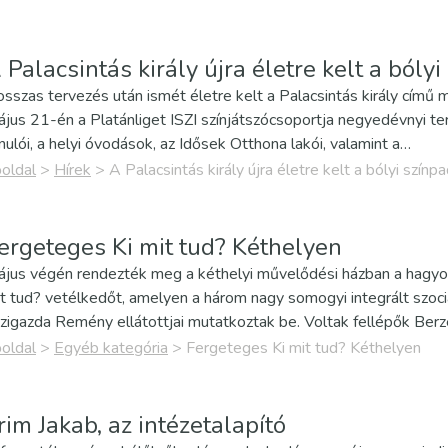
 Palacsintás király újra életre kelt a bóly
sszas tervezés után ismét életre kelt a Palacsintás király című
jus 21-én a Platánliget ISZI színjátszócsoportja negyedévnyi ter
nulói, a helyi óvodások, az Idősek Otthona lakói, valamint a…
oldal
>
Hírek
>
A Palacsintás király újra életre kelt a bólyi színp
ergeteges Ki mit tud? Kéthelyen
jus végén rendezték meg a kéthelyi művelődési házban a hagyomá
t tud? vetélkedőt, amelyen a három nagy somogyi integrált szociá
zigazda Remény ellátottjai mutatkoztak be. Voltak fellépők Berz
oldal
>
Egyéb kategória
>
Fergeteges Ki mit tud? Kéthelyen
rim Jakab, az intézetalapító