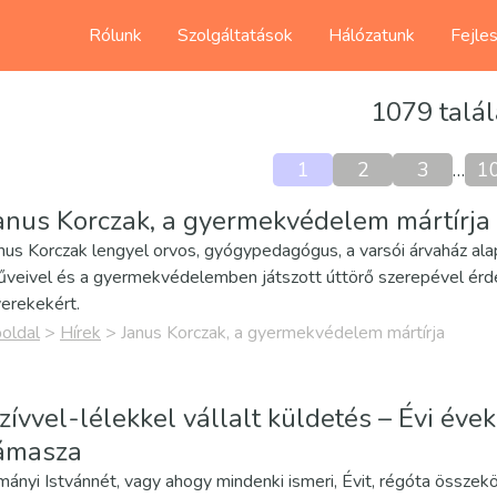
Rólunk
Szolgáltatások
Hálózatunk
Fejle
1079 talál
1
2
3
…
1
anus Korczak, a gyermekvédelem mártírja
nus Korczak lengyel orvos, gyógypedagógus, a varsói árvaház al
veivel és a gyermekvédelemben játszott úttörő szerepével érdeml
erekekért.
oldal
>
Hírek
>
Janus Korczak, a gyermekvédelem mártírja
zívvel-lélekkel vállalt küldetés – Évi éve
ámasza
mányi Istvánnét, vagy ahogy mindenki ismeri, Évit, régóta összeköt