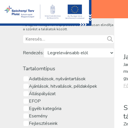
Az egyes kategóriák bepipálása automatikusan elindítja
a szűrést a találatok között.
Rendezés:
J
Ja
Tartalomtípus
mű
gy
Adatbázisok, nyilvántartások
Fő
Ajánlások, hitvallások, példaképek
Álláspályázat
EFOP
S
Egyéb kategória
t
Esemény
Fejlesztéseink
Zi