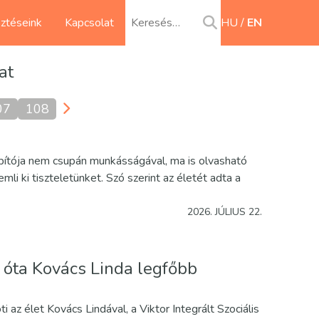
sztéseink
Kapcsolat
HU
EN
at
07
108
apítója nem csupán munkásságával, ma is olvasható
i ki tiszteletünket. Szó szerint az életét adta a
2026. JÚLIUS 22.
k óta Kovács Linda legfőbb
i az élet Kovács Lindával, a Viktor Integrált Szociális