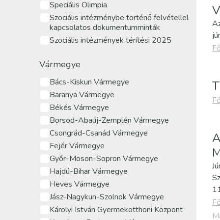
Speciális Olimpia
V
Szociális intézménybe történő felvétellel
Az
kapcsolatos dokumentumminták
jú
Szociális intézmények térítési 2025
Fő
Vármegye
Bács-Kiskun Vármegye
T
Baranya Vármegye
Fő
Békés Vármegye
Borsod-Abaúj-Zemplén Vármegye
Csongrád-Csanád Vármegye
A
Fejér Vármegye
M
Győr-Moson-Sopron Vármegye
Jú
Hajdú-Bihar Vármegye
Sz
Heves Vármegye
11
Jász-Nagykun-Szolnok Vármegye
Fő
Károlyi István Gyermekotthoni Központ
Ma