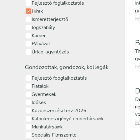
Fejlesztő foglalkoztatás
In
go
Hírek
Fő
Ismeretterjesztő
Jogszabály
Karrier
B
Pályázat
Th
Űrlap, ügyintézés
gy
Gondozottak, gondozók, kollégák
Fő
Fejlesztő fooglalkoztatás
Fiatalok
D
Gyermekek
Dé
Idősek
ne
Közbeszerzési terv 2026
vo
Különleges igényű embertársaink
Fő
Munkatársaink
Speciális Filmszemle