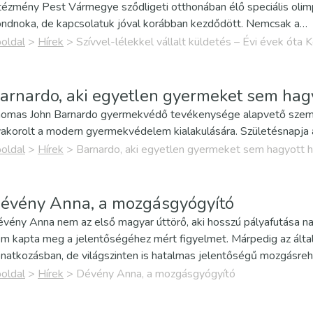
tézmény Pest Vármegye sződligeti otthonában élő speciális ol
ndnoka, de kapcsolatuk jóval korábban kezdődött. Nemcsak a…
oldal
>
Hírek
>
Szívvel-lélekkel vállalt küldetés – Évi évek óta
arnardo, aki egyetlen gyermeket sem hagy
omas John Barnardo gyermekvédő tevékenysége alapvető szemléle
akorolt a modern gyermekvédelem kialakulására. Születésnapja a
oldal
>
Hírek
>
Barnardo, aki egyetlen gyermeket sem hagyott h
évény Anna, a mozgásgyógyító
vény Anna nem az első magyar úttörő, aki hosszú pályafutása n
m kapta meg a jelentőségéhez mért figyelmet. Márpedig az álta
natkozásban, de világszinten is hatalmas jelentőségű mozgásreh
oldal
>
Hírek
>
Dévény Anna, a mozgásgyógyító