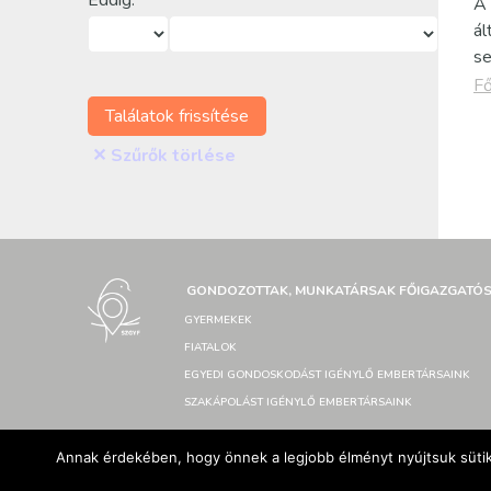
Eddig:
A 
ál
se
Fő
Találatok frissítése
✕
Szűrők törlése
GONDOZOTTAK, MUNKATÁRSAK FŐIGAZGATÓ
GYERMEKEK
FIATALOK
EGYEDI GONDOSKODÁST IGÉNYLŐ EMBERTÁRSAINK
SZAKÁPOLÁST IGÉNYLŐ EMBERTÁRSAINK
Annak érdekében, hogy önnek a legjobb élményt nyújtsuk sütik