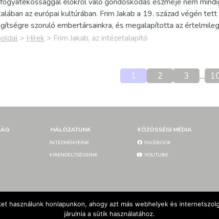
fogyatékossággal élőkről való gondoskodás eszméje nem mindi
talában az európai kultúrában. Frim Jakab a 19. század végén tett
gítségre szoruló embertársainkra, és megalapította az értelmile
oldal
>
Hírek
>
Frim Jakab, az intézetalapító
1
2
3
…
1
SÁG
HÁLÓZATUNK
KÖZÖSSÉGI MÉDIA
INTÉZMÉNYEINK
FACEBOOK
KIRENDELTSÉGEINK
YOUTUBE
et használunk honlapunkon, ahogy azt más webhelyek és internetszolgá
járulnia a sütik használatához.