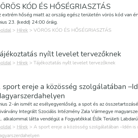
ÖRÖS KÓD ÉS HŐSÉGRIASZTÁS
 extrém hőség miatt az ország egész területén vörös kód van é
nius 23. (kedd) 24:00 óráig.
oldal
>
Hírek
>
VÖRÖS KÓD ÉS HŐSÉGRIASZTÁS
ájékoztatás nyílt levelet tervezőknek
oldal
>
Hírek
>
Tájékoztatás nyílt levelet tervezőknek
 sport ereje a közösség szolgálatában –I
agyarszerdahelyen
nius 2-án ismét az esélyegyenlőség, a spot és az összetartozás
ivárvány Integrált Szociális Intézmény Zala Vármegye magyarsze
. alkalommal látta vendégül a Fogyatékkal Élők Területi Labdar
oldal
>
Hírek
>
A sport ereje a közösség szolgálatában –Idén i
gyarszerdahelyen