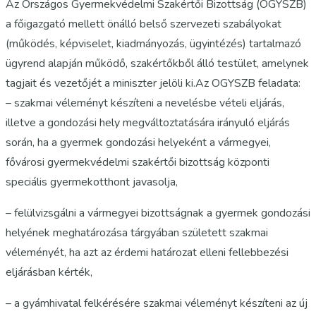
Az Országos Gyermekvédelmi Szakértői Bizottság (OGYSZB)
a főigazgató mellett önálló belső szervezeti szabályokat
(működés, képviselet, kiadmányozás, ügyintézés) tartalmazó
ügyrend alapján működő, szakértőkből álló testület, amelynek
tagjait és vezetőjét a miniszter jelöli ki.Az OGYSZB feladata:
– szakmai véleményt készíteni a nevelésbe vételi eljárás,
illetve a gondozási hely megváltoztatására irányuló eljárás
során, ha a gyermek gondozási helyeként a vármegyei,
fővárosi gyermekvédelmi szakértői bizottság központi
speciális gyermekotthont javasolja,
– felülvizsgálni a vármegyei bizottságnak a gyermek gondozási
helyének meghatározása tárgyában született szakmai
véleményét, ha azt az érdemi határozat elleni fellebbezési
eljárásban kérték,
– a gyámhivatal felkérésére szakmai véleményt készíteni az új