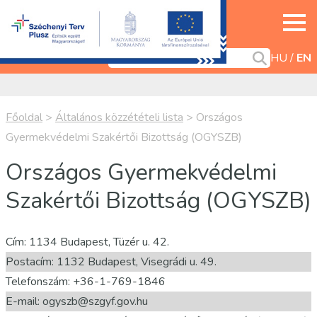
HU
EN
Főoldal
>
Általános közzétételi lista
>
Országos
Gyermekvédelmi Szakértői Bizottság (OGYSZB)
Országos Gyermekvédelmi
Szakértői Bizottság (OGYSZB)
Cím: 1134 Budapest, Tüzér u. 42.
Postacím: 1132 Budapest, Visegrádi u. 49.
Telefonszám: +36-1-769-1846
E-mail: ogyszb@szgyf.gov.hu