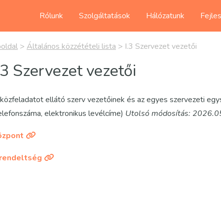
Rólunk
Szolgáltatások
Hálózatunk
Fejle
oldal
>
Általános közzétételi lista
>
I.3 Szervezet vezetői
.3 Szervezet vezetői
közfeladatot ellátó szerv vezetőinek és az egyes szervezeti eg
elefonszáma, elektronikus levélcíme)
Utolsó módosítás: 2026.0
özpont
irendeltség