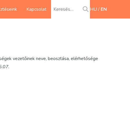
sztéseink
Kapcsolat
HU
EN
ységek vezetőinek neve, beosztása, elérhetősége
5
.
07
.