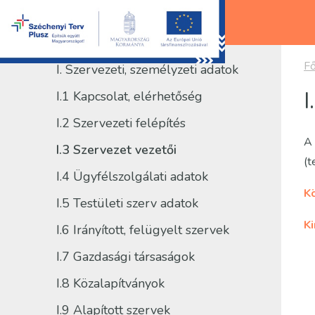
Fő
I. Szervezeti, személyzeti adatok
I
I.1 Kapcsolat, elérhetőség
I.2 Szervezeti felépítés
A 
I.3 Szervezet vezetői
(t
I.4 Ügyfélszolgálati adatok
K
I.5 Testületi szerv adatok
K
I.6 Irányított, felügyelt szervek
I.7 Gazdasági társaságok
I.8 Közalapítványok
I.9 Alapított szervek