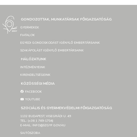
GONDOZOTTAK, MUNKATÁRSAK FŐIGAZGATÓSÁG
GYERMEKEK
FIATALOK
EGYEDI GONDOSKODÁST IGÉNYLŐ EMBERTÁRSAINK
SZAKÁPOLÁST IGÉNYLŐ EMBERTÁRSAINK
HÁLÓZATUNK
INTÉZMÉNYEINK
KIRENDELTSÉGEINK
KÖZÖSSÉGI MÉDIA
FACEBOOK
YOUTUBE
SZOCIÁLIS ÉS GYERMEKVÉDELMI FŐIGAZGATÓSÁG
1132 BUDAPEST, VISEGRÁDI U. 49
TEL.: (+36 1 769-1704)
E-MAIL: INFO@SZGYF.GOV.HU
SAJTÓSZOBA