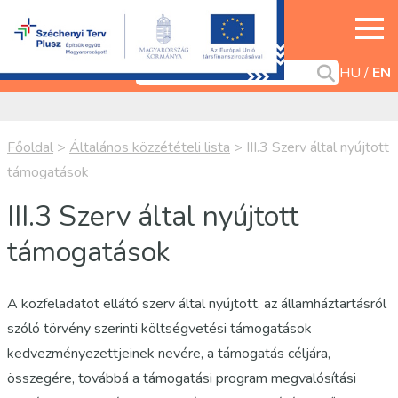
HU
EN
Főoldal
>
Általános közzétételi lista
>
III.3 Szerv által nyújtott
támogatások
III.3 Szerv által nyújtott
támogatások
A közfeladatot ellátó szerv által nyújtott, az államháztartásról
szóló törvény szerinti költségvetési támogatások
kedvezményezettjeinek nevére, a támogatás céljára,
összegére, továbbá a támogatási program megvalósítási