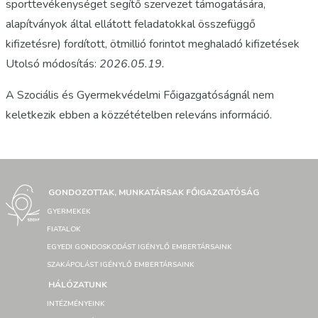
sporttevékenységet segítő szervezet támogatására,
alapítványok által ellátott feladatokkal összefüggő
kifizetésre) fordított, ötmillió forintot meghaladó kifizetések
Utolsó módosítás:
2026.05
.19.
A Szociális és Gyermekvédelmi Főigazgatóságnál nem
keletkezik ebben a közzétételben releváns információ.
GONDOZOTTAK, MUNKATÁRSAK FŐIGAZGATÓSÁG
GYERMEKEK
FIATALOK
EGYEDI GONDOSKODÁST IGÉNYLŐ EMBERTÁRSAINK
SZAKÁPOLÁST IGÉNYLŐ EMBERTÁRSAINK
HÁLÓZATUNK
INTÉZMÉNYEINK