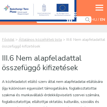
HU
EN
Főoldal
>
Általános közzétételi lista
>
III.6 Nem alapfeladattal
összefüggő kifizetések
III.6 Nem alapfeladattal
összefüggő kifizetések
A közfeladatot ellátó szerv által nem alapfeladatai ellátására
(így különösen egyesület támogatására, foglalkoztatottai
szakmai és munkavállalói érdekképviseleti szervei számára,
foglalkoztatottjai, ellátottjai oktatási, kulturális, szociális és