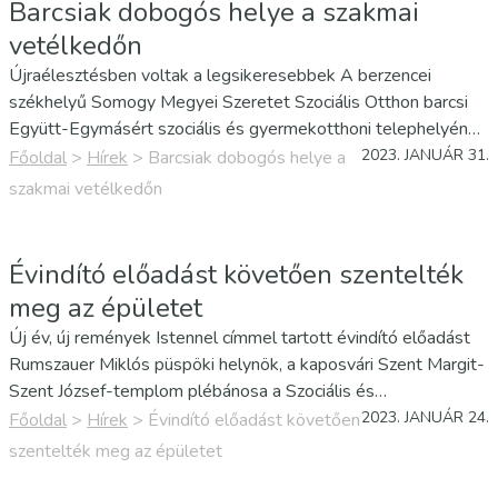
Barcsiak dobogós helye a szakmai
vetélkedőn
Újraélesztésben voltak a legsikeresebbek A berzencei
székhelyű Somogy Megyei Szeretet Szociális Otthon barcsi
Együtt-Egymásért szociális és gyermekotthoni telephelyének
szakápolói is részt vettek a múlt hét szombatján rendezett
2023. JANUÁR 31.
Főoldal
>
Hírek
>
Barcsiak dobogós helye a
megyei versenyen, ahol „Ricsi és angyalai” dobogós helyezést
szakmai vetélkedőn
értek…
Évindító előadást követően szentelték
meg az épületet
Új év, új remények Istennel címmel tartott évindító előadást
Rumszauer Miklós püspöki helynök, a kaposvári Szent Margit-
Szent József-templom plébánosa a Szociális és
Gyermekvédelmi Főigazgatóság Somogy Megyei
2023. JANUÁR 24.
Főoldal
>
Hírek
>
Évindító előadást követően
Kirendeltségén.
szentelték meg az épületet