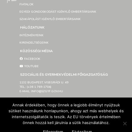
FIATALOK
EGYEDI GONDOSKODÁST IGÉNYLŐ EMBERTÁRSAINK
SZAKÁPOLÁST IGÉNYLŐ EMBERTÁRSAINK
HÁLÓZATUNK
INTÉZMÉNYEINK
KIRENDELTSÉGEINK
KÖZÖSSÉGI MÉDIA
FACEBOOK
YOUTUBE
SZOCIÁLIS ÉS GYERMEKVÉDELMI FŐIGAZGATÓSÁG
1132 BUDAPEST, VISEGRÁDI U. 49
TEL.: (+36 1 769-1704)
E-MAIL: INFO@SZGYF.GOV.HU
SAJTÓSZOBA
Annak érdekében, hogy önnek a legjobb élményt nyújtsuk
LETÖLTHETŐ LOGÓK
sütiket használunk honlapunkon, ahogy azt más webhelyek és
IMPRESSZUM
internetszolgáltatók is teszik. Az EU törvények értelmében
AKADÁLYMENTESÍTÉSI NYILATKOZAT
önnek hozzá kell járulnia a sütik használatához.
Elfogadom
Elutasítom