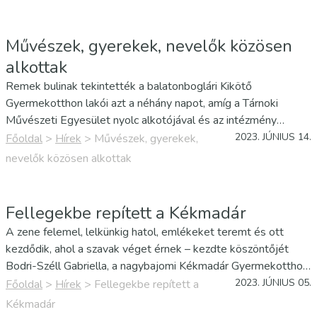
Művészek, gyerekek, nevelők közösen
alkottak
Remek bulinak tekintették a balatonboglári Kikötő
Gyermekotthon lakói azt a néhány napot, amíg a Tárnoki
Művészeti Egyesület nyolc alkotójával és az intézmény
munkatársaival közösen festették ki a földszinti folyosót. A
2023. JÚNIUS 14.
Főoldal
>
Hírek
>
Művészek, gyerekek,
belépőt rabul ejti a látvány, hiszen a művészek a gyerekekkel
nevelők közösen alkottak
egyeztetve…
Fellegekbe repített a Kékmadár
A zene felemel, lelkünkig hatol, emlékeket teremt és ott
kezdődik, ahol a szavak véget érnek – kezdte köszöntőjét
Bodri-Széll Gabriella, a nagybajomi Kékmadár Gyermekotthon
vezetője azon a Zene nélkül mit érek én című zenés-táncos
2023. JÚNIUS 05.
Főoldal
>
Hírek
>
Fellegekbe repített a
fesztiválon, amelyet 16. éve rendez meg a vármegye
Kékmadár