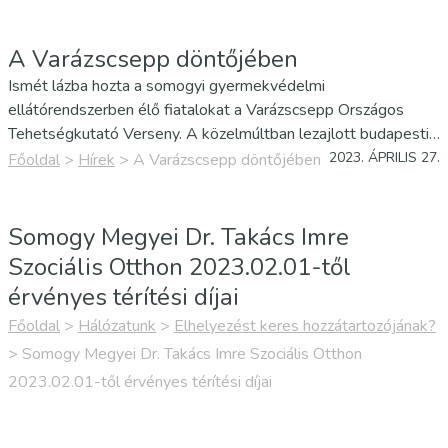
Gyermekvédelmi…
A Varázscsepp döntőjében
Ismét lázba hozta a somogyi gyermekvédelmi
ellátórendszerben élő fiatalokat a Varázscsepp Országos
Tehetségkutató Verseny. A közelmúltban lezajlott budapesti
elő- és középdöntőből a vármegyei Gyermekvédelmi Központ
2023. ÁPRILIS 27.
Főoldal
>
Hírek
>
A Varázscsepp döntőjében
két növendéke is továbbjutott a döntőbe. Míg Bogdán
Bernadett, a marcali Százszorszép…
Somogy Megyei Dr. Takács Imre
Szociális Otthon 2023.02.01-től
érvényes térítési díjai
Főoldal
>
Hálózatunk
>
Elhelyezést keres hozzátartozójának?
>
Somogy Megyei Dr. Takács Imre Szociális Otthon
2023.02.01-től érvényes térítési díjai