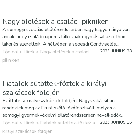
Nagy ölelések a családi pikniken
A somogyi szociális ellátórendszerben nagy hagyománya van
annak, hogy családi napon találkoznak egymással az otthon
lakói és szeretteik. A hétvégén a segesdi Gondviselés
Integrált Szociális Intézmény hívta piknikezni a
2023. JÚNIUS 28.
Főoldal
>
Hírek
>
Nagy ölelések a családi
hozzátartozókat, rokonokat, barátokat, akiket a házigazdák
pikniken
nevében Gelencsér Edit…
Fiatalok sütöttek-főztek a királyi
szakácsok földjén
Ezúttal is a királyi szakácsok földjén, Nagyszakácsiban
rendezték meg az Ezüst szőlő főzőfesztivált, melyen a
somogyi gyermekvédelmi ellátórendszerben nevelkedők
vettek részt.
2023. JÚNIUS 16.
Főoldal
>
Hírek
>
Fiatalok sütöttek-főztek a
királyi szakácsok földjén