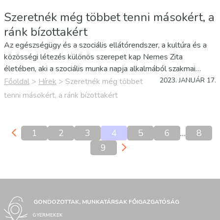
Szeretnék még többet tenni másokért, a
ránk bízottakért
Az egészségügy és a szociális ellátórendszer, a kultúra és a
közösségi létezés különös szerepet kap Nemes Zita
életében, aki a szociális munka napja alkalmából szakmai
tevékenységéért miniszteri elismerő oklevelet vett át a
2023. JANUÁR 17.
Főoldal
>
Hírek
>
Szeretnék még többet
Belügyminisztérium márványtermében Fülöp Attila
tenni másokért, a ránk bízottakért
gondoskodáspolitikáért…
1
2
3
4
5
6
…
8
9
GONDOZOTTAK, MUNKATÁRSAK FŐIGAZGATÓSÁG
GYERMEKEK