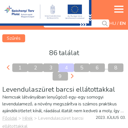
HU
EN
Szűrés
86 találat
1
2
3
4
5
6
…
8
9
Levendulaszüret barcsi ellátottakkal
Nemcsak látványában lenyűgöző egy-egy somogyi
levendulamező, a növény megszárítva is számos praktikus
ajándékötletet kínál, ráadásul illatát nem kedveli a moly, így a
ruhásszekrények kincse lehet egy-egy illatpárna.
2023. JÚLIUS 03.
Főoldal
>
Hírek
>
Levendulaszüret barcsi
ellátottakkal