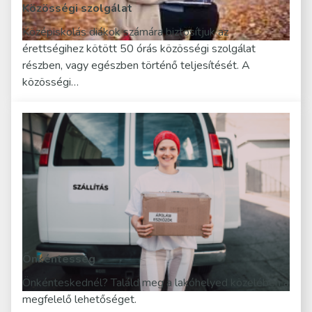
Közösségi szolgálat
Középiskolás diákok számára biztosítjuk az
érettségihez kötött 50 órás közösségi szolgálat
részben, vagy egészben történő teljesítését. A
közösségi…
Önkéntesség
Önkénteskednél? Találd meg a lakóhelyed közelében a
megfelelő lehetőséget.