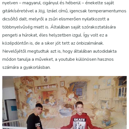
nyelven – magyarul, cigányul és héberül – énekelte saját
gitárkíséretével a Jöjj, Izráel című, igencsak temperamentumos
dicsőítő dalt, melyről a zsűri elismerően nyilatkozott a
többnyelvűség miatt is. Általában saját szórakoztatására
pengeti a húrokat, éles helyzetben izgul. Így volt ez a
középdöntőn is, de a siker jót tett az önbizalmának.
Nevelőjétől megtudtuk azt is, hogy általában autodidakta
módon tanulja a műveket, a youtube különösen hasznos
számára a gyakorlásban.