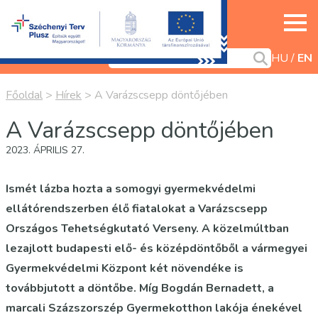
HU
EN
Főoldal
>
Hírek
>
A Varázscsepp döntőjében
A Varázscsepp döntőjében
2023. ÁPRILIS 27.
Ismét lázba hozta a somogyi gyermekvédelmi
ellátórendszerben élő fiatalokat a Varázscsepp
Országos Tehetségkutató Verseny. A közelmúltban
lezajlott budapesti elő- és középdöntőből a vármegyei
Gyermekvédelmi Központ két növendéke is
továbbjutott a döntőbe. Míg Bogdán Bernadett, a
marcali Százszorszép Gyermekotthon lakója énekével