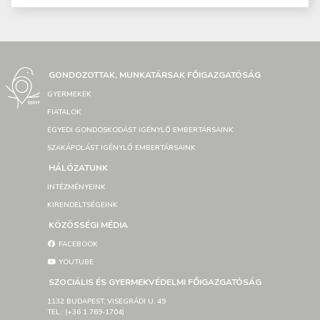
GONDOZOTTAK, MUNKATÁRSAK FŐIGAZGATÓSÁG
GYERMEKEK
FIATALOK
EGYEDI GONDOSKODÁST IGÉNYLŐ EMBERTÁRSAINK
SZAKÁPOLÁST IGÉNYLŐ EMBERTÁRSAINK
HÁLÓZATUNK
INTÉZMÉNYEINK
KIRENDELTSÉGEINK
KÖZÖSSÉGI MÉDIA
FACEBOOK
YOUTUBE
SZOCIÁLIS ÉS GYERMEKVÉDELMI FŐIGAZGATÓSÁG
1132 BUDAPEST, VISEGRÁDI U. 49
TEL.: (+36 1 769-1704)