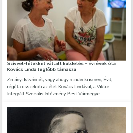
Szívvel-lélekkel vállalt küldetés – Évi évek óta
Kovács Linda legfőbb támasza
Zimányi Istvánnét, vagy ahogy mindenki ismeri, Évit,
régóta összeköti az élet Kovács Lindával, a Viktor
Integrált Szociális Intézmény Pest Vármegye…