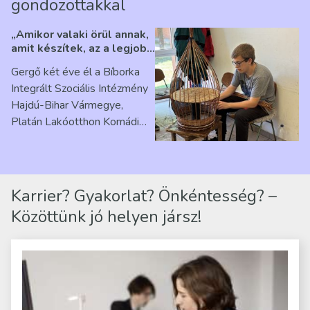
gondozottakkal
„Amikor valaki örül annak,
amit készítek, az a legjobb
érzés” – Beszélgetés
Gergő két éve él a Bíborka
Ribárszky Gergő ellátottal
Integrált Szociális Intézmény
Hajdú-Bihar Vármegye,
Platán Lakóotthon Komádi
telephelyen. Itt a
mindennapjai új értelmet…
Karrier? Gyakorlat? Önkéntesség? –
Közöttünk jó helyen jársz!