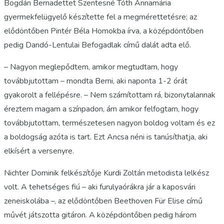
Bogdán Bernadettet Szentesné Tóth Annamária
gyermekfelügyelő készítette fel a megmérettetésre; az
elődöntőben Pintér Béla Homokba írva, a középdöntőben
pedig Dandó-Lentulai Befogadlak című dalát adta elő.
– Nagyon meglepődtem, amikor megtudtam, hogy
továbbjutottam – mondta Berni, aki naponta 1-2 órát
gyakorolt a fellépésre. – Nem számítottam rá, bizonytalannak
éreztem magam a színpadon, ám amikor felfogtam, hogy
továbbjutottam, természetesen nagyon boldog voltam és ez
a boldogság azóta is tart. Ezt Ancsa néni is tanúsíthatja, aki
elkísért a versenyre.
Nichter Dominik felkészítője Kurdi Zoltán metodista lelkész
volt. A tehetséges fiú – aki furulyaórákra jár a kaposvári
zeneiskolába –, az elődöntőben Beethoven Für Elise című
művét játszotta gitáron. A középdöntőben pedig három