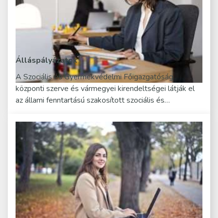
Álláspályázatok
A Szociális és Gyermekvédelmi Főigazgatóság
központi szerve és vármegyei kirendeltségei látják el
az állami fenntartású szakosított szociális és…