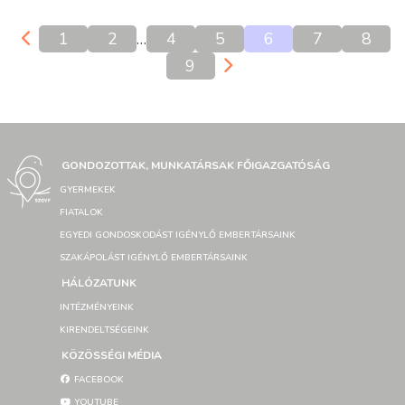
1
2
…
4
5
6
7
8
9
GONDOZOTTAK, MUNKATÁRSAK FŐIGAZGATÓSÁG
GYERMEKEK
FIATALOK
EGYEDI GONDOSKODÁST IGÉNYLŐ EMBERTÁRSAINK
SZAKÁPOLÁST IGÉNYLŐ EMBERTÁRSAINK
HÁLÓZATUNK
INTÉZMÉNYEINK
KIRENDELTSÉGEINK
KÖZÖSSÉGI MÉDIA
FACEBOOK
YOUTUBE