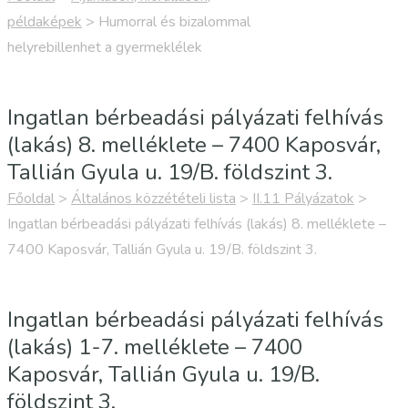
lélekápoláson. A gyermekvédelmi szakellátásban élőkért és
példaképek
>
Humorral és bizalommal
az őket szolgáló…
helyrebillenhet a gyermeklélek
Ingatlan bérbeadási pályázati felhívás
(lakás) 8. melléklete – 7400 Kaposvár,
Tallián Gyula u. 19/B. földszint 3.
Főoldal
>
Általános közzétételi lista
>
II.11 Pályázatok
>
Ingatlan bérbeadási pályázati felhívás (lakás) 8. melléklete –
7400 Kaposvár, Tallián Gyula u. 19/B. földszint 3.
Ingatlan bérbeadási pályázati felhívás
(lakás) 1-7. melléklete – 7400
Kaposvár, Tallián Gyula u. 19/B.
földszint 3.