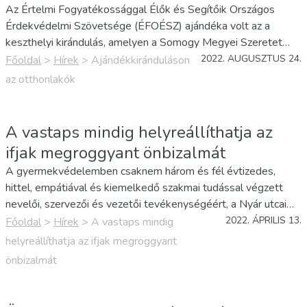
Az Értelmi Fogyatékossággal Élők és Segítőik Országos
Érdekvédelmi Szövetsége (ÉFOÉSZ) ajándéka volt az a
keszthelyi kirándulás, amelyen a Somogy Megyei Szeretet
Szociális Otthon lakói közül egy busznyian vettek részt.
2022. AUGUSZTUS 24.
Főoldal
>
Hírek
>
Ajándékkiránduláson
az otthonlakók
A vastaps mindig helyreállíthatja az
ifjak megroggyant önbizalmát
A gyermekvédelemben csaknem három és fél évtizedes,
hittel, empátiával és kiemelkedő szakmai tudással végzett
nevelői, szervezői és vezetői tevékenységéért, a Nyár utcai
Gyermek- és Utógondozó Otthon arculatának,
2022. ÁPRILIS 13.
Főoldal
>
Hírek
>
A vastaps mindig
szellemiségének kialakításáért Magyar Ezüst Érdemkeresztet
helyreállíthatja az ifjak megroggyant
kapott nemzeti ünnepünk…
önbizalmát