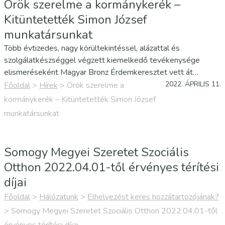
Örök szerelme a kormánykerék –
Kitüntetették Simon József
munkatársunkat
Több évtizedes, nagy körültekintéssel, alázattal és
szolgálatkészséggel végzett kiemelkedő tevékenysége
elismeréseként Magyar Bronz Érdemkeresztet vett át
nemzeti ünnepünk alkalmából Simon József, a Szociális és
2022. ÁPRILIS 11.
Főoldal
>
Hírek
>
Örök szerelme a
Gyermekvédelmi Főigazgatóság Somogy Megyei
kormánykerék – Kitüntetették Simon József
Kirendeltségének gépkocsivezetője. A…
munkatársunkat
Somogy Megyei Szeretet Szociális
Otthon 2022.04.01-től érvényes térítési
díjai
Főoldal
>
Hálózatunk
>
Elhelyezést keres hozzátartozójának?
>
Somogy Megyei Szeretet Szociális Otthon 2022.04.01-től