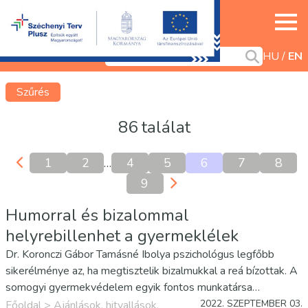
HU
EN
Szűrés
86 találat
1
2
…
4
5
6
7
8
9
Humorral és bizalommal
helyrebillenhet a gyermeklélek
Dr. Koronczi Gábor Tamásné Ibolya pszichológus legfőbb
sikerélménye az, ha megtisztelik bizalmukkal a reá bízottak. A
somogyi gyermekvédelem egyik fontos munkatársa
negyedszázada dolgozik védenceiért, ám hivatása túlnő a
2022. SZEPTEMBER 03.
Főoldal
>
Ajánlások, hitvallások,