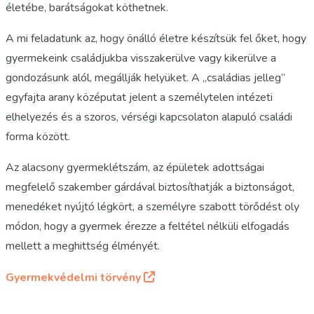
életébe, barátságokat köthetnek.
A mi feladatunk az, hogy önálló életre készítsük fel őket, hogy
gyermekeink családjukba visszakerülve vagy kikerülve a
gondozásunk alól, megállják helyüket. A „családias jelleg”
egyfajta arany középutat jelent a személytelen intézeti
elhelyezés és a szoros, vérségi kapcsolaton alapuló családi
forma között.
Az alacsony gyermeklétszám, az épületek adottságai
megfelelő szakember gárdával biztosíthatják a biztonságot,
menedéket nyújtó légkört, a személyre szabott törődést oly
módon, hogy a gyermek érezze a feltétel nélküli elfogadás
mellett a meghittség élményét.
Gyermekvédelmi törvény