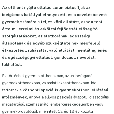
Az otthont nyújtó ellátás során biztosítjuk az
ideiglenes hatállyal elhelyezett, és a nevelésbe vett
gyermek számára a teljes körű ellátást, azaz a testi,
értelmi, érzelmi és erkölcsi fejlődését elősegítő
szolgáltatásokat, az életkorának, egészségi
állapotának és egyéb szükségleteinek megfelelő
étkeztetést, ruházattal való ellátást, mentálhigiénés
és egészségügyi ellátást, gondozást, nevelést,
lakhatást.
Ez történhet gyermekotthonokban, az ún. befogadó
gyermekotthonokban, valamint lakásotthonokban. Ide
tartoznak a
központi speciális gyermekotthoni ellátású
intézmények, ahova a
súlyos pszichés állapotú, disszociális
magatartású, szerhasználó, emberkereskedelemben vagy
gyermekprostitúcióban érintett 12 és 18 év közötti