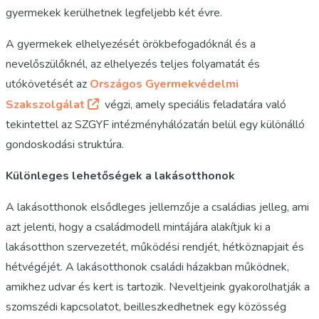
gyermekek kerülhetnek legfeljebb két évre.
A gyermekek elhelyezését örökbefogadóknál és a
nevelőszülőknél, az elhelyezés teljes folyamatát és
utókövetését az
Országos Gyermekvédelmi
Szakszolgálat
végzi, amely speciális feladatára való
tekintettel az SZGYF intézményhálózatán belül egy különálló
gondoskodási struktúra.
Különleges lehetőségek a lakásotthonok
A lakásotthonok elsődleges jellemzője a családias jelleg, ami
azt jelenti, hogy a családmodell mintájára alakítjuk ki a
lakásotthon szervezetét, működési rendjét, hétköznapjait és
hétvégéjét. A lakásotthonok családi házakban működnek,
amikhez udvar és kert is tartozik. Neveltjeink gyakorolhatják a
szomszédi kapcsolatot, beilleszkedhetnek egy közösség