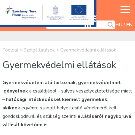
HU
EN
Főoldal
>
Szolgáltatások
>
Gyermekvédelmi ellátások
Gyermekvédelmi ellátások
Gyermekvédelem alá tartoznak, gyermekvédelmet
igényelnek
a családjából – súlyos veszélyeztetettsége miatt
–
hatósági intézkedéssel kiemelt gyermekek,
akiknek
egyénre szabott helyettesítő védelméről kell
gondoskodnunk és szükség szerinti
ellátásáról nagykorúvá
válását követően is.