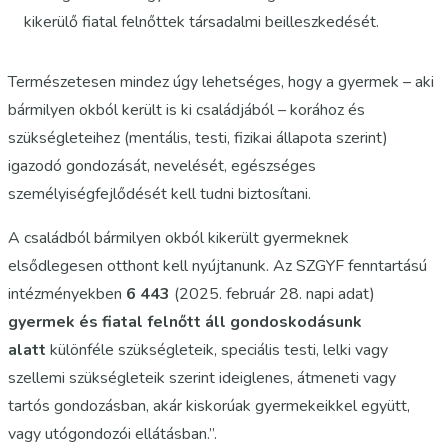
kikerülő fiatal felnőttek társadalmi beilleszkedését.
Természetesen mindez úgy lehetséges, hogy a gyermek – aki
bármilyen okból került is ki családjából – korához és
szükségleteihez (mentális, testi, fizikai állapota szerint)
igazodó gondozását, nevelését, egészséges
személyiségfejlődését kell tudni biztosítani.
A családból bármilyen okból kikerült gyermeknek
elsődlegesen otthont kell nyújtanunk. Az SZGYF fenntartású
intézményekben
6 443
(2025. február 28. napi adat)
gyermek és fiatal felnőtt áll gondoskodásunk
alatt
különféle szükségleteik, speciális testi, lelki vagy
szellemi szükségleteik szerint ideiglenes, átmeneti vagy
tartós gondozásban, akár kiskorúak gyermekeikkel együtt,
vagy utógondozói ellátásban.”.