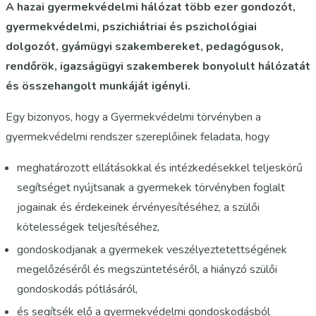
A hazai gyermekvédelmi hálózat több ezer gondozót,
gyermekvédelmi, pszichiátriai és pszichológiai
dolgozót, gyámügyi szakembereket, pedagógusok,
rendőrök, igazságügyi szakemberek bonyolult hálózatát
és összehangolt munkáját igényli.
Egy bizonyos, hogy a Gyermekvédelmi törvényben a
gyermekvédelmi rendszer szereplőinek feladata, hogy
meghatározott ellátásokkal és intézkedésekkel teljeskörű
segítséget nyújtsanak a gyermekek törvényben foglalt
jogainak és érdekeinek érvényesítéséhez, a szülői
kötelességek teljesítéséhez,
gondoskodjanak a gyermekek veszélyeztetettségének
megelőzéséről és megszüntetéséről, a hiányzó szülői
gondoskodás pótlásáról,
és segítsék elő a gyermekvédelmi gondoskodásból