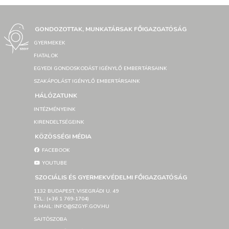
GONDOZOTTAK, MUNKATÁRSAK FŐIGAZGATÓSÁG
GYERMEKEK
FIATALOK
EGYEDI GONDOSKODÁST IGÉNYLŐ EMBERTÁRSAINK
SZAKÁPOLÁST IGÉNYLŐ EMBERTÁRSAINK
HÁLÓZATUNK
INTÉZMÉNYEINK
KIRENDELTSÉGEINK
KÖZÖSSÉGI MÉDIA
FACEBOOK
YOUTUBE
SZOCIÁLIS ÉS GYERMEKVÉDELMI FŐIGAZGATÓSÁG
1132 BUDAPEST, VISEGRÁDI U. 49
TEL.: (+36 1 769-1704)
E-MAIL: INFO@SZGYF.GOV.HU
SAJTÓSZOBA