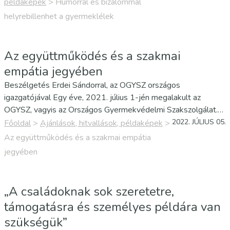
példaképek
>
Humorral és bizalommal
az őket szolgáló…
helyrebillenhet a gyermeklélek
Az együttműködés és a szakmai
empátia jegyében
Beszélgetés Erdei Sándorral, az OGYSZ országos
igazgatójával Egy éve, 2021. július 1-jén megalakult az
OGYSZ, vagyis az Országos Gyermekvédelmi Szakszolgálat.
Igazgatójával, Erdei Sándorral visszatekintettünk az elmúlt
2022. JÚLIUS 05.
Főoldal
>
Ajánlások, hitvallások, példaképek
>
évre és a már elért eredményekre. Beszélgettünk a
Az együttműködés és a szakmai empátia
szakszolgálat új és régi…
jegyében
„A családoknak sok szeretetre,
támogatásra és személyes példára van
szükségük”