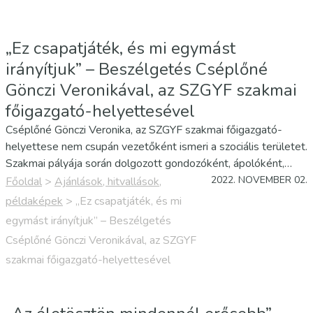
„Ez csapatjáték, és mi egymást
irányítjuk” – Beszélgetés Cséplőné
Gönczi Veronikával, az SZGYF szakmai
főigazgató-helyettesével
Cséplőné Gönczi Veronika, az SZGYF szakmai főigazgató-
helyettese nem csupán vezetőként ismeri a szociális területet.
Szakmai pályája során dolgozott gondozóként, ápolóként,
mentálhigiénés munkatársként, telephelyvezetőként,
2022. NOVEMBER 02.
Főoldal
>
Ajánlások, hitvallások,
intézményvezetőként. A szociális munka napja alkalmából
példaképek
>
„Ez csapatjáték, és mi
vele beszélgettünk…
egymást irányítjuk” – Beszélgetés
Cséplőné Gönczi Veronikával, az SZGYF
szakmai főigazgató-helyettesével