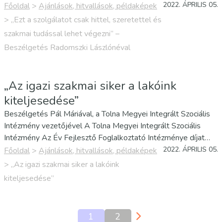
Kirendeltség igazgatója Magyar Arany Érdemkereszt
2022. ÁPRILIS 05.
Főoldal
>
Ajánlások, hitvallások, példaképek
kitüntetésben részesült 2022. március 15-e alkalmából. A
>
„Ezt a szolgálatot csak hittel, szeretettel és
köztársasági elnök kézjegyével…
szakmai tudással lehet végezni” –
Beszélgetés Radomszki Lászlónéval
„Az igazi szakmai siker a lakóink
kiteljesedése”
Beszélgetés Pál Máriával, a Tolna Megyei Integrált Szociális
Intézmény vezetőjével A Tolna Megyei Integrált Szociális
Intézmény Az Év Fejlesztő Foglalkoztató Intézménye díjat
kapta a szeptemberi Fejlesztő Foglalkoztatók Fesztiválján.
2022. ÁPRILIS 05.
Főoldal
>
Ajánlások, hitvallások, példaképek
Ennek apropóján beszélgettem Pál Máriával, az intézmény…
>
„Az igazi szakmai siker a lakóink
kiteljesedése”
1
2