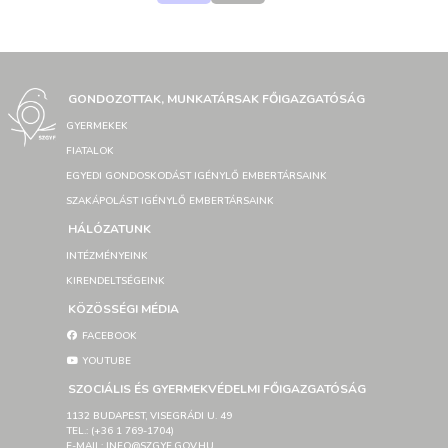
GONDOZOTTAK, MUNKATÁRSAK FŐIGAZGATÓSÁG
GYERMEKEK
FIATALOK
EGYEDI GONDOSKODÁST IGÉNYLŐ EMBERTÁRSAINK
SZAKÁPOLÁST IGÉNYLŐ EMBERTÁRSAINK
HÁLÓZATUNK
INTÉZMÉNYEINK
KIRENDELTSÉGEINK
KÖZÖSSÉGI MÉDIA
FACEBOOK
YOUTUBE
SZOCIÁLIS ÉS GYERMEKVÉDELMI FŐIGAZGATÓSÁG
1132 BUDAPEST, VISEGRÁDI U. 49
TEL.: (+36 1 769-1704)
E-MAIL: INFO@SZGYF.GOV.HU