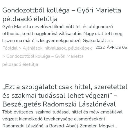
Gondozottból kolléga – Győri Marietta
példaadó életútja
Győri Marietta nevelőszülőknél nőtt fel, és utógondozó
otthonba került nagykorúvá válása után. Nagy utat tett meg,
hiszen ma már ő is kisgyermekgondozó. Gyakorlatát a
Veszprém Megyei Gyermekvédelmi Központ, Általános Iskola,
2022. ÁPRILIS 05.
Főoldal
>
Ajánlások, hitvallások, példaképek
Szakiskola, Készségfejlesztő Iskola veszprémi
>
Gondozottból kolléga – Győri Marietta
gyermekotthonában végezte. A…
példaadó életútja
„Ezt a szolgálatot csak hittel, szeretettel
és szakmai tudással lehet végezni” –
Beszélgetés Radomszki Lászlónéval
Több évtizedes, szakmai tudással, hittel és mély empátiával
végzett kiemelkedő tevékenysége elismeréseként
Radomszki Lászlóné, a Borsod-Abaúj-Zemplén Megyei