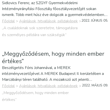
Sidlovics Ferenc, az SZGYF Gyermekvédelmi
Intézményirányítási Főosztály főosztályvezetőjét sokan
ismerik. Több mint húsz éve dolgozik a gyermekvédelemben.
E bő két évtized alatt a terület elméleti és gyakorlati oldalát
2022. JÚNIUS 05.
Főoldal
>
Ajánlások, hitvallások, példaképek
>
is alaposan megismerte. Ő azonban inkább gyakorlati
„A családoknak sok szeretetre, támogatásra
szakembernek tartja magát.…
és személyes példára van szükségük”
„Meggyőződésem, hogy minden ember
értékes”
Beszélgetés Fóris Johannával, a MEREK
intézményvezetőjével A MEREK Budapest II. kerületében a
Marczibányi téren található. A mozaikszó azt jelenti:
Mozgássérült Emberek Rehabilitációs Központja. Vannak,
2022. MÁJUS 09.
Főoldal
>
Ajánlások, hitvallások, példaképek
>
akiknek ez az épület fontos állomás egy megváltozott és
„Meggyőződésem, hogy minden ember
nehéz élethelyzetben. Vannak, akik…
értékes”