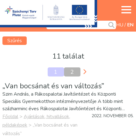
HU
EN
Szűrés
11 találat
1
2
„Van bocsánat és van változás”
Szim András, a Rákospalotai Javítóintézet és Központi
Speciális Gyermekotthon intézményvezetője A több mint
százharminc éves Rákospalotai Javítóintézet és Központi
Speciális Gyermekotthon intézményvezetője vagyok 2011
2022. NOVEMBER 05.
Főoldal
>
Ajánlások, hitvallások,
nyarától. Negyvenéves szakmai pályafutásom során
példaképek
>
„Van bocsánat és van
mindvégig olyan…
változás”