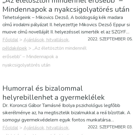
„Az életösztön mindennél erősebb” –
Mindennapok a nyakcsigolyatörés után
Tehetségeink – Mikovics Dezső, A boldogság kék madara
című irodalmi pályázat II. helyezettje Mikovics Dezső Eppur si
muove című novelláját II. helyezéssel ismerték el az SZGYF
Esélyteremtési Főosztálya által kiírt irodalmi pályázatán. A
2022. SZEPTEMBER 05.
Főoldal
>
Ajánlások, hitvallások,
boldogság kék madara című pályázat lehetőséget…
példaképek
>
„Az életösztön mindennél
erősebb” – Mindennapok a
nyakcsigolyatörés után
Humorral és bizalommal
helyrebillenhet a gyermeklélek
Dr. Koronczi Gábor Tamásné Ibolya pszichológus legfőbb
sikerélménye az, ha megtisztelik bizalmukkal a reá bízottak. A
somogyi gyermekvédelem egyik fontos munkatársa
negyedszázada dolgozik védenceiért, ám hivatása túlnő a
2022. SZEPTEMBER 03.
Főoldal
>
Ajánlások, hitvallások,
lélekápoláson. A gyermekvédelmi szakellátásban élőkért és