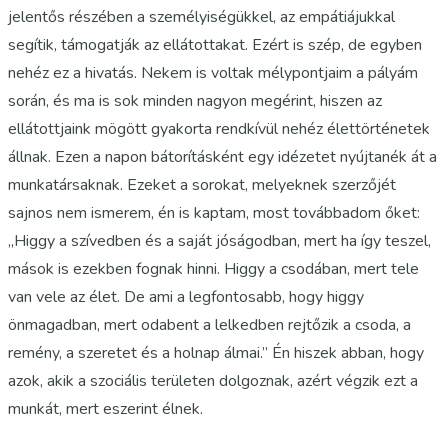
jelentős részében a személyiségükkel, az empátiájukkal
segítik, támogatják az ellátottakat. Ezért is szép, de egyben
nehéz ez a hivatás. Nekem is voltak mélypontjaim a pályám
során, és ma is sok minden nagyon megérint, hiszen az
ellátottjaink mögött gyakorta rendkívül nehéz élettörténetek
állnak. Ezen a napon bátorításként egy idézetet nyújtanék át a
munkatársaknak. Ezeket a sorokat, melyeknek szerzőjét
sajnos nem ismerem, én is kaptam, most továbbadom őket:
„Higgy a szívedben és a saját jóságodban, mert ha így teszel,
mások is ezekben fognak hinni. Higgy a csodában, mert tele
van vele az élet. De ami a legfontosabb, hogy higgy
önmagadban, mert odabent a lelkedben rejtőzik a csoda, a
remény, a szeretet és a holnap álmai.” Én hiszek abban, hogy
azok, akik a szociális területen dolgoznak, azért végzik ezt a
munkát, mert eszerint élnek.