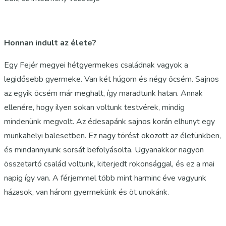
Honnan indult az élete?
Egy Fejér megyei hétgyermekes családnak vagyok a
legidősebb gyermeke. Van két húgom és négy öcsém. Sajnos
az egyik öcsém már meghalt, így maradtunk hatan. Annak
ellenére, hogy ilyen sokan voltunk testvérek, mindig
mindenünk megvolt. Az édesapánk sajnos korán elhunyt egy
munkahelyi balesetben. Ez nagy törést okozott az életünkben,
és mindannyiunk sorsát befolyásolta. Ugyanakkor nagyon
összetartó család voltunk, kiterjedt rokonsággal, és ez a mai
napig így van. A férjemmel több mint harminc éve vagyunk
házasok, van három gyermekünk és öt unokánk.