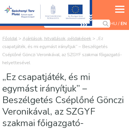
HU
EN
Főoldal
>
Ajánlások, hitvallások, példaképek
>
„Ez
csapatjáték, és mi egymást irányítjuk” – Beszélgetés
Cséplőné Gönczi Veronikával, az SZGYF szakmai főigazgató-
helyettesével
„Ez csapatjáték, és mi
egymást irányítjuk” –
Beszélgetés Cséplőné Gönczi
Veronikával, az SZGYF
szakmai főigazgató-