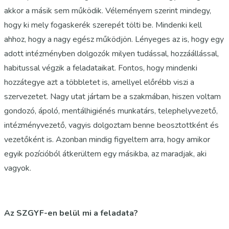
akkor a másik sem működik. Véleményem szerint mindegy,
hogy ki mely fogaskerék szerepét tölti be. Mindenki kell
ahhoz, hogy a nagy egész működjön. Lényeges az is, hogy egy
adott intézményben dolgozók milyen tudással, hozzáállással,
habitussal végzik a feladataikat. Fontos, hogy mindenki
hozzátegye azt a többletet is, amellyel előrébb viszi a
szervezetet. Nagy utat jártam be a szakmában, hiszen voltam
gondozó, ápoló, mentálhigiénés munkatárs, telephelyvezető,
intézményvezető, vagyis dolgoztam benne beosztottként és
vezetőként is. Azonban mindig figyeltem arra, hogy amikor
egyik pozícióból átkerültem egy másikba, az maradjak, aki
vagyok.
Az SZGYF-en belül mi a feladata?