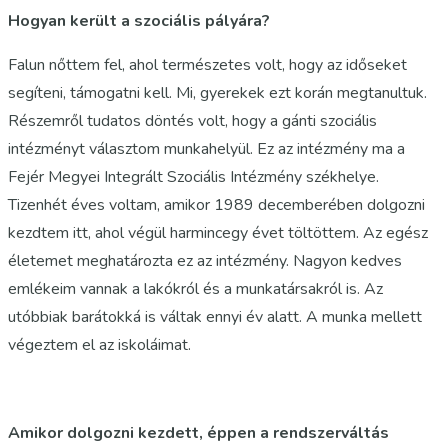
Hogyan került a szociális pályára?
Falun nőttem fel, ahol természetes volt, hogy az időseket
segíteni, támogatni kell. Mi, gyerekek ezt korán megtanultuk.
Részemről tudatos döntés volt, hogy a gánti szociális
intézményt választom munkahelyül. Ez az intézmény ma a
Fejér Megyei Integrált Szociális Intézmény székhelye.
Tizenhét éves voltam, amikor 1989 decemberében dolgozni
kezdtem itt, ahol végül harmincegy évet töltöttem. Az egész
életemet meghatározta ez az intézmény. Nagyon kedves
emlékeim vannak a lakókról és a munkatársakról is. Az
utóbbiak barátokká is váltak ennyi év alatt. A munka mellett
végeztem el az iskoláimat.
Amikor dolgozni kezdett, éppen a rendszerváltás