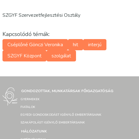
SZGYF Szervezetfejlesztési Osztály
Kapcsolódó témák:
Cséplőné Gönczi Veronika
hit
interjú
SZGYF Központ
szolgálat
GONDOZOTTAK, MUNKATÁRSAK FŐIGAZGATÓSÁG
GYERMEKEK
FIATALOK
EGYEDI GONDOSKODÁST IGÉNYLŐ EMBERTÁRSAINK
SZAKÁPOLÁST IGÉNYLŐ EMBERTÁRSAINK
HÁLÓZATUNK