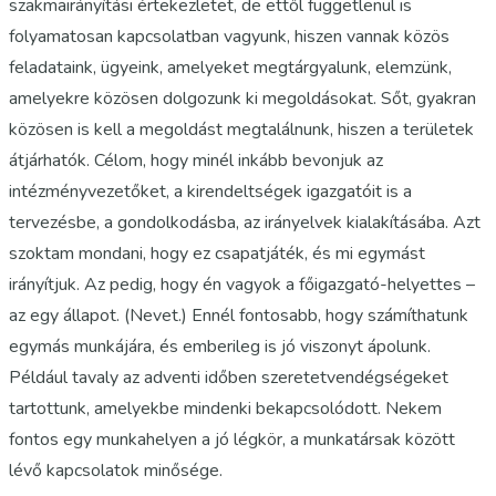
szakmairányítási értekezletet, de ettől függetlenül is
folyamatosan kapcsolatban vagyunk, hiszen vannak közös
feladataink, ügyeink, amelyeket megtárgyalunk, elemzünk,
amelyekre közösen dolgozunk ki megoldásokat. Sőt, gyakran
közösen is kell a megoldást megtalálnunk, hiszen a területek
átjárhatók. Célom, hogy minél inkább bevonjuk az
intézményvezetőket, a kirendeltségek igazgatóit is a
tervezésbe, a gondolkodásba, az irányelvek kialakításába. Azt
szoktam mondani, hogy ez csapatjáték, és mi egymást
irányítjuk. Az pedig, hogy én vagyok a főigazgató-helyettes –
az egy állapot. (Nevet.) Ennél fontosabb, hogy számíthatunk
egymás munkájára, és emberileg is jó viszonyt ápolunk.
Például tavaly az adventi időben szeretetvendégségeket
tartottunk, amelyekbe mindenki bekapcsolódott. Nekem
fontos egy munkahelyen a jó légkör, a munkatársak között
lévő kapcsolatok minősége.