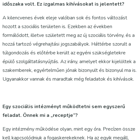
időszaka volt. Ez izgalmas kihívásokat is jelentett?
A kilencvenes évek eleje valóban sok és fontos változást
hozott a szociális területen is. Ezekben az években
formálódott, illetve született meg az új szociális törvény, és a
hozzá tartozó végrehajtási jogszabályok. Háttérbe szorult a
túlgondozás és előtérbe került az egyéni szükségletekre
épülő szolgáltatásnyújtás. Az irány, amelyet ekkor kijelöltek a
szakemberek, egyértelműen jónak bizonyult és bizonyul ma is.
Ugyanakkor vannak és maradtak még feladatok és kihívások.
Egy szociális intézményt működtetni sem egyszerű
feladat. Önnek mi a „receptje”?
Egy intézmény működése olyan, mint egy óra. Precízen össze
kell kapcsolódniuk a fogaskerekeknek. Ha az egyik megáll,