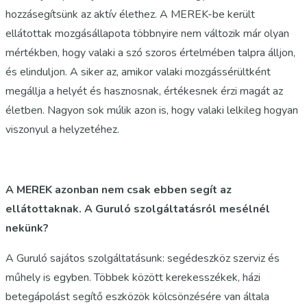
hozzásegítsünk az aktív élethez. A MEREK-be került
ellátottak mozgásállapota többnyire nem változik már olyan
mértékben, hogy valaki a szó szoros értelmében talpra álljon,
és elinduljon. A siker az, amikor valaki mozgássérültként
megállja a helyét és hasznosnak, értékesnek érzi magát az
életben. Nagyon sok múlik azon is, hogy valaki lelkileg hogyan
viszonyul a helyzetéhez.
A MEREK azonban nem csak ebben segít az
ellátottaknak. A Guruló szolgáltatásról mesélnél
nekünk?
A Guruló sajátos szolgáltatásunk: segédeszköz szerviz és
műhely is egyben. Többek között kerekesszékek, házi
betegápolást segítő eszközök kölcsönzésére van általa