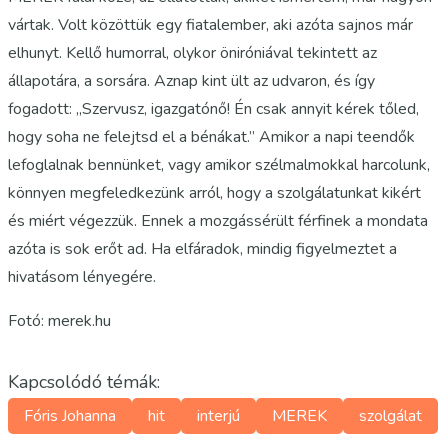
vártak. Volt közöttük egy fiatalember, aki azóta sajnos már
elhunyt. Kellő humorral, olykor öniróniával tekintett az
állapotára, a sorsára. Aznap kint ült az udvaron, és így
fogadott: „Szervusz, igazgatónő! Én csak annyit kérek tőled,
hogy soha ne felejtsd el a bénákat.” Amikor a napi teendők
lefoglalnak bennünket, vagy amikor szélmalmokkal harcolunk,
könnyen megfeledkezünk arról, hogy a szolgálatunkat kikért
és miért végezzük. Ennek a mozgássérült férfinek a mondata
azóta is sok erőt ad. Ha elfáradok, mindig figyelmeztet a
hivatásom lényegére.
Fotó: merek.hu
Kapcsolódó témák:
Fóris Johanna
hit
interjú
MEREK
szolgálat