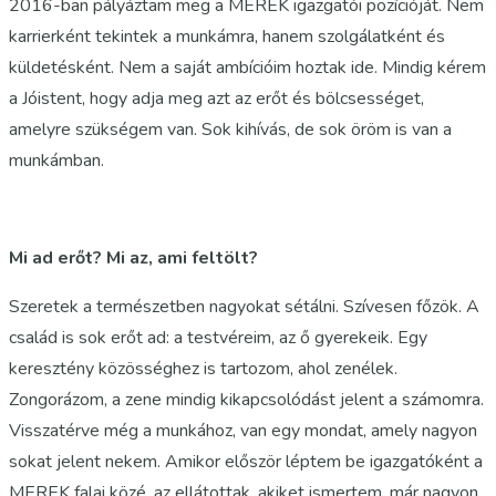
2016-ban pályáztam meg a MEREK igazgatói pozícióját. Nem
karrierként tekintek a munkámra, hanem szolgálatként és
küldetésként. Nem a saját ambícióim hoztak ide. Mindig kérem
a Jóistent, hogy adja meg azt az erőt és bölcsességet,
amelyre szükségem van. Sok kihívás, de sok öröm is van a
munkámban.
Mi ad erőt? Mi az, ami feltölt?
Szeretek a természetben nagyokat sétálni. Szívesen főzök. A
család is sok erőt ad: a testvéreim, az ő gyerekeik. Egy
keresztény közösséghez is tartozom, ahol zenélek.
Zongorázom, a zene mindig kikapcsolódást jelent a számomra.
Visszatérve még a munkához, van egy mondat, amely nagyon
sokat jelent nekem. Amikor először léptem be igazgatóként a
MEREK falai közé, az ellátottak, akiket ismertem, már nagyon