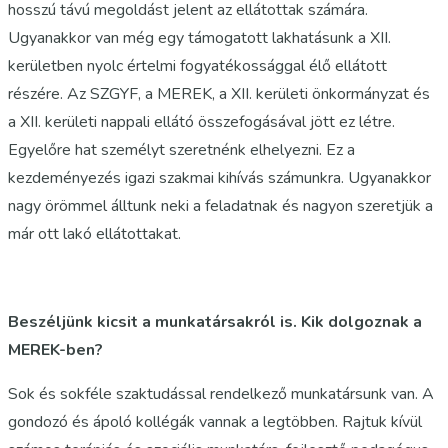
hosszú távú megoldást jelent az ellátottak számára.
Ugyanakkor van még egy támogatott lakhatásunk a XII.
kerületben nyolc értelmi fogyatékossággal élő ellátott
részére. Az SZGYF, a MEREK, a XII. kerületi önkormányzat és
a XII. kerületi nappali ellátó összefogásával jött ez létre.
Egyelőre hat személyt szeretnénk elhelyezni. Ez a
kezdeményezés igazi szakmai kihívás számunkra. Ugyanakkor
nagy örömmel álltunk neki a feladatnak és nagyon szeretjük a
már ott lakó ellátottakat.
Beszéljünk kicsit a munkatársakról is. Kik dolgoznak a
MEREK-ben?
Sok és sokféle szaktudással rendelkező munkatársunk van. A
gondozó és ápoló kollégák vannak a legtöbben. Rajtuk kívül