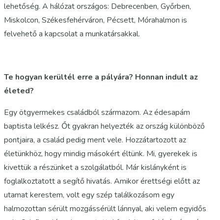
lehetőség. A hálózat országos: Debrecenben, Győrben,
Miskolcon, Székesfehérváron, Pécsett, Mórahalmon is
felvehető a kapcsolat a munkatársakkal.
Te hogyan kerültél erre a pályára? Honnan indult az
életed?
Egy ötgyermekes családból származom. Az édesapám
baptista lelkész. Őt gyakran helyezték az ország különböző
pontjaira, a család pedig ment vele. Hozzátartozott az
életünkhöz, hogy mindig másokért éltünk. Mi, gyerekek is
kivettük a részünket a szolgálatból. Már kislányként is
foglalkoztatott a segítő hivatás. Amikor érettségi előtt az
utamat kerestem, volt egy szép találkozásom egy
halmozottan sérült mozgássérült lánnyal, aki velem egyidős