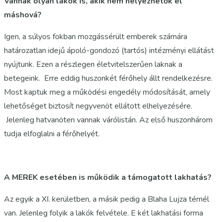
Vannak olyan lakók is, akik nem helyezhetők el
máshová?
Igen, a súlyos fokban mozgássérült emberek számára
határozatlan idejű ápoló-gondozó (tartós) intézményi ellátást
nyújtunk. Ezen a részlegen életvitelszerűen laknak a
betegeink. Erre eddig huszonkét férőhely állt rendelkezésre.
Most kaptuk meg a működési engedély módosítását, amely
lehetőséget biztosít negyvenöt ellátott elhelyezésére.
Jelenleg hatvanöten vannak várólistán. Az első huszonhárom
tudja elfoglalni a férőhelyét.
A MEREK esetében is működik a támogatott lakhatás?
Az egyik a XI. kerületben, a másik pedig a Blaha Lujza térnél
van. Jelenleg folyik a lakók felvétele. E két lakhatási forma