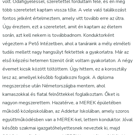
volt. Odafigyeléssel, szeretettel fordultam felé, és én még
több szeretetet kaptam vissza tőle. A vele való találkozást
fontos jelként értelmeztem, amely vitt tovább erre az útra.
Úgy éreztem, ezt a szeretetet, amit én kaptam az életem
során, azt kell nekem is továbbadnom. Konduktorként
végeztem a Pető Intézetben, ahol a tanáraink a mély elméleti
tudás mellett nagy hangsúlyt fektettek a gyakorlatra. Már az
első képzési hetemen tizenöt órát voltam gyakorlaton. A négy
évemet kicsik között töltöttem. Úgy hittem, ez a korosztály
lesz az, amellyel később foglalkozni fogok. A diploma
megszerzése után Németországba mentem, ahol
kamaszokkal és fiatal felnőttekkel foglalkoztam. Őket is
nagyon megszerettem. Hazatérve, a MEREK épületében
működő középiskolában, az Addetur Iskolában, amely szoros
együttműködésben van a MEREK-kel, lettem konduktor. Jóval
később szakmai igazgatóhelyettesnek neveztek ki, majd