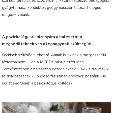
számos terápiás és szociális munkatárs, fejlesztő pedagógus,
gyógytornász, konduktor, gyógymasszőr és pszichológus
dolgozik velünk.
A pszichológusra bizonyára a balesetben
megsérülteknek van a legnagyobb szükségük…
Bárkinek szüksége lehet rá. Annak is, akinek a mozgássérült
létforma nem új, de a MEREK mint élettér igen.
Természetesen a balesetes betegeinknek, – akik a traumájuk
feldolgozásának különböző fázisaiban érkeznek hozzánk – is
sokat segítenek a pszichológus kollégák.