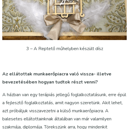
3 – A Reptető műhelyben készült dísz
Az ellátottak munkaerőpiacra való vissza- illetve
bevezetésében hogyan tudtok részt venni?
A házban van egy terápiás jellegű foglalkoztatásunk, erre épül
a fejlesztő foglalkoztatás, amit nagyon szeretünk. Akit lehet,
azt próbáljuk visszavezetni a külső munkaerőpiacra. A
balesetes ellátottainknak általában van már valamilyen
szakmája, diplomája. Törekszünk arra, hogy mindenkit