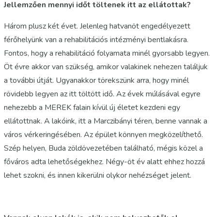
Jellemzően mennyi időt töltenek itt az ellátottak?
Három plusz két évet. Jelenleg hatvanöt engedélyezett
férőhelyünk van a rehabilitációs intézményi bentlakásra.
Fontos, hogy a rehabilitáció folyamata minél gyorsabb legyen.
Öt évre akkor van szükség, amikor valakinek nehezen találjuk
a további útját. Ugyanakkor törekszünk arra, hogy minél
rövidebb legyen az itt töltött idő. Az évek múlásával egyre
nehezebb a MEREK falain kívül új életet kezdeni egy
ellátottnak. A lakóink, itt a Marczibányi téren, benne vannak a
város vérkeringésében. Az épület könnyen megközelíthető.
Szép helyen, Buda zöldövezetében található, mégis közel a
főváros adta lehetőségekhez. Négy-öt év alatt ehhez hozzá
lehet szokni, és innen kikerülni olykor nehézséget jelent.