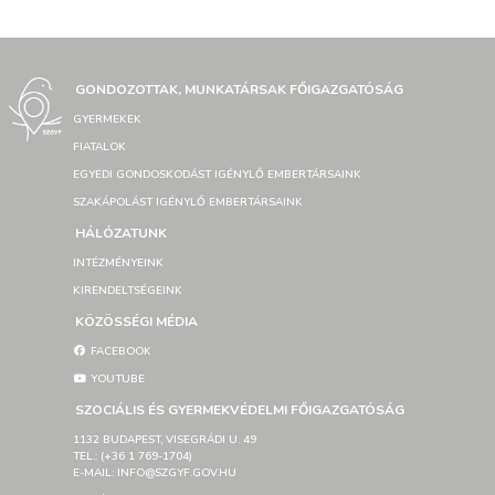
GONDOZOTTAK, MUNKATÁRSAK FŐIGAZGATÓSÁG
GYERMEKEK
FIATALOK
EGYEDI GONDOSKODÁST IGÉNYLŐ EMBERTÁRSAINK
SZAKÁPOLÁST IGÉNYLŐ EMBERTÁRSAINK
HÁLÓZATUNK
INTÉZMÉNYEINK
KIRENDELTSÉGEINK
KÖZÖSSÉGI MÉDIA
FACEBOOK
YOUTUBE
SZOCIÁLIS ÉS GYERMEKVÉDELMI FŐIGAZGATÓSÁG
1132 BUDAPEST, VISEGRÁDI U. 49
TEL.: (+36 1 769-1704)
E-MAIL: INFO@SZGYF.GOV.HU