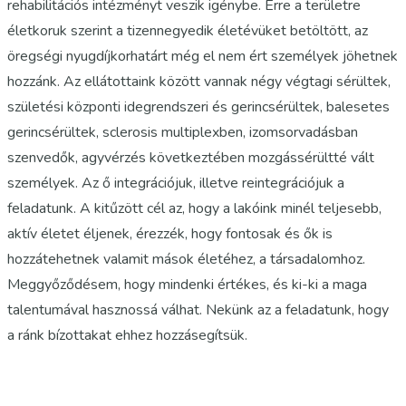
rehabilitációs intézményt veszik igénybe. Erre a területre
életkoruk szerint a tizennegyedik életévüket betöltött, az
öregségi nyugdíjkorhatárt még el nem ért személyek jöhetnek
hozzánk. Az ellátottaink között vannak négy végtagi sérültek,
születési központi idegrendszeri és gerincsérültek, balesetes
gerincsérültek, sclerosis multiplexben, izomsorvadásban
szenvedők, agyvérzés következtében mozgássérültté vált
személyek. Az ő integrációjuk, illetve reintegrációjuk a
feladatunk. A kitűzött cél az, hogy a lakóink minél teljesebb,
aktív életet éljenek, érezzék, hogy fontosak és ők is
hozzátehetnek valamit mások életéhez, a társadalomhoz.
Meggyőződésem, hogy mindenki értékes, és ki-ki a maga
talentumával hasznossá válhat. Nekünk az a feladatunk, hogy
a ránk bízottakat ehhez hozzásegítsük.