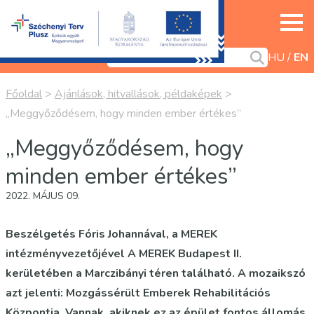
HU
EN
Főoldal
>
Ajánlások, hitvallások, példaképek
>
„Meggyőződésem, hogy minden ember értékes”
„Meggyőződésem, hogy
minden ember értékes”
2022. MÁJUS 09.
Beszélgetés Fóris Johannával, a MEREK
intézményvezetőjével A MEREK Budapest II.
kerületében a Marczibányi téren található. A mozaikszó
azt jelenti: Mozgássérült Emberek Rehabilitációs
Központja. Vannak, akiknek ez az épület fontos állomás