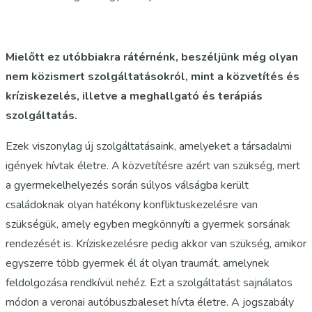
Mielőtt ez utóbbiakra rátérnénk, beszéljünk még olyan
nem közismert szolgáltatásokról, mint a közvetítés és
kríziskezelés, illetve a meghallgató és terápiás
szolgáltatás.
Ezek viszonylag új szolgáltatásaink, amelyeket a társadalmi
igények hívtak életre. A közvetítésre azért van szükség, mert
a gyermekelhelyezés során súlyos válságba került
családoknak olyan hatékony konfliktuskezelésre van
szükségük, amely egyben megkönnyíti a gyermek sorsának
rendezését is. Kríziskezelésre pedig akkor van szükség, amikor
egyszerre több gyermek él át olyan traumát, amelynek
feldolgozása rendkívül nehéz. Ezt a szolgáltatást sajnálatos
módon a veronai autóbuszbaleset hívta életre. A jogszabály