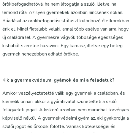
örökbefogadhatóvá, ha nem látogatja a szülő, illetve, ha
lemond róla. Az ilyen gyermekek azonban nincsenek sokan.
Ráadásul az örökbefogadási státuszt különböző életkorokban
érik el. Minél fiatalabb valaki, annál több esélye van arra, hogy
új családra lel. A gyermekre vágyók többsége egészséges
kisbabát szeretne hazavinni. Egy kamasz, illetve egy beteg
gyermek nehezebben adható örökbe.
Kik a gyermekvédelmi gyámok és mi a feladatuk?
Amikor veszélyeztetetté válik egy gyermek a családban, és
kiemelik onnan, akkor a gyámhivatal szünetelteti a szülő
felügyeleti jogait. A kiskorú azonban nem maradhat törvényes
képviselő nélkül. A gyermekvédelmi gyám az, aki gyakorolja a
szülői jogot és őrködik fölötte. Vannak kötelességei és