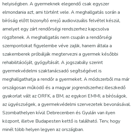
helyiségben. A gyermeknek elegendő csak egyszer
elmondania azt, ami történt vele. A meghallgatás során a
bíróság előtt bizonyító erejű audiovizuális felvétel készül,
amelyet egy zárt rendőrségi rendszerhez kapcsolva
rögzítenek. A meghallgatás nem csupán a rendőrségi
szempontokat figyelembe véve zajlik, hanem általa a
szakemberek próbálják megtervezni a gyermek későbbi
rehabilitációját, gyógyítását. A jogszabály szerint
gyermekvédelmi szaktanácsadó segítségével is
meghallgathatja a rendőr a gyermeket. A módszerből ma már
országosan működő és a magyar jogrendszerhez illeszkedő
gyakorlat vált az ORFK, a BM, az egykori EMMI, a bíróságok,
az ügyészségek, a gyermekvédelmi szervezetek bevonásával.
Szombathelyen kívül Debrecenben és Gyulán van ilyen
központ, illetve Budapesten kettő is található. Terv, hogy
minél több helyen legyen az országban.