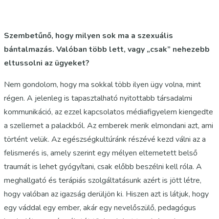
Szembetűnő, hogy milyen sok ma a szexuális
bántalmazás. Valóban több lett, vagy „csak” nehezebb
eltussolni az ügyeket?
Nem gondolom, hogy ma sokkal több ilyen ügy volna, mint
régen. A jelenleg is tapasztalható nyitottabb társadalmi
kommunikáció, az ezzel kapcsolatos médiafigyelem kiengedte
a szellemet a palackból. Az emberek merik elmondani azt, ami
történt velük. Az egészségkultúránk részévé kezd válni az a
felismerés is, amely szerint egy mélyen eltemetett belső
traumát is lehet gyógyítani, csak előbb beszélni kell róla. A
meghallgató és terápiás szolgáltatásunk azért is jött létre,
hogy valóban az igazság derüljön ki. Hiszen azt is látjuk, hogy
egy váddal egy ember, akár egy nevelőszülő, pedagógus