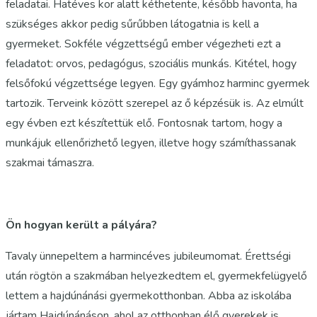
feladatai. Hatéves kor alatt kéthetente, később havonta, ha
szükséges akkor pedig sűrűbben látogatnia is kell a
gyermeket. Sokféle végzettségű ember végezheti ezt a
feladatot: orvos, pedagógus, szociális munkás. Kitétel, hogy
felsőfokú végzettsége legyen. Egy gyámhoz harminc gyermek
tartozik. Terveink között szerepel az ő képzésük is. Az elmúlt
egy évben ezt készítettük elő. Fontosnak tartom, hogy a
munkájuk ellenőrizhető legyen, illetve hogy számíthassanak
szakmai támaszra.
Ön hogyan került a pályára?
Tavaly ünnepeltem a harmincéves jubileumomat. Érettségi
után rögtön a szakmában helyezkedtem el, gyermekfelügyelő
lettem a hajdúnánási gyermekotthonban. Abba az iskolába
jártam Hajdúnánáson, ahol az otthonban élő gyerekek is