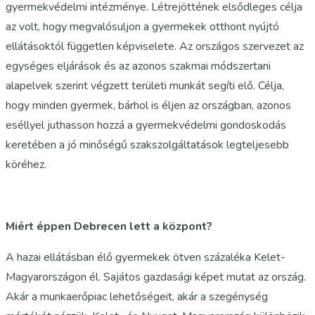
gyermekvédelmi intézménye. Létrejöttének elsődleges célja
az volt, hogy megvalósuljon a gyermekek otthont nyújtó
ellátásoktól független képviselete. Az országos szervezet az
egységes eljárások és az azonos szakmai módszertani
alapelvek szerint végzett területi munkát segíti elő. Célja,
hogy minden gyermek, bárhol is éljen az országban, azonos
eséllyel juthasson hozzá a gyermekvédelmi gondoskodás
keretében a jó minőségű szakszolgáltatások legteljesebb
köréhez.
Miért éppen Debrecen lett a központ?
A hazai ellátásban élő gyermekek ötven százaléka Kelet-
Magyarországon él. Sajátos gazdasági képet mutat az ország.
Akár a munkaerőpiac lehetőségeit, akár a szegénység