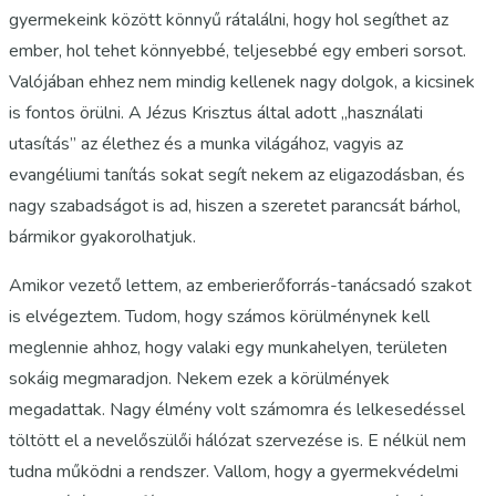
gyermekeink között könnyű rátalálni, hogy hol segíthet az
ember, hol tehet könnyebbé, teljesebbé egy emberi sorsot.
Valójában ehhez nem mindig kellenek nagy dolgok, a kicsinek
is fontos örülni. A Jézus Krisztus által adott „használati
utasítás” az élethez és a munka világához, vagyis az
evangéliumi tanítás sokat segít nekem az eligazodásban, és
nagy szabadságot is ad, hiszen a szeretet parancsát bárhol,
bármikor gyakorolhatjuk.
Amikor vezető lettem, az emberierőforrás-tanácsadó szakot
is elvégeztem. Tudom, hogy számos körülménynek kell
meglennie ahhoz, hogy valaki egy munkahelyen, területen
sokáig megmaradjon. Nekem ezek a körülmények
megadattak. Nagy élmény volt számomra és lelkesedéssel
töltött el a nevelőszülői hálózat szervezése is. E nélkül nem
tudna működni a rendszer. Vallom, hogy a gyermekvédelmi