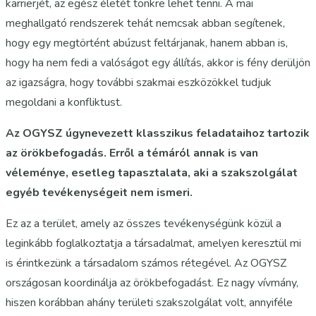
karrierjét, az egész életét tönkre lehet tenni. A mai
meghallgató rendszerek tehát nemcsak abban segítenek,
hogy egy megtörtént abúzust feltárjanak, hanem abban is,
hogy ha nem fedi a valóságot egy állítás, akkor is fény derüljön
az igazságra, hogy további szakmai eszközökkel tudjuk
megoldani a konfliktust.
Az OGYSZ úgynevezett klasszikus feladataihoz tartozik
az örökbefogadás. Erről a témáról annak is van
véleménye, esetleg tapasztalata, aki a szakszolgálat
egyéb tevékenységeit nem ismeri.
Ez az a terület, amely az összes tevékenységünk közül a
leginkább foglalkoztatja a társadalmat, amelyen keresztül mi
is érintkezünk a társadalom számos rétegével. Az OGYSZ
országosan koordinálja az örökbefogadást. Ez nagy vívmány,
hiszen korábban ahány területi szakszolgálat volt, annyiféle