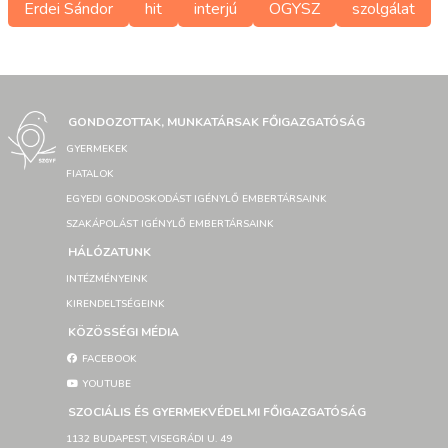
Erdei Sándor
hit
interjú
OGYSZ
szolgálat
GONDOZOTTAK, MUNKATÁRSAK FŐIGAZGATÓSÁG
GYERMEKEK
FIATALOK
EGYEDI GONDOSKODÁST IGÉNYLŐ EMBERTÁRSAINK
SZAKÁPOLÁST IGÉNYLŐ EMBERTÁRSAINK
HÁLÓZATUNK
INTÉZMÉNYEINK
KIRENDELTSÉGEINK
KÖZÖSSÉGI MÉDIA
FACEBOOK
YOUTUBE
SZOCIÁLIS ÉS GYERMEKVÉDELMI FŐIGAZGATÓSÁG
1132 BUDAPEST, VISEGRÁDI U. 49