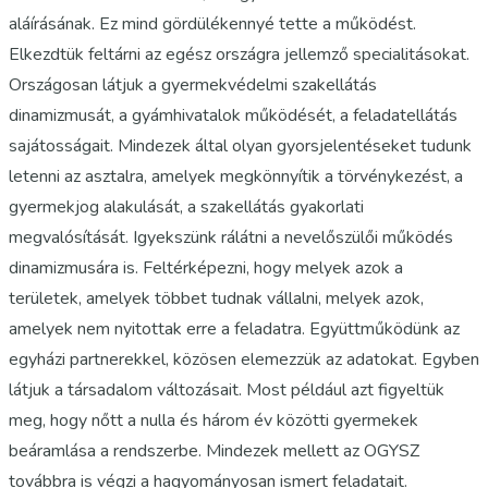
aláírásának. Ez mind gördülékennyé tette a működést.
Elkezdtük feltárni az egész országra jellemző specialitásokat.
Országosan látjuk a gyermekvédelmi szakellátás
dinamizmusát, a gyámhivatalok működését, a feladatellátás
sajátosságait. Mindezek által olyan gyorsjelentéseket tudunk
letenni az asztalra, amelyek megkönnyítik a törvénykezést, a
gyermekjog alakulását, a szakellátás gyakorlati
megvalósítását. Igyekszünk rálátni a nevelőszülői működés
dinamizmusára is. Feltérképezni, hogy melyek azok a
területek, amelyek többet tudnak vállalni, melyek azok,
amelyek nem nyitottak erre a feladatra. Együttműködünk az
egyházi partnerekkel, közösen elemezzük az adatokat. Egyben
látjuk a társadalom változásait. Most például azt figyeltük
meg, hogy nőtt a nulla és három év közötti gyermekek
beáramlása a rendszerbe. Mindezek mellett az OGYSZ
továbbra is végzi a hagyományosan ismert feladatait.