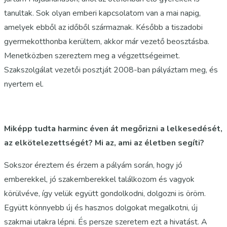
tanultak. Sok olyan emberi kapcsolatom van a mai napig,
amelyek ebből az időből származnak. Később a tiszadobi
gyermekotthonba kerültem, akkor már vezető beosztásba.
Menetközben szereztem meg a végzettségeimet.
Szakszolgálat vezetői posztját 2008-ban pályáztam meg, és
nyertem el.
Miképp tudta harminc éven át megőrizni a lelkesedését,
az elkötelezettségét? Mi az, ami az életben segíti?
Sokszor éreztem és érzem a pályám során, hogy jó
emberekkel, jó szakemberekkel találkozom és vagyok
körülvéve, így velük együtt gondolkodni, dolgozni is öröm.
Együtt könnyebb új és hasznos dolgokat megalkotni, új
szakmai utakra lépni. És persze szeretem ezt a hivatást. A