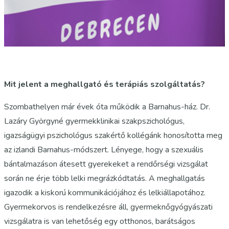
Mit jelent a meghallgató és terápiás szolgáltatás?
Szombathelyen már évek óta működik a Barnahus-ház. Dr.
Lazáry Györgyné gyermekklinikai szakpszichológus,
igazságügyi pszichológus szakértő kollégánk honosította meg
az izlandi Barnahus-módszert. Lényege, hogy a szexuális
bántalmazáson átesett gyerekeket a rendőrségi vizsgálat
során ne érje több lelki megrázkódtatás. A meghallgatás
igazodik a kiskorú kommunikációjához és lelkiállapotához.
Gyermekorvos is rendelkezésre áll, gyermeknőgyógyászati
vizsgálatra is van lehetőség egy otthonos, barátságos