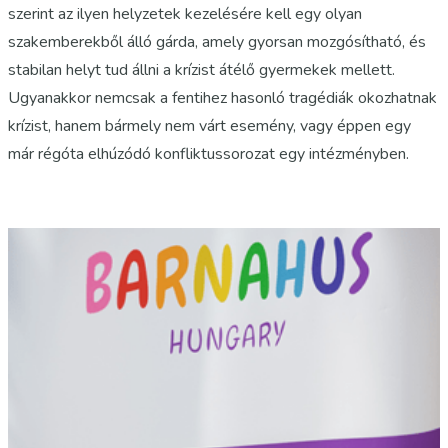
szerint az ilyen helyzetek kezelésére kell egy olyan
szakemberekből álló gárda, amely gyorsan mozgósítható, és
stabilan helyt tud állni a krízist átélő gyermekek mellett.
Ugyanakkor nemcsak a fentihez hasonló tragédiák okozhatnak
krízist, hanem bármely nem várt esemény, vagy éppen egy
már régóta elhúzódó konfliktussorozat egy intézményben.