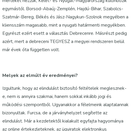
mértékét nézzük, Kelet- és Nyugat-Magyarország különbözik
egymástól. Borsod-Abaúj-Zemplén, Hajdú-Bihar, Szabolcs-
Szatmár-Bereg, Békés és Jász-Nagykun-Szolnok megyében a
kliensszám magasabb, mint a nyugati határmenti megyékben.
Egyrészt ezért esett a választás Debrecenre. Másrészt pedig
azért, mert a debreceni TEGYESZ a megyei rendszeren belül
már évek óta független volt.
Melyek az elmúlt év eredményei?
Izgultunk, hogy az elindulást biztosító feltételek meglesznek-
e, nem is annyira szakmai, hanem sokkal inkább jogi és
működési szempontból. Ugyanakkor a félelmeink alaptalannak
bizonyultak. Furcsa, de a járványhelyzet segítette az
elindulást. Már a kezdetektől kialakult egyfajta hagyománya
az online értekezleteknek, az ügyiratok elektronikus