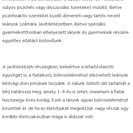
súlyos pszichés vagy disszociális tüneteket mutató, illetve
pszichoaktív szerekkel küzdő átmeneti vagy tartós nevelt
leányok számára. Javítóintézetben, illetve speciális
gyermekotthonban elhelyezett lányok és gyermekeik részére
együttes ellátást biztosítunk.
A javítóintézeti részlegben, beleértve a letartóztatotti
egységet is, a fiatalkorú, bűncselekményt elkövetett leányok
bírósági úton kerülnek hozzánk. A nálunk töltött idő tartamát a
bíró határozza meg, amely 1-4 év is lehet, maximum a fiatal
huszonegy éves koráig. Ezek a lányok ugyan bűncselekményt
követtek el, de ha az életútjukat megnézzük, nagy részük egy
korábbi életszakaszban maga is áldozat volt.