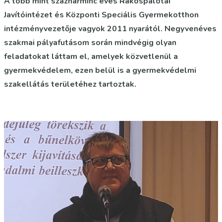
A több mint százharminc éves Rákospalotai
Javítóintézet és Központi Speciális Gyermekotthon
intézményvezetője vagyok 2011 nyarától. Negyvenéves
szakmai pályafutásom során mindvégig olyan
feladatokat láttam el, amelyek közvetlenül a
gyermekvédelem, ezen belül is a gyermekvédelmi
szakellátás területéhez tartoztak.