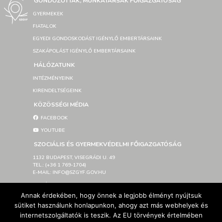
GONDOZOTTAK, MUNKATÁRSAK FŐIGAZGATÓSÁG
GYERMEKEK
FIATALOK
EGYEDI GONDOSKODÁST IGÉNYLŐ EMBERTÁRSAINK
SZAKÁPOLÁST IGÉNYLŐ EMBERTÁRSAINK
HÁLÓZATUNK
INTÉZMÉNYEINK
KIRENDELTSÉGEINK
KÖZÖSSÉGI MÉDIA
FACEBOOK
YOUTUBE
SZOCIÁLIS ÉS GYERMEKVÉDELMI FŐIGAZGATÓSÁG
1132 BUDAPEST, VISEGRÁDI U. 49
TEL.: (+36 1 769-1704)
E-MAIL: INFO@SZGYF.GOV.HU
SAJTÓSZOBA
Annak érdekében, hogy önnek a legjobb élményt nyújtsuk
LETÖLTHETŐ LOGÓK
sütiket használunk honlapunkon, ahogy azt más webhelyek és
IMPRESSZUM
internetszolgáltatók is teszik. Az EU törvények értelmében