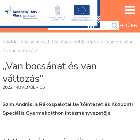
HU
EN
Főoldal
>
Ajánlások, hitvallások, példaképek
>
„Van bocsánat
és van változás”
„Van bocsánat és van
változás”
2022. NOVEMBER 05.
Szim András, a Rákospalotai Javítóintézet és Központi
Speciális Gyermekotthon intézményvezetője