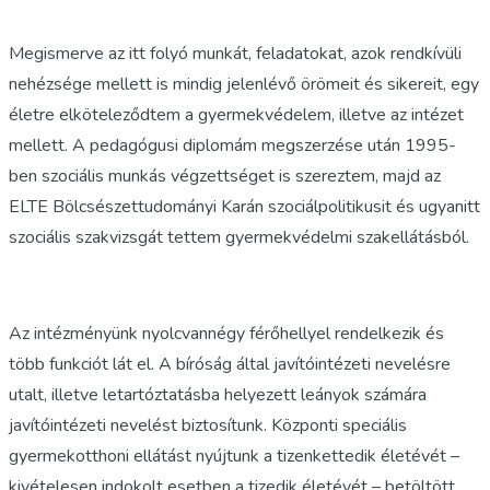
Megismerve az itt folyó munkát, feladatokat, azok rendkívüli
nehézsége mellett is mindig jelenlévő örömeit és sikereit, egy
életre elköteleződtem a gyermekvédelem, illetve az intézet
mellett. A pedagógusi diplomám megszerzése után 1995-
ben szociális munkás végzettséget is szereztem, majd az
ELTE Bölcsészettudományi Karán szociálpolitikusit és ugyanitt
szociális szakvizsgát tettem gyermekvédelmi szakellátásból.
Az intézményünk nyolcvannégy férőhellyel rendelkezik és
több funkciót lát el. A bíróság által javítóintézeti nevelésre
utalt, illetve letartóztatásba helyezett leányok számára
javítóintézeti nevelést biztosítunk. Központi speciális
gyermekotthoni ellátást nyújtunk a tizenkettedik életévét –
kivételesen indokolt esetben a tizedik életévét – betöltött