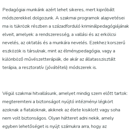
Pedagógiai munkánk azért lehet sikeres, mert kipróbált
módszerekkel dolgozunk. A szakmai programok alapvetései
ma is tükrözik részben a századforduló kriminálpedagógiájának
elveit, amelyek: a rendszeresség, a vallási és az erkölcsi
nevelés, az oktatás és a munkára nevelés. Ezekhez korszerű
eszközök is társulnak, mint az élménypedagógia, vagy a
különböző művészetterápiák, de akár az állatasszisztált
terápia, a resztoratív (jóvátételi) módszerek is.
Végül szakmai hitvallásunk, amelyet mindig szem előtt tartok:
megteremteni a biztonságot nyújtó intézményi légkört
azoknak a fiataloknak, akiknek az élete kisiklott vagy soha
nem volt biztonságos. Olyan hátteret adni nekik, amely
egyben lehetőséget is nyújt számukra arra, hogy az