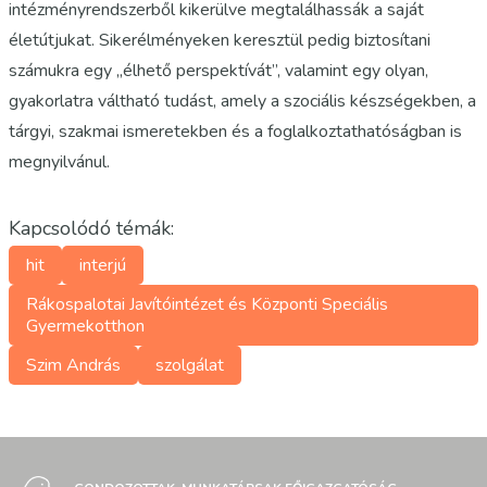
intézményrendszerből kikerülve megtalálhassák a saját
életútjukat. Sikerélményeken keresztül pedig biztosítani
számukra egy „élhető perspektívát”, valamint egy olyan,
gyakorlatra váltható tudást, amely a szociális készségekben, a
tárgyi, szakmai ismeretekben és a foglalkoztathatóságban is
megnyilvánul.
Kapcsolódó témák:
hit
interjú
Rákospalotai Javítóintézet és Központi Speciális
Gyermekotthon
Szim András
szolgálat