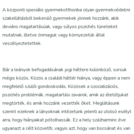
A központi speciális gyermekotthonba olyan gyermekvédelmi
szakellátásból bekerülő gyermekek jönnek hozzánk, akik
deviáns magatartásúak, vagy súlyos pszichés tüneteket
mutatnak, illetve önmaguk vagy környezetük által
veszélyeztetettek.
Bár a leányok befogadásának jogi háttere különböző, sorsuk
mégis közös. Közös a családi háttér hiánya, vagy éppen a nem
megfelelő szülői gondoskodás. Közösek a szocializációs,
pszichés problémák, magatartási zavarok, amik az életútjukat
megtörték, és amik hozzánk vezették őket. Meglátásunk
szerint ezeknek a lányoknak intézetünk jelenti az utolsó esélyt
arra, hogy hiányaikat pótolhassák. Ez a hely százharminc éve
ugyanazt a célt közvetíti, vagyis azt, hogy van bocsánat és van