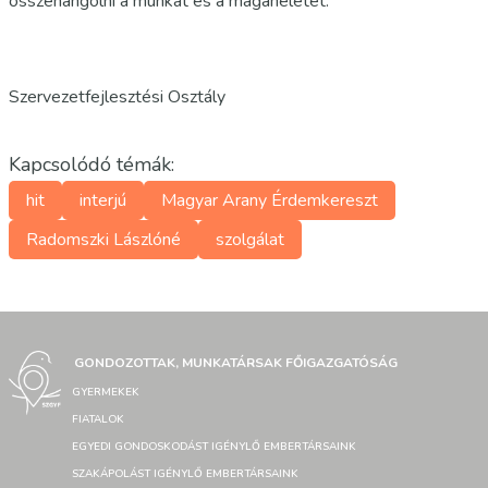
összehangolni a munkát és a magánéletet.
Szervezetfejlesztési Osztály
Kapcsolódó témák:
hit
interjú
Magyar Arany Érdemkereszt
Radomszki Lászlóné
szolgálat
GONDOZOTTAK, MUNKATÁRSAK FŐIGAZGATÓSÁG
GYERMEKEK
FIATALOK
EGYEDI GONDOSKODÁST IGÉNYLŐ EMBERTÁRSAINK
SZAKÁPOLÁST IGÉNYLŐ EMBERTÁRSAINK