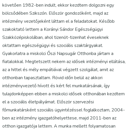
követően 1982-ben indult, ekkor kezdtem dolgozni egy
bölcsődében Szikszón. Először gondozóként, majd az
intézmény vezetőjeként láttam el a feladatokat. Később
szakoktató lettem a Korányi Sándor Egészségügyi
Szakközépiskolában, ahol tizenöt-tizenhat éveseknek
oktattam egészségügyi és szociális szaktárgyakat.
Gyakorlatra a miskolci Őszi Napsugár Otthonba jártam a
fiatalokkal. Megtetszett nekem az idősek intézményi ellátása,
az a hittel és mély empátiával végzett szolgálat, amit az
otthonban tapasztaltam. Rövid időn belül az akkori
intézményvezető hívott és kért fel munkatársának, így
tulajdonképpen ebben a miskolci idősek otthonában kezdtem
el a szociális életpályámat. Először szervezési
főmunkatársként szociális ügyintézéssel foglalkoztam, 2004-
ben az intézmény igazgatóhelyettese, majd 2011-ben az
otthon igazgatója lettem. A munka mellett folyamatosan