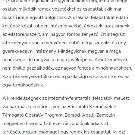
– A kirendeltségünkön az ügyrendünknek megfelelően négy
osztály működik remek vezetőkkel és csapattal, akik már
hosszú ideje együtt dolgoznak. A szakmai feladatokat ellátó
kollégák közül többen intézményekből érkeztek, azaz ismerik
az ellátórendszert, ami nagyon fontos tényező. Öt integrált
intézményünk van a megyében, ebből négy szociális és egy
gyerekvédelmi intézmény. Mindegyiknek megvan a maga
nehézsége, de megvan a maga jövőképe is. Az intézmények
nem önálló gazdálkodók, ez nagyon fontos a mindennapokban.
Az intézményvezetőkkel és a gazdasági osztállyal sikeres az
együttműködésünk.
A kirendeltségnek az intézményfenntartási feladatok mellett
vannak más teendői is, ilyen az Rászoruló Személyeket
Támogató Operatív Program. Borsod-Abaúj-Zemplén
megyében havonta 5-6 ezer rászorulónak adunk át
tartósélelmiszer-csomagot egy remek kis csapattal. Mi ezt