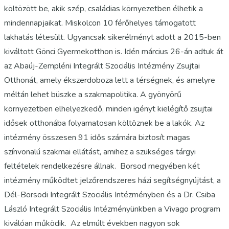
költözött be, akik szép, családias környezetben élhetik a
mindennapjaikat. Miskolcon 10 férőhelyes támogatott
lakhatás létesült. Ugyancsak sikerélményt adott a 2015-ben
kiváltott Gönci Gyermekotthon is. Idén március 26-án adtuk át
az Abaúj-Zempléni Integrált Szociális Intézmény Zsujtai
Otthonát, amely ékszerdoboza lett a térségnek, és amelyre
méltán lehet büszke a szakmapolitika. A gyönyörű
környezetben elhelyezkedő, minden igényt kielégítő zsujtai
idősek otthonába folyamatosan költöznek be a lakók. Az
intézmény összesen 91 idős számára biztosít magas
színvonalú szakmai ellátást, amihez a szükséges tárgyi
feltételek rendelkezésre állnak. Borsod megyében két
intézmény működtet jelzőrendszeres házi segítségnyújtást, a
Dél-Borsodi Integrált Szociális Intézményben és a Dr. Csiba
László Integrált Szociális Intézményünkben a Vivago program
kiválóan működik. Az elmúlt években nagyon sok