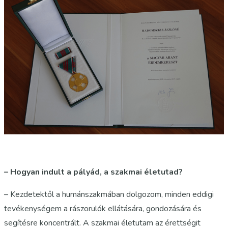
– Hogyan indult a pályád, a szakmai életutad?
– Kezdetektől a humánszakmában dolgozom, minden eddigi
tevékenységem a rászorulók ellátására, gondozására és
segítésre koncentrált. A szakmai életutam az érettségit