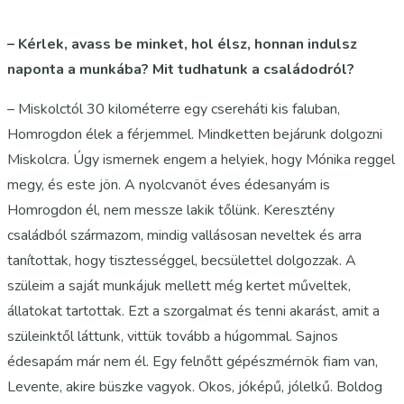
– Kérlek, avass be minket, hol élsz, honnan indulsz
naponta a munkába? Mit tudhatunk a családodról?
– Miskolctól 30 kilométerre egy csereháti kis faluban,
Homrogdon élek a férjemmel. Mindketten bejárunk dolgozni
Miskolcra. Úgy ismernek engem a helyiek, hogy Mónika reggel
megy, és este jön. A nyolcvanöt éves édesanyám is
Homrogdon él, nem messze lakik tőlünk. Keresztény
családból származom, mindig vallásosan neveltek és arra
tanítottak, hogy tisztességgel, becsülettel dolgozzak. A
szüleim a saját munkájuk mellett még kertet műveltek,
állatokat tartottak. Ezt a szorgalmat és tenni akarást, amit a
szüleinktől láttunk, vittük tovább a húgommal. Sajnos
édesapám már nem él. Egy felnőtt gépészmérnök fiam van,
Levente, akire büszke vagyok. Okos, jóképű, jólelkű. Boldog