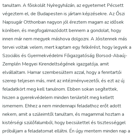
tanultam. A főiskolát Nyíregyházán, az egyetemet Pécsett
végeztem el, de Budapesten is jártam képzésekre. Az Őszi
Napsugár Otthonban nagyon jól éreztem magam az idősek
körében, és megfogalmazódott bennem a gondolat, hogy
innen már nem megyek máshova dolgozni. A Jóistennek más
tervei voltak velem, mert kaptam egy felkérést, hogy legyek a
Szociális és Gyermekvédelmi Főigazgatóság Borsod-Abaúj-
Zemplén Megyei Kirendeltségének igazgatója, amit
elvállaltam. Hamar szembesültem azzal, hogy a fenntartói
szerep teljesen más, mint az intézményvezetői, és ezt az új
feladatkört meg kell tanulnom. Ebben sokan segítettek,
hiszen a gyerekvédelem minden területét meg kellett
ismernem. Ehhez a nem mindennapi feladathoz erőt adott
nekem, amit a szüleimtől tanultam, és magammal hoztam a
kistérségi szülőfalumból, hogy becsülettel és tisztességgel
próbáljam a feladatomat ellátni. Én úgy mentem minden nap a