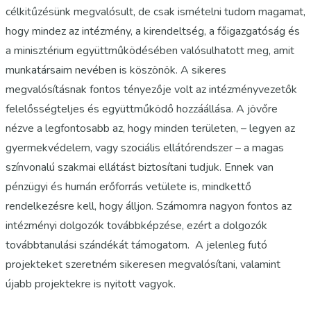
célkitűzésünk megvalósult, de csak ismételni tudom magamat,
hogy mindez az intézmény, a kirendeltség, a főigazgatóság és
a minisztérium együttműködésében valósulhatott meg, amit
munkatársaim nevében is köszönök. A sikeres
megvalósításnak fontos tényezője volt az intézményvezetők
felelősségteljes és együttműködő hozzáállása. A jövőre
nézve a legfontosabb az, hogy minden területen, – legyen az
gyermekvédelem, vagy szociális ellátórendszer – a magas
színvonalú szakmai ellátást biztosítani tudjuk. Ennek van
pénzügyi és humán erőforrás vetülete is, mindkettő
rendelkezésre kell, hogy álljon. Számomra nagyon fontos az
intézményi dolgozók továbbképzése, ezért a dolgozók
továbbtanulási szándékát támogatom. A jelenleg futó
projekteket szeretném sikeresen megvalósítani, valamint
újabb projektekre is nyitott vagyok.