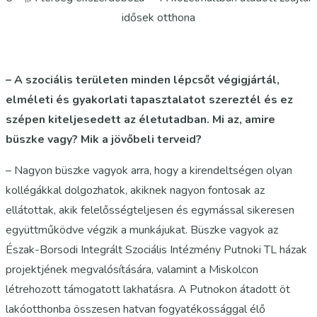
idősek otthona
– A szociális területen minden lépcsőt végigjártál,
elméleti és gyakorlati tapasztalatot szereztél és ez
szépen kiteljesedett az életutadban. Mi az, amire
büszke vagy? Mik a jövőbeli terveid?
– Nagyon büszke vagyok arra, hogy a kirendeltségen olyan
kollégákkal dolgozhatok, akiknek nagyon fontosak az
ellátottak, akik felelősségteljesen és egymással sikeresen
együttműködve végzik a munkájukat. Büszke vagyok az
Észak-Borsodi Integrált Szociális Intézmény Putnoki TL házak
projektjének megvalósítására, valamint a Miskolcon
létrehozott támogatott lakhatásra. A Putnokon átadott öt
lakóotthonba összesen hatvan fogyatékossággal élő