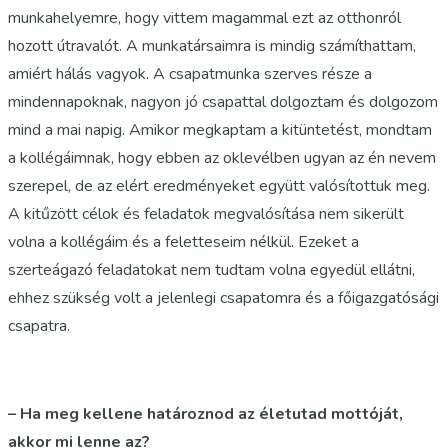
munkahelyemre, hogy vittem magammal ezt az otthonról
hozott útravalót. A munkatársaimra is mindig számíthattam,
amiért hálás vagyok. A csapatmunka szerves része a
mindennapoknak, nagyon jó csapattal dolgoztam és dolgozom
mind a mai napig. Amikor megkaptam a kitüntetést, mondtam
a kollégáimnak, hogy ebben az oklevélben ugyan az én nevem
szerepel, de az elért eredményeket együtt valósítottuk meg.
A kitűzött célok és feladatok megvalósítása nem sikerült
volna a kollégáim és a feletteseim nélkül. Ezeket a
szerteágazó feladatokat nem tudtam volna egyedül ellátni,
ehhez szükség volt a jelenlegi csapatomra és a főigazgatósági
csapatra.
– Ha meg kellene határoznod az életutad mottóját,
akkor mi lenne az?