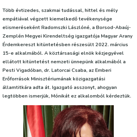
Több évtizedes, szakmai tudással, hittel és mély
empátiával végzett kiemelkedő tevékenysége
elismeréseként Radomszki Lászlóné, a Borsod-Abaúj-
Zemplén Megyei Kirendeltség igazgatója Magyar Arany
Érdemkereszt kitüntetésben részesült 2022. március
15-e alkalmából. A köztársasági elnök kézjegyével
ellátott kitüntetést nemzeti ünnepünk alkalmából a
Pesti Vigadóban, dr. Latorcai Csaba, az Emberi
Erőforrások Minisztériumának közigazgatási
államtitkára adta át. Igazgató asszonyt, ahogyan
legtöbben ismerjük, Mónikát ez alkalomból kérdeztük.