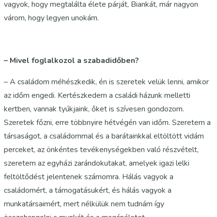
vagyok, hogy megtalálta élete párját, Biankát, már nagyon
várom, hogy legyen unokám.
– Mivel foglalkozol a szabadidőben?
– A családom méhészkedik, én is szeretek velük lenni, amikor
az időm engedi. Kertészkedem a családi házunk melletti
kertben, vannak tyúkjaink, őket is szívesen gondozom.
Szeretek főzni, erre többnyire hétvégén van időm. Szeretem a
társaságot, a családommal és a barátainkkal eltöltött vidám
perceket, az önkéntes tevékenységekben való részvételt,
szeretem az egyházi zarándokutakat, amelyek igazi lelki
feltöltődést jelentenek számomra. Hálás vagyok a
családomért, a támogatásukért, és hálás vagyok a
munkatársaimért, mert nélkülük nem tudnám így