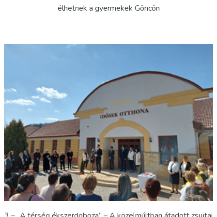
élhetnek a gyermekek Göncön
3 – „A térség ékszerdoboza” – A közelmúltban átadott zsujtai