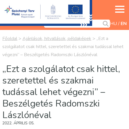
HU
EN
Főoldal
>
Ajánlások, hitvallások, példaképek
>
„Ezt a
szolgálatot csak hittel, szeretettel és szakmai tudással lehet
végezni” – Beszélgetés Radomszki Lászlónéval
„Ezt a szolgálatot csak hittel,
szeretettel és szakmai
tudással lehet végezni” –
Beszélgetés Radomszki
Lászlónéval
2022. ÁPRILIS 05.