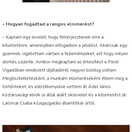
– Hogyan fogadtad a rangos elismerést?
– Kaptam egy levelet, hogy felterjesztenek erre a
kitüntetésre, amennyiben elfogadom a jelölést. Akárcsak egy
gyermek, izgatottam vártam a fejleményeket, azt hogy milyen
döntés születik. Amikor megkaptam az értesítést a Pesti
Vigadóban rendezett díjátadóról, nagyon boldog voltam.
Megtiszteltetésként, a munkám elismeréseként éltem meg a
történteket, és elérzékenyülve vettem át Áder János
köztársasági elnök úr által aláírt oklevelet és a kitüntetést dr.
Latorcai Csaba közigazgatási államtitkár úrtól.