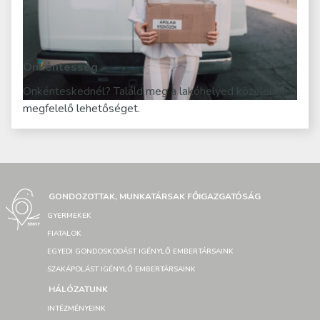
Önkéntesség
Önkénteskednél? Találd meg a lakóhelyed közelében a
megfelelő lehetőséget.
GONDOZOTTAK, MUNKATÁRSAK FŐIGAZGATÓSÁG
GYERMEKEK
FIATALOK
EGYEDI GONDOSKODÁST IGÉNYLŐ EMBERTÁRSAINK
SZAKÁPOLÁST IGÉNYLŐ EMBERTÁRSAINK
HÁLÓZATUNK
INTÉZMÉNYEINK