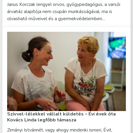
Janus Korczak lengyel orvos, gyógypedagógus, a varsói
árvaház alapítója nem csupán munkásságával, ma is
olvasható műveivel és a gyermekvédelemben…
Szívvel-lélekkel vállalt küldetés – Évi évek óta
Kovács Linda legfőbb támasza
Zimányi Istvánnét, vagy ahogy mindenki ismeri, Évit,