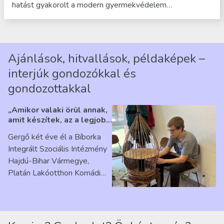
hatást gyakorolt a modern gyermekvédelem…
Ajánlások, hitvallások, példaképek –
interjúk gondozókkal és
gondozottakkal
„Amikor valaki örül annak,
amit készítek, az a legjobb
érzés” – Beszélgetés
Gergő két éve él a Bíborka
Ribárszky Gergő ellátottal
Integrált Szociális Intézmény
Hajdú-Bihar Vármegye,
Platán Lakóotthon Komádi
telephelyen. Itt a
mindennapjai új értelmet…