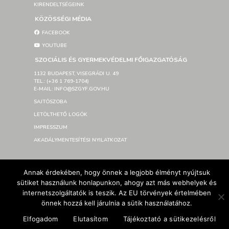
KIRENDELTSÉGEINK
KÖZÖSSÉGI MÉDIA
FACEBOOK
YOUTUBE
SZOCIÁLIS ÉS GYERMEKVÉDELMI FŐIGAZGATÓSÁG
1132 BUDAPEST, VISEGRÁDI U. 49
TEL.: (+36 1 769-1704)
E-MAIL: INFO@SZGYF.GOV.HU
SAJTÓSZOBA
LETÖLTHETŐ LOGÓK
IMPRESSZUM
AKADÁLYMENTESÍTÉSI NYILATKOZAT
© Szociális és Gyermekvédelmi Főigazgatóság 2026 –
Annak érdekében, hogy önnek a legjobb élményt nyújtsuk
Developed By SzGyF
sütiket használunk honlapunkon, ahogy azt más webhelyek és
internetszolgáltatók is teszik. Az EU törvények értelmében
önnek hozzá kell járulnia a sütik használatához.
Elfogadom
Elutasítom
Tájékoztató a sütikezelésről