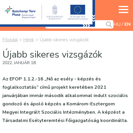
HU
EN
Főoldal
>
Hírek
>
Újabb sikeres vizsgázók
Újabb sikeres vizsgázók
2022. JANUÁR 18.
Az EFOP 1.1.2.-16 „Nő az esély - képzés és
foglalkoztatás” című projekt keretében 2021
januárjában immár második alkalommal indult szociális
gondozó és ápoló képzés a Komárom-Esztergom
Megyei Integrált Szociális Intézményben. A képzést a
Társadalmi Esélyteremtési Főigazgatóság koordinálta.