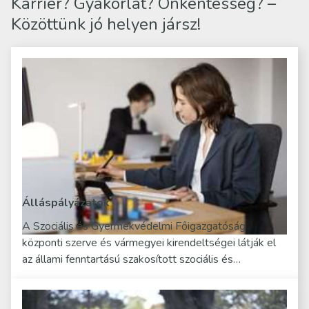
Karrier? Gyakorlat? Önkéntesség? –
Közöttünk jó helyen jársz!
Álláspályázatok
A Szociális és Gyermekvédelmi Főigazgatóság
központi szerve és vármegyei kirendeltségei látják el
az állami fenntartású szakosított szociális és…