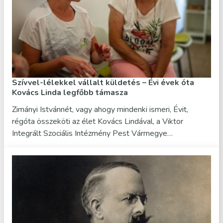
Szívvel-lélekkel vállalt küldetés – Évi évek óta
Kovács Linda legfőbb támasza
Zimányi Istvánnét, vagy ahogy mindenki ismeri, Évit,
régóta összeköti az élet Kovács Lindával, a Viktor
Integrált Szociális Intézmény Pest Vármegye…