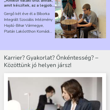
„Amikor valaki örül annak,
amit készítek, az a legjobb
érzés” – Beszélgetés
Gergő két éve él a Bíborka
Ribárszky Gergő ellátottal
Integrált Szociális Intézmény
Hajdú-Bihar Vármegye,
Platán Lakóotthon Komádi
telephelyen. Itt a
mindennapjai új értelmet…
Karrier? Gyakorlat? Önkéntesség? –
Közöttünk jó helyen jársz!