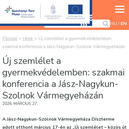
HU
EN
Főoldal
>
Hírek
>
Új szemlélet a gyermekvédelemben:
szakmai konferencia a Jász-Nagykun-Szolnok Vármegyeházán
Új szemlélet a
gyermekvédelemben: szakmai
konferencia a Jász-Nagykun-
Szolnok Vármegyeházán
2026. MÁRCIUS 27.
A Jász-Nagykun-Szolnok Vármegyeháza Díszterme
adott otthont március 17-én az „Új szemlélet – közös út