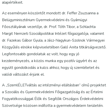
alapértékeit.
Az eseményen köszöntőt mondott dr. Feffer Zsuzsanna a
Belügyminisztérium Gyermekvédelmi és Gyámügyi
Főosztályának vezetője, dr. Prof. Tóth Tibor, a Schlachta
Margit Nemzeti Szociálpolitikai Intézet főigazgatója, valamint
dr. Fazekas Gábor Gyula, a Jász-Nagykun-Szolnok Vármegyei
Közgyűlés elnöke képviseletében Galó Anita titkárságvezető.
Legfontosabb gondolatuk az volt, hogy egy jó
kezdeményezés, a közös munka egy pozitív ügyért és az
együtt gondolkodás a kulcs ahhoz, hogy új szemléletet és
valódi változást érjünk el.
A „SzemlÉLETváltás az intézményi ellátásban” című projektet
a Szociális és Gyermekvédelmi Főigazgatóság és az Értelmi
Fogyatékossággal Élők és Segítőik Országos Érdekvédelmi
Szövetsége közösen indította a gyermekvédelem területén.