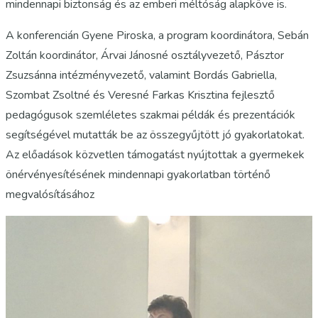
mindennapi biztonság és az emberi méltóság alapköve is.
A konferencián Gyene Piroska, a program koordinátora, Sebán
Zoltán koordinátor, Árvai Jánosné osztályvezető, Pásztor
Zsuzsánna intézményvezető, valamint Bordás Gabriella,
Szombat Zsoltné és Veresné Farkas Krisztina fejlesztő
pedagógusok szemléletes szakmai példák és prezentációk
segítségével mutatták be az összegyűjtött jó gyakorlatokat.
Az előadások közvetlen támogatást nyújtottak a gyermekek
önérvényesítésének mindennapi gyakorlatban történő
megvalósításához