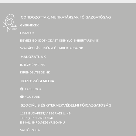
GONDOZOTTAK, MUNKATÁRSAK FŐIGAZGATÓSÁG
GYERMEKEK
FIATALOK
EGYEDI GONDOSKODÁST IGÉNYLŐ EMBERTÁRSAINK
SZAKÁPOLÁST IGÉNYLŐ EMBERTÁRSAINK
HÁLÓZATUNK
INTÉZMÉNYEINK
KIRENDELTSÉGEINK
KÖZÖSSÉGI MÉDIA
FACEBOOK
YOUTUBE
SZOCIÁLIS ÉS GYERMEKVÉDELMI FŐIGAZGATÓSÁG
1132 BUDAPEST, VISEGRÁDI U. 49
TEL.: (+36 1 769-1704)
E-MAIL: INFO@SZGYF.GOV.HU
SAJTÓSZOBA