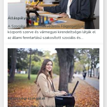
Álláspályázatok
A Szociális és Gyermekvédelmi Főigazgatóság
központi szerve és vármegyei kirendeltségei látják el
az állami fenntartású szakosított szociális és…
Közösségi szolgálat
Középiskolás diákok számára biztosítjuk az