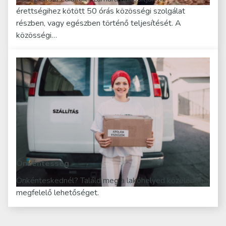
érettségihez kötött 50 órás közösségi szolgálat
részben, vagy egészben történő teljesítését. A
közösségi…
Önkéntesség
Önkénteskednél? Találd meg a lakóhelyed közelében a
megfelelő lehetőséget.