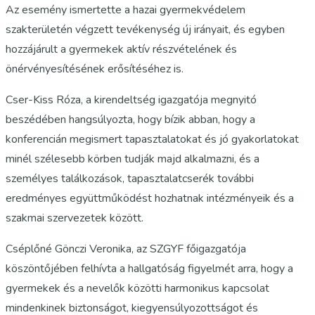
Az esemény ismertette a hazai gyermekvédelem
szakterületén végzett tevékenység új irányait, és egyben
hozzájárult a gyermekek aktív részvételének és
önérvényesítésének erősítéséhez is.
Cser-Kiss Róza, a kirendeltség igazgatója megnyitó
beszédében hangsúlyozta, hogy bízik abban, hogy a
konferencián megismert tapasztalatokat és jó gyakorlatokat
minél szélesebb körben tudják majd alkalmazni, és a
személyes találkozások, tapasztalatcserék további
eredményes együttműködést hozhatnak intézményeik és a
szakmai szervezetek között.
Cséplőné Gönczi Veronika, az SZGYF főigazgatója
köszöntőjében felhívta a hallgatóság figyelmét arra, hogy a
gyermekek és a nevelők közötti harmonikus kapcsolat
mindenkinek biztonságot, kiegyensúlyozottságot és