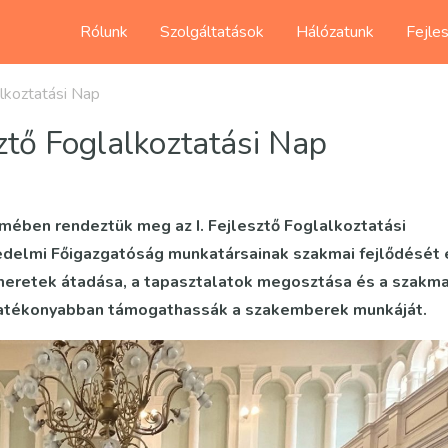
Rólunk
Szolgáltatások
Hálózatunk
Fejle
lalkoztatási Nap
esztő Foglalkoztatási Nap
ében rendeztük meg az I. Fejlesztő Foglalkoztatási
édelmi Főigazgatóság munkatársainak szakmai fejlődését 
meretek átadása, a tapasztalatok megosztása és a szakma
 hatékonyabban támogathassák a szakemberek munkáját.