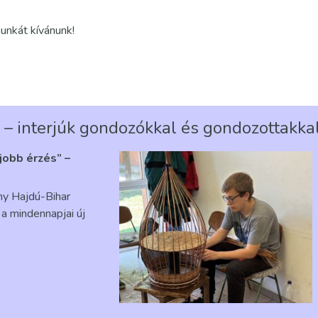
unkát kívánunk!
 – interjúk gondozókkal és gondozottakka
gjobb érzés” –
ény Hajdú-Bihar
a mindennapjai új