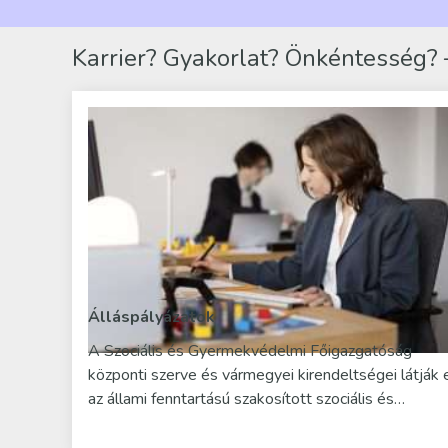
Karrier? Gyakorlat? Önkéntesség? –
Álláspályázatok
A Szociális és Gyermekvédelmi Főigazgatóság
központi szerve és vármegyei kirendeltségei látják 
az állami fenntartású szakosított szociális és…