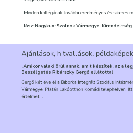
Minden kollégának további eredményes és sikeres m
Jász-Nagykun-Szolnok Vármegyei Kirendeltség
Ajánlások, hitvallások, példaképek
„Amikor valaki örül annak, amit készítek, az a le
Beszélgetés Ribárszky Gergő ellátottal
Gergő két éve él a Bíborka Integrált Szociális Intézm
Vármegye, Platán Lakóotthon Komádi telephelyen. Itt 
értelmet…