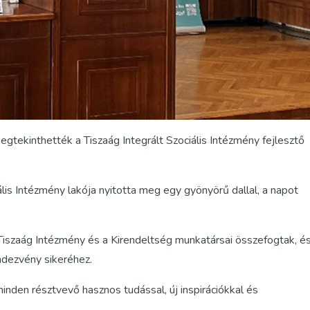
gtekinthették a Tiszaág Integrált Szociális Intézmény fejlesztő
lis Intézmény lakója nyitotta meg egy gyönyörű dallal, a napot
Tiszaág Intézmény és a Kirendeltség munkatársai összefogtak, é
ndezvény sikeréhez.
inden résztvevő hasznos tudással, új inspirációkkal és