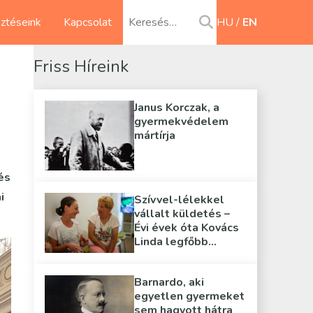
sztéseink
Kapcsolat
HU
EN
Friss Híreink
Janus Korczak, a
gyermekvédelem
mártírja
és
i
Szívvel-lélekkel
vállalt küldetés –
Évi évek óta Kovács
Linda legfőbb
támasza
Barnardo, aki
egyetlen gyermeket
sem hagyott hátra