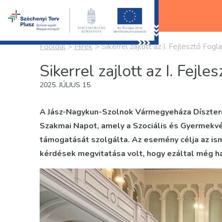
Főoldal
>
Hírek
>
Sikerrel zajlott az I. Fejlesztő Fog
Sikerrel zajlott az I. Fejl
2025. JÚLIUS 15.
A Jász-Nagykun-Szolnok Vármegyeháza Díszterm
Szakmai Napot, amely a Szociális és Gyermekv
támogatását szolgálta. Az esemény célja az is
kérdések megvitatása volt, hogy ezáltal még