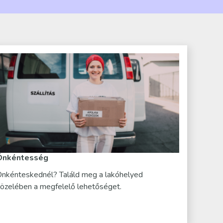
Önkéntesség
nkénteskednél? Találd meg a lakóhelyed
özelében a megfelelő lehetőséget.