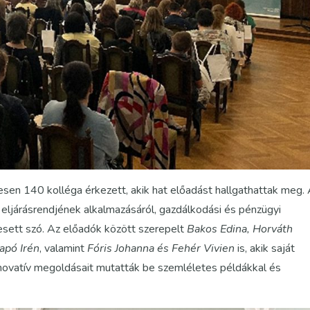
sen 140 kolléga érkezett, akik hat előadást hallgathattak meg.
 eljárásrendjének alkalmazásáról, gazdálkodási és pénzügyi
esett szó. Az előadók között szerepelt
Bakos Edina, Horváth
apó Irén
, valamint
Fóris Johanna és Fehér Vivien
is, akik saját
 innovatív megoldásait mutatták be szemléletes példákkal és