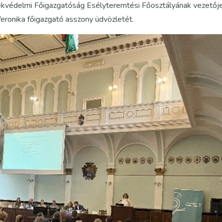
mekvédelmi Főigazgatóság Esélyteremtési Főosztályának vezetőj
eronika főigazgató asszony üdvözletét.