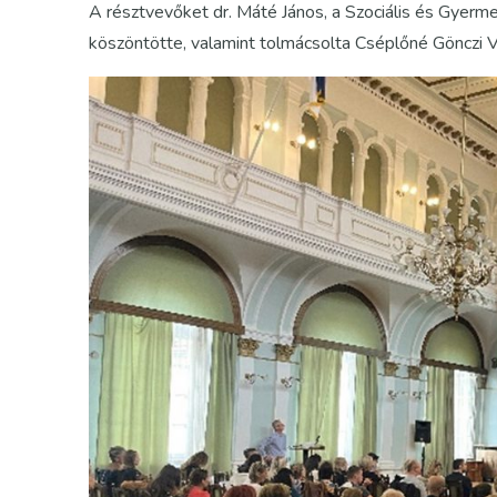
A résztvevőket dr. Máté János, a Szociális és Gyer
köszöntötte, valamint tolmácsolta Cséplőné Gönczi V