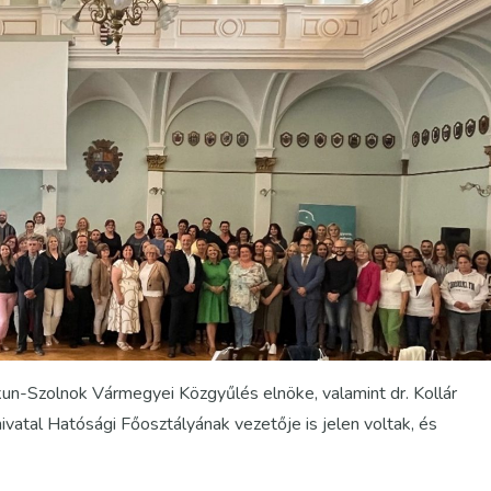
un-Szolnok Vármegyei Közgyűlés elnöke, valamint dr. Kollár
atal Hatósági Főosztályának vezetője is jelen voltak, és