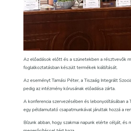
Az előadások előtt és a szünetekben a résztvevők me
foglalkoztatásban készült termékek kiállítását.
Az eseményt Tamási Péter, a Tiszaág Integrált Szociá
pedig az intézmény kórusának előadása zárta.
A konferencia szervezésében és lebonyolításában a 
egy példamutató csapatmunkával járultak hozzá a re
Bízunk abban, hogy szakmai napunk elérte célját, és m
megerősítéssel tért haza.