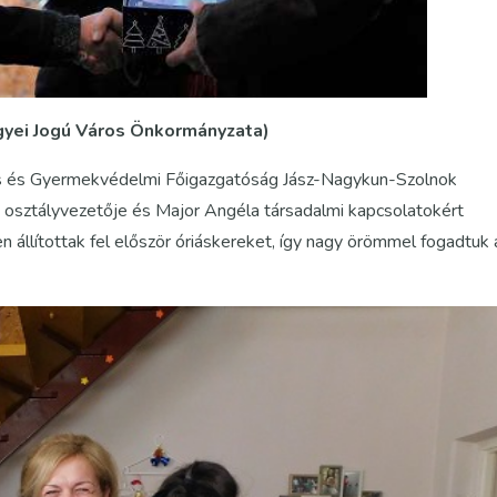
gyei Jogú Város Önkormányzata)
ális és Gyermekvédelmi Főigazgatóság Jász-Nagykun-Szolnok
 osztályvezetője és Major Angéla társadalmi kapcsolatokért
n állítottak fel először óriáskereket, így nagy örömmel fogadtuk 