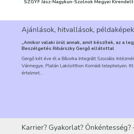
SZGYF Jász-Nagykun-Szolnok Megyei Kirendel
Ajánlások, hitvallások, példaképek
„Amikor valaki örül annak, amit készítek, az a le
Beszélgetés Ribárszky Gergő ellátottal
Gergő két éve él a Bíborka Integrált Szociális Intézm
Vármegye, Platán Lakóotthon Komádi telephelyen. Itt 
értelmet…
Karrier? Gyakorlat? Önkéntesség? –