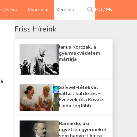
sztéseink
Kapcsolat
HU
EN
Friss Híreink
Janus Korczak, a
gyermekvédelem
mártírja
sá
Szívvel-lélekkel
vállalt küldetés –
Évi évek óta Kovács
Linda legfőbb
támasza
Barnardo, aki
egyetlen gyermeket
sem hagyott hátra