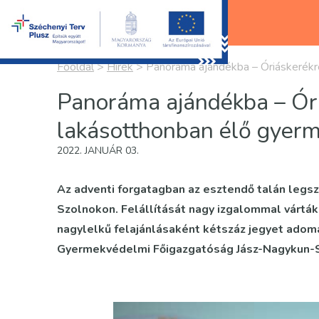
Főoldal
>
Hírek
>
Panoráma ajándékba – Óriáskerékr
Panoráma ajándékba – Óri
lakásotthonban élő gyer
2022. JANUÁR 03.
Az adventi forgatagban az esztendő talán legsz
Szolnokon. Felállítását nagy izgalommal várták
nagylelkű felajánlásaként kétszáz jegyet adomá
Gyermekvédelmi Főigazgatóság Jász-Nagykun-S