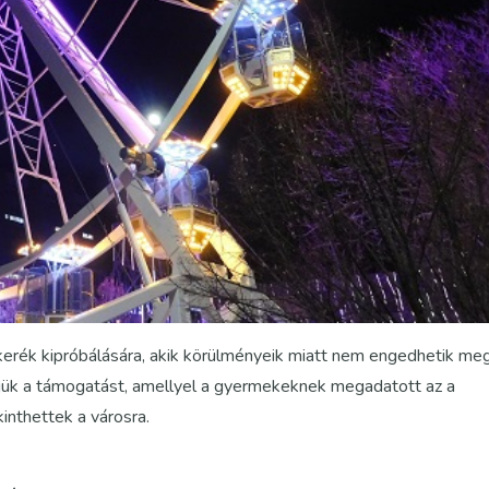
kerék kipróbálására, akik körülményeik miatt nem engedhetik me
ük a támogatást, amellyel a gyermekeknek megadatott az a
nthettek a városra.