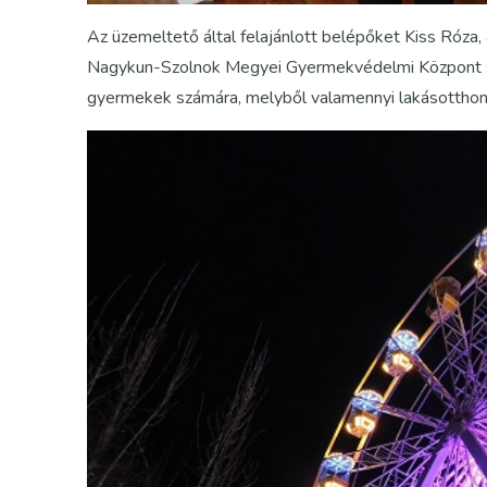
Az üzemeltető által felajánlott belépőket Kiss Róza,
Nagykun-Szolnok Megyei Gyermekvédelmi Központ sz
gyermekek számára, melyből valamennyi lakásotthon