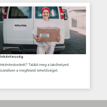
Önkéntesség
nkénteskednél? Találd meg a lakóhelyed
özelében a megfelelő lehetőséget.