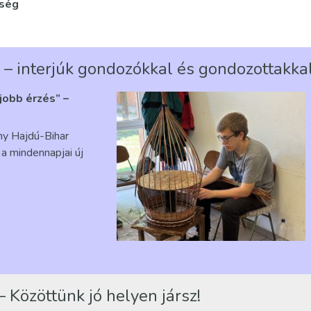
tség
 – interjúk gondozókkal és gondozottakka
gjobb érzés” –
ény Hajdú-Bihar
a mindennapjai új
 Közöttünk jó helyen jársz!