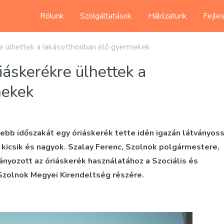
Rólunk
Szolgáltatások
Hálózatunk
Fejle
e ülhettek a lakásotthonban élő gyermekek
áskerékre ülhettek a
mekek
ebb időszakát egy óriáskerék tette idén igazán látványos
 kicsik és nagyok. Szalay Ferenc, Szolnok polgármestere,
nyozott az óriáskerék használatához a Szociális és
zolnok Megyei Kirendeltség részére.