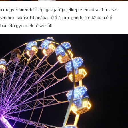
 a megyei kirendeltség igazgatója jelképesen adta át a Jász-
olnoki lakásotthonában élő állami gondoskodásban élő
ban élő gyermek részesült.