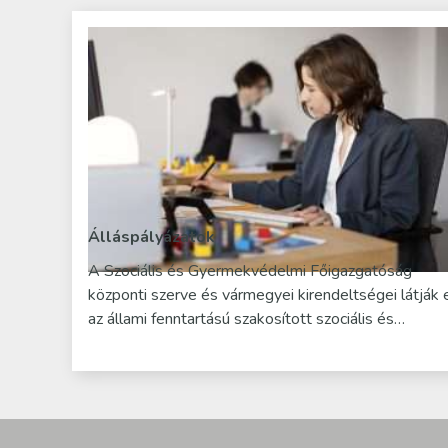
Álláspályázatok
A Szociális és Gyermekvédelmi Főigazgatóság
központi szerve és vármegyei kirendeltségei látják 
az állami fenntartású szakosított szociális és…