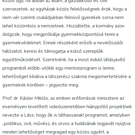
közös ügy; ha abban az állam, a gazdálkodó és civil
szervezetek, az egyházak közös felelősségnek érzik, hogy a
nem vér szerinti családjukban felnövő gyerekek sorsa nem
lehet közömbös a nemzetnek. Hozzátette, a kormány azon
dolgozik, hogy megpróbálja gyermekközpontúvá tenni a
gyermekvédelmet. Ennek részeként erősíti a nevelőszülői
hálózatot, keresi és támogatja a külső szereplők
együttműködését. Szeretnénk, ha a most induló látásjavító
programból előbb-utóbb egy mentorprogram is lenne,
lehetőséget kínálva a látszerész szakma megismertetésére a
gyermekek körében – jegyezte meg.
Prof. dr. Kásler Miklós, az emberi erőforrások minisztere az
eseményen levetített videóüzenetében hiánypótló projektnek
nevezte a Láss, hogy ők is láthassanak! programot, amelyben
„politikus, civil, művész, és orvos a tudásának legjavát nyújtva
minden lehetőséget megragad egy közös ügyért, a