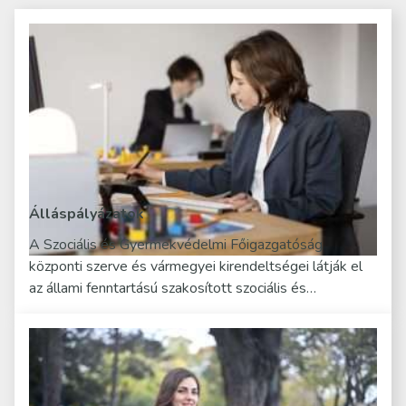
Álláspályázatok
A Szociális és Gyermekvédelmi Főigazgatóság
központi szerve és vármegyei kirendeltségei látják el
az állami fenntartású szakosított szociális és…