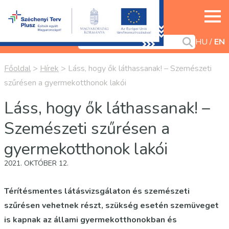
HU
EN
Főoldal
>
Hírek
>
Láss, hogy ők láthassanak! – Szemészeti
szűrésen a gyermekotthonok lakói
Láss, hogy ők láthassanak! –
Szemészeti szűrésen a
gyermekotthonok lakói
2021. OKTÓBER 12.
Térítésmentes látásvizsgálaton és szemészeti
szűrésen vehetnek részt, szükség esetén szemüveget
is kapnak az állami gyermekotthonokban és