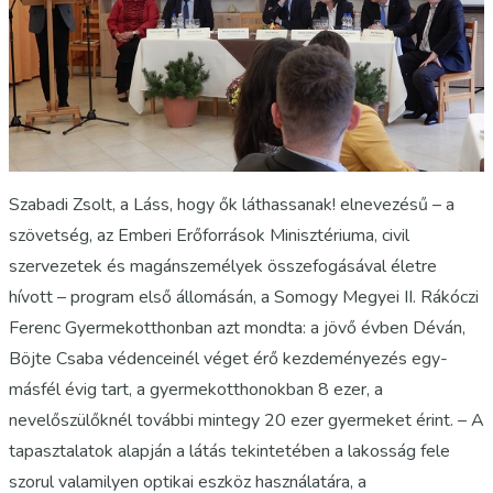
Szabadi Zsolt, a Láss, hogy ők láthassanak! elnevezésű – a
szövetség, az Emberi Erőforrások Minisztériuma, civil
szervezetek és magánszemélyek összefogásával életre
hívott – program első állomásán, a Somogy Megyei II. Rákóczi
Ferenc Gyermekotthonban azt mondta: a jövő évben Déván,
Böjte Csaba védenceinél véget érő kezdeményezés egy-
másfél évig tart, a gyermekotthonokban 8 ezer, a
nevelőszülőknél további mintegy 20 ezer gyermeket érint. – A
tapasztalatok alapján a látás tekintetében a lakosság fele
szorul valamilyen optikai eszköz használatára, a