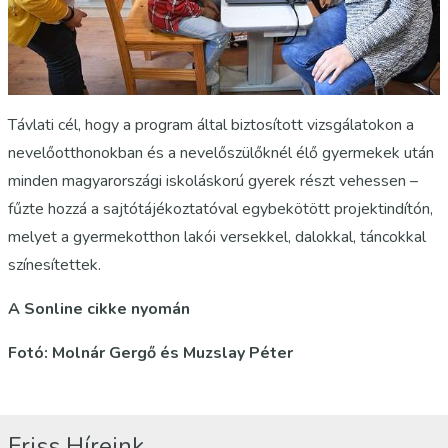
Távlati cél, hogy a program által biztosított vizsgálatokon a
nevelőotthonokban és a nevelőszülőknél élő gyermekek után
minden magyarországi iskoláskorú gyerek részt vehessen –
fűzte hozzá a sajtótájékoztatóval egybekötött projektindítón,
melyet a gyermekotthon lakói versekkel, dalokkal, táncokkal
színesítettek.
A Sonline cikke nyomán
Fotó: Molnár Gergő és Muzslay Péter
Friss Híreink