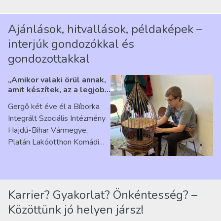
Ajánlások, hitvallások, példaképek –
interjúk gondozókkal és
gondozottakkal
„Amikor valaki örül annak,
amit készítek, az a legjobb
érzés” – Beszélgetés
Gergő két éve él a Bíborka
Ribárszky Gergő ellátottal
Integrált Szociális Intézmény
Hajdú-Bihar Vármegye,
Platán Lakóotthon Komádi
telephelyen. Itt a
mindennapjai új értelmet…
Karrier? Gyakorlat? Önkéntesség? –
Közöttünk jó helyen jársz!