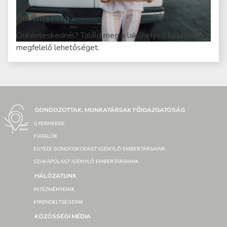
Önkéntesség
Önkénteskednél? Találd meg a lakóhelyed közelében a
megfelelő lehetőséget.
GONDOZOTTAK, MUNKATÁRSAK FŐIGAZGATÓSÁG
GYERMEKEK
FIATALOK
EGYEDI GONDOSKODÁST IGÉNYLŐ EMBERTÁRSAINK
SZAKÁPOLÁST IGÉNYLŐ EMBERTÁRSAINK
HÁLÓZATUNK
INTÉZMÉNYEINK
KIRENDELTSÉGEINK
KÖZÖSSÉGI MÉDIA