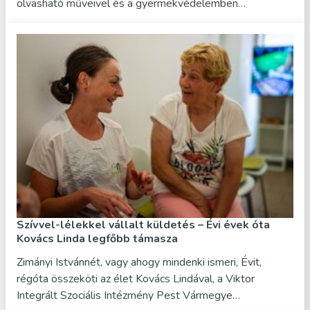
olvasható műveivel és a gyermekvédelemben…
Szívvel-lélekkel vállalt küldetés – Évi évek óta
Kovács Linda legfőbb támasza
Zimányi Istvánnét, vagy ahogy mindenki ismeri, Évit,
régóta összeköti az élet Kovács Lindával, a Viktor
Integrált Szociális Intézmény Pest Vármegye…