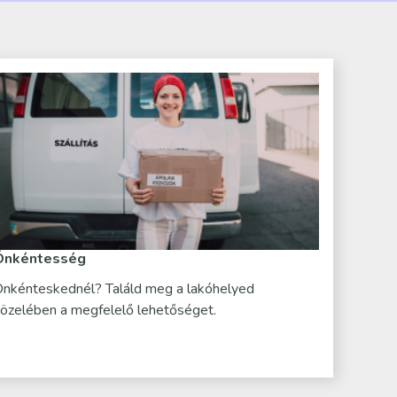
Önkéntesség
nkénteskednél? Találd meg a lakóhelyed
özelében a megfelelő lehetőséget.