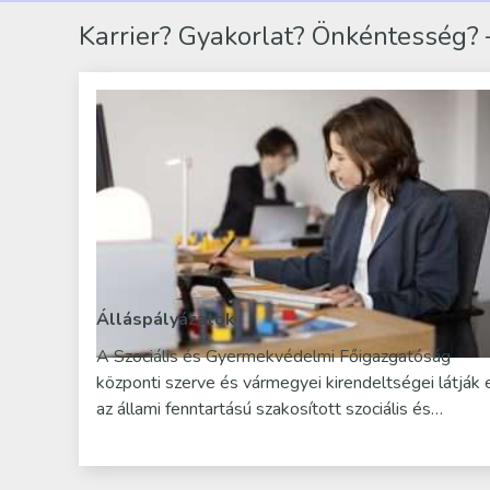
Karrier? Gyakorlat? Önkéntesség? –
Álláspályázatok
A Szociális és Gyermekvédelmi Főigazgatóság
központi szerve és vármegyei kirendeltségei látják 
az állami fenntartású szakosított szociális és…