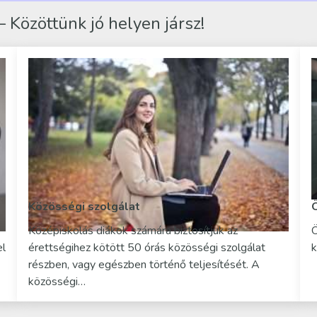
 Közöttünk jó helyen jársz!
Közösségi szolgálat
Középiskolás diákok számára biztosítjuk az
Ö
el
érettségihez kötött 50 órás közösségi szolgálat
k
részben, vagy egészben történő teljesítését. A
közösségi…