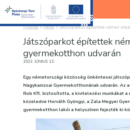
Főoldal
>
Hírek
>
Játszóparkot építettek német önk
Játszóparkot építettek né
gyermekotthon udvarán
2022. JÚNIUS 13.
Egy németországi közösség önkéntesei játszóp
Nagykanizsai Gyermekotthonának udvarán. Az ad
Rob Kft. biztosította, a kivitelezési munkákat 
közeledve Horváth Gyöngyi, a Zala Megyei Gye
gyermekotthon lakói a helyszínen fejezték ki 