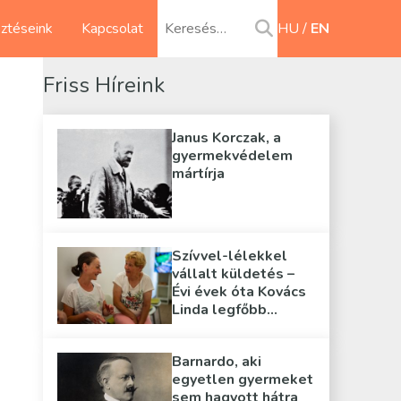
sztéseink
Kapcsolat
HU
EN
Friss Híreink
Janus Korczak, a
gyermekvédelem
mártírja
Szívvel-lélekkel
vállalt küldetés –
Évi évek óta Kovács
Linda legfőbb
támasza
Barnardo, aki
egyetlen gyermeket
sem hagyott hátra