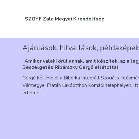
SZGYF Zala Megyei Kirendeltség
Ajánlások, hitvallások, példaképek
„Amikor valaki örül annak, amit készítek, az a le
Beszélgetés Ribárszky Gergő ellátottal
Gergő két éve él a Bíborka Integrált Szociális Intézm
Vármegye, Platán Lakóotthon Komádi telephelyen. Itt 
értelmet…