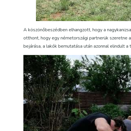
A köszönőbeszédben elhangzott, hogy a nagykanizsai
otthont, hogy egy németországi partnerük szeretne a
bejárása, a lakók bemutatása után azonnal elindult a 