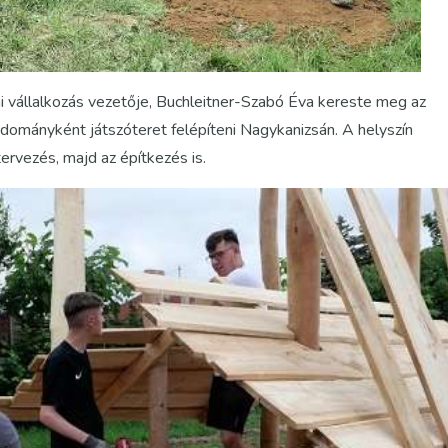
 vállalkozás vezetője, Buchleitner-Szabó Éva kereste meg az
dományként játszóteret felépíteni Nagykanizsán. A helyszín
tervezés, majd az építkezés is.