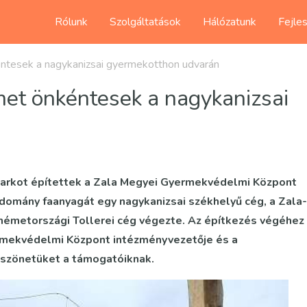
Rólunk
Szolgáltatások
Hálózatunk
Fejle
éntesek a nagykanizsai gyermekotthon udvarán
met önkéntesek a nagykanizsai
arkot építettek a Zala Megyei Gyermekvédelmi Központ
omány faanyagát egy nagykanizsai székhelyű cég, a Zala-
a németországi Tollerei cég végezte. Az építkezés végéhez
rmekvédelmi Központ intézményvezetője és a
köszönetüket a támogatóiknak.