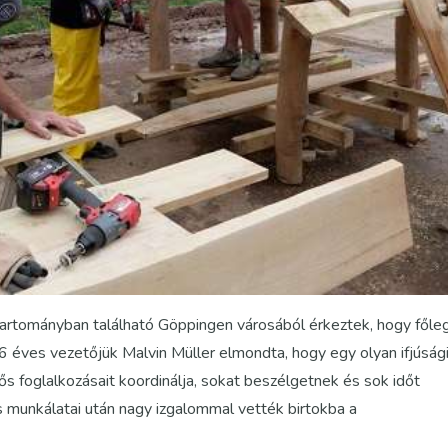
tományban található Göppingen városából érkeztek, hogy főle
6 éves vezetőjük Malvin Müller elmondta, hogy egy olyan ifjúság
ős foglalkozásait koordinálja, sokat beszélgetnek és sok időt
 munkálatai után nagy izgalommal vették birtokba a