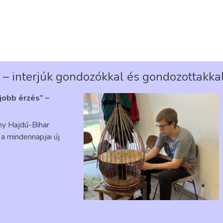
 – interjúk gondozókkal és gondozottakka
gjobb érzés” –
ény Hajdú-Bihar
a mindennapjai új