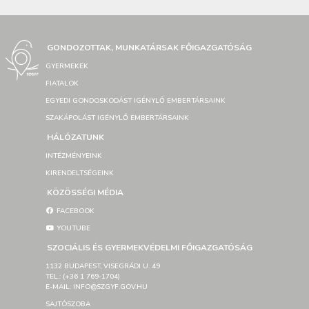
GONDOZOTTAK, MUNKATÁRSAK FŐIGAZGATÓSÁG
GYERMEKEK
FIATALOK
EGYEDI GONDOSKODÁST IGÉNYLŐ EMBERTÁRSAINK
SZAKÁPOLÁST IGÉNYLŐ EMBERTÁRSAINK
HÁLÓZATUNK
INTÉZMÉNYEINK
KIRENDELTSÉGEINK
KÖZÖSSÉGI MÉDIA
FACEBOOK
YOUTUBE
SZOCIÁLIS ÉS GYERMEKVÉDELMI FŐIGAZGATÓSÁG
1132 BUDAPEST, VISEGRÁDI U. 49
TEL.: (+36 1 769-1704)
E-MAIL: INFO@SZGYF.GOV.HU
SAJTÓSZOBA