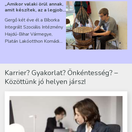
„Amikor valaki örül annak,
amit készítek, az a legjobb
érzés” – Beszélgetés
Gergő két éve él a Bíborka
Ribárszky Gergő ellátottal
Integrált Szociális Intézmény
Hajdú-Bihar Vármegye,
Platán Lakóotthon Komádi
telephelyen. Itt a
mindennapjai új értelmet…
Karrier? Gyakorlat? Önkéntesség? –
Közöttünk jó helyen jársz!