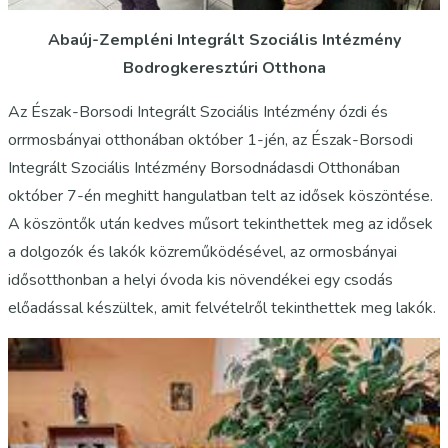
Abaúj-Zempléni Integrált Szociális Intézmény
Bodrogkeresztúri Otthona
Az Észak-Borsodi Integrált Szociális Intézmény ózdi és
orrmosbányai otthonában október 1-jén, az Észak-Borsodi
Integrált Szociális Intézmény Borsodnádasdi Otthonában
október 7-én meghitt hangulatban telt az idősek köszöntése.
A köszöntők után kedves műsort tekinthettek meg az idősek
a dolgozók és lakók közreműködésével, az ormosbányai
idősotthonban a helyi óvoda kis növendékei egy csodás
előadással készültek, amit felvételről tekinthettek meg lakók.