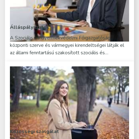
Álláspályázatok
A Szociális és Gyermekvédelmi Főigazgatóság
központi szerve és vármegyei kirendeltségei látják el
az állami fenntartású szakosított szociális és…
Közösségi szolgálat