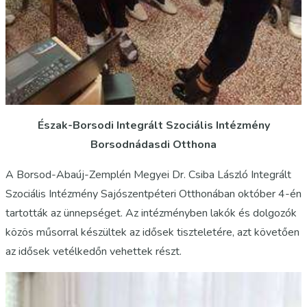
Észak-Borsodi Integrált Szociális Intézmény
Borsodnádasdi Otthona
A Borsod-Abaúj-Zemplén Megyei Dr. Csiba László Integrált
Szociális Intézmény Sajószentpéteri Otthonában október 4-én
tartották az ünnepséget. Az intézményben lakók és dolgozók
közös műsorral készültek az idősek tiszteletére, azt követően
az idősek vetélkedőn vehettek részt.