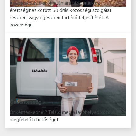
Középiskolás diákok számára biztosítjuk az
érettségihez kötött 50 órás közösségi szolgálat
részben, vagy egészben történő teljesítését. A
közösségi…
Önkéntesség
Önkénteskednél? Találd meg a lakóhelyed közelében a
megfelelő lehetőséget.