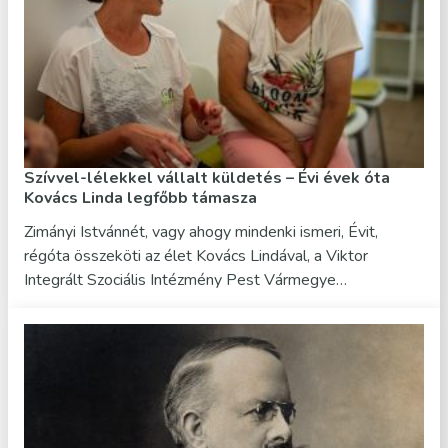
Szívvel-lélekkel vállalt küldetés – Évi évek óta
Kovács Linda legfőbb támasza
Zimányi Istvánnét, vagy ahogy mindenki ismeri, Évit,
régóta összeköti az élet Kovács Lindával, a Viktor
Integrált Szociális Intézmény Pest Vármegye…