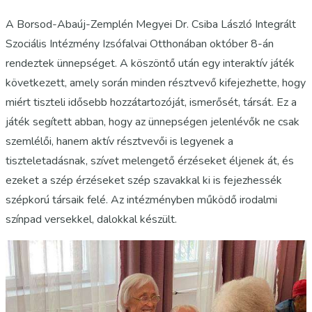
A Borsod-Abaúj-Zemplén Megyei Dr. Csiba László Integrált
Szociális Intézmény Izsófalvai Otthonában október 8-án
rendeztek ünnepséget. A köszöntő után egy interaktív játék
következett, amely során minden résztvevő kifejezhette, hogy
miért tiszteli idősebb hozzátartozóját, ismerősét, társát. Ez a
játék segített abban, hogy az ünnepségen jelenlévők ne csak
szemlélői, hanem aktív résztvevői is legyenek a
tiszteletadásnak, szívet melengető érzéseket éljenek át, és
ezeket a szép érzéseket szép szavakkal ki is fejezhessék
szépkorú társaik felé. Az intézményben működő irodalmi
színpad versekkel, dalokkal készült.