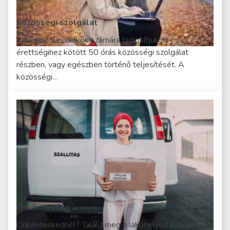
Közösségi szolgálat
Középiskolás diákok számára biztosítjuk az
érettségihez kötött 50 órás közösségi szolgálat
részben, vagy egészben történő teljesítését. A
közösségi…
Önkéntesség
Önkénteskednél? Találd meg a lakóhelyed közelében a