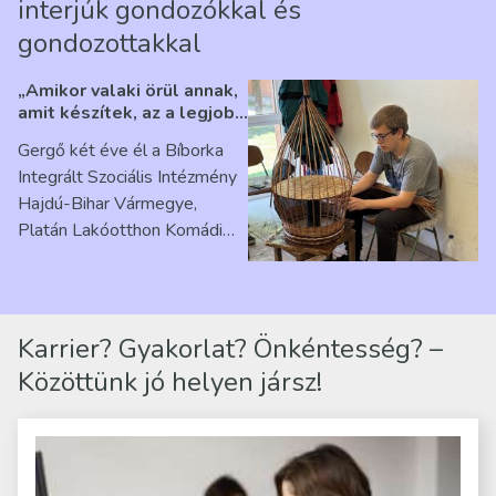
interjúk gondozókkal és
gondozottakkal
„Amikor valaki örül annak,
amit készítek, az a legjobb
érzés” – Beszélgetés
Gergő két éve él a Bíborka
Ribárszky Gergő ellátottal
Integrált Szociális Intézmény
Hajdú-Bihar Vármegye,
Platán Lakóotthon Komádi
telephelyen. Itt a
mindennapjai új értelmet…
Karrier? Gyakorlat? Önkéntesség? –
Közöttünk jó helyen jársz!