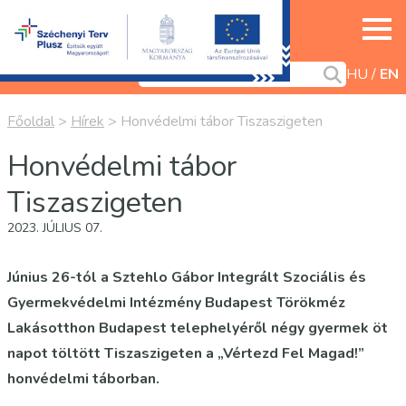
HU
EN
Főoldal
>
Hírek
>
Honvédelmi tábor Tiszaszigeten
Honvédelmi tábor
Tiszaszigeten
2023. JÚLIUS 07.
Június 26-tól a Sztehlo Gábor Integrált Szociális és
Gyermekvédelmi Intézmény Budapest Törökméz
Lakásotthon Budapest telephelyéről négy gyermek öt
napot töltött Tiszaszigeten a „Vértezd Fel Magad!”
honvédelmi táborban.