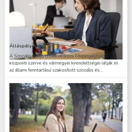
Álláspályázatok
A Szociális és Gyermekvédelmi Főigazgatóság
központi szerve és vármegyei kirendeltségei látják el
az állami fenntartású szakosított szociális és…