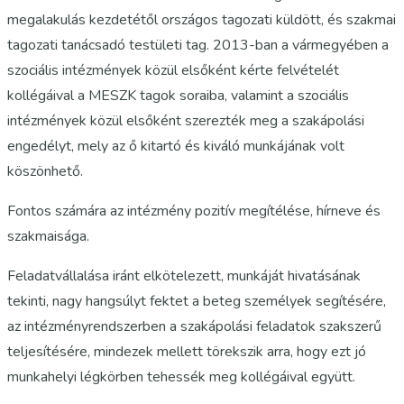
megalakulás kezdetétől országos tagozati küldött, és szakmai
tagozati tanácsadó testületi tag. 2013-ban a vármegyében a
szociális intézmények közül elsőként kérte felvételét
kollégáival a MESZK tagok soraiba, valamint a szociális
intézmények közül elsőként szerezték meg a szakápolási
engedélyt, mely az ő kitartó és kiváló munkájának volt
köszönhető.
Fontos számára az intézmény pozitív megítélése, hírneve és
szakmaisága.
Feladatvállalása iránt elkötelezett, munkáját hivatásának
tekinti, nagy hangsúlyt fektet a beteg személyek segítésére,
az intézményrendszerben a szakápolási feladatok szakszerű
teljesítésére, mindezek mellett törekszik arra, hogy ezt jó
munkahelyi légkörben tehessék meg kollégáival együtt.