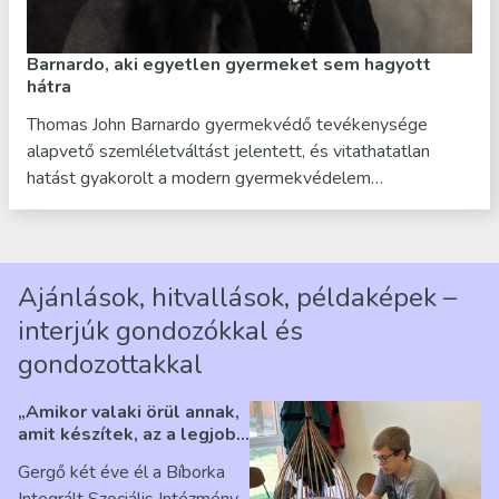
Barnardo, aki egyetlen gyermeket sem hagyott
hátra
Thomas John Barnardo gyermekvédő tevékenysége
alapvető szemléletváltást jelentett, és vitathatatlan
hatást gyakorolt a modern gyermekvédelem…
Ajánlások, hitvallások, példaképek –
interjúk gondozókkal és
gondozottakkal
„Amikor valaki örül annak,
amit készítek, az a legjobb
érzés” – Beszélgetés
Gergő két éve él a Bíborka
Ribárszky Gergő ellátottal
Integrált Szociális Intézmény