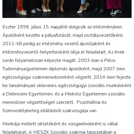
Eszter 1998. július 15. napjától dolgozik az intézményben.
Ápolóként kezdte a pályafutását, majd osztályvezetőként,
2011-től pedig az intézmény vezető ápolójaként és
intézményvezető-helyettesként látja el feladatait. Az évek
során folyamatosan képezte magát. 2003-ban a Pécsi
Tudományegyetemen diplomás ápolóként, majd 2007-ben
egészségügyi szakmenedzserként végzett. 2014-ben fejezte
be tanulmányait okleveles egészségügyi szociális munkásként
a Debreceni Egyetemen, és a Miskolci Egyetemen szociális
menedzser végzettséget szerzett. Pszichiátriai és
Szenvedélybeteg ellátásból szakvizsgája van.
Munkája mellett oktatóként és vizsgaelnökként is vállal
feladatokat. A MESZK Szociális szakmai tagozatában a