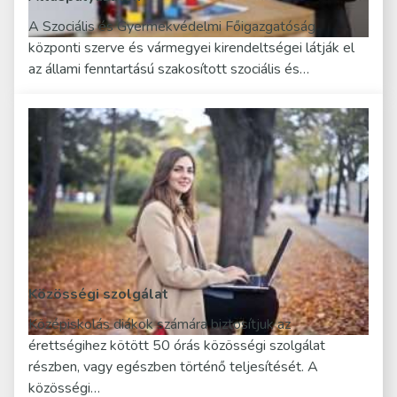
A Szociális és Gyermekvédelmi Főigazgatóság
központi szerve és vármegyei kirendeltségei látják el
az állami fenntartású szakosított szociális és…
Közösségi szolgálat
Középiskolás diákok számára biztosítjuk az
érettségihez kötött 50 órás közösségi szolgálat
részben, vagy egészben történő teljesítését. A
közösségi…