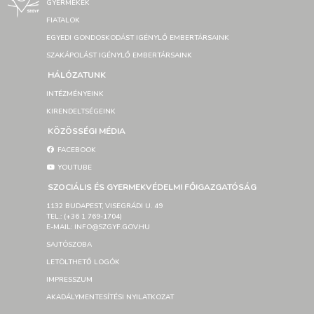
GYERMEKEK
FIATALOK
EGYEDI GONDOSKODÁST IGÉNYLŐ EMBERTÁRSAINK
SZAKÁPOLÁST IGÉNYLŐ EMBERTÁRSAINK
HÁLÓZATUNK
INTÉZMÉNYEINK
KIRENDELTSÉGEINK
KÖZÖSSÉGI MÉDIA
FACEBOOK
YOUTUBE
SZOCIÁLIS ÉS GYERMEKVÉDELMI FŐIGAZGATÓSÁG
1132 BUDAPEST, VISEGRÁDI U. 49
TEL.: (+36 1 769-1704)
E-MAIL: INFO@SZGYF.GOV.HU
SAJTÓSZOBA
LETÖLTHETŐ LOGÓK
IMPRESSZUM
AKADÁLYMENTESÍTÉSI NYILATKOZAT