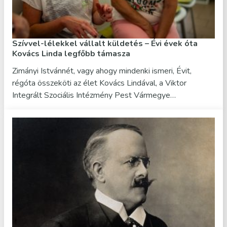
Szívvel-lélekkel vállalt küldetés – Évi évek óta
Kovács Linda legfőbb támasza
Zimányi Istvánnét, vagy ahogy mindenki ismeri, Évit,
régóta összeköti az élet Kovács Lindával, a Viktor
Integrált Szociális Intézmény Pest Vármegye…