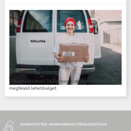
Önkéntesség
Önkénteskednél? Találd meg a lakóhelyed közelében a
megfelelő lehetőséget.
GONDOZOTTAK, MUNKATÁRSAK FŐIGAZGATÓSÁG