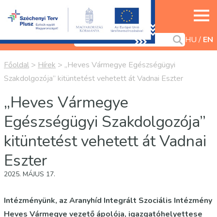
HU
EN
Főoldal
>
Hírek
>
„Heves Vármegye Egészségügyi
Szakdolgozója” kitüntetést vehetett át Vadnai Eszter
„Heves Vármegye
Egészségügyi Szakdolgozója”
kitüntetést vehetett át Vadnai
Eszter
2025. MÁJUS 17.
Intézményünk, az Aranyhíd Integrált Szociális Intézmény
Heves Vármegye vezető ápolója, igazgatóhelyettese