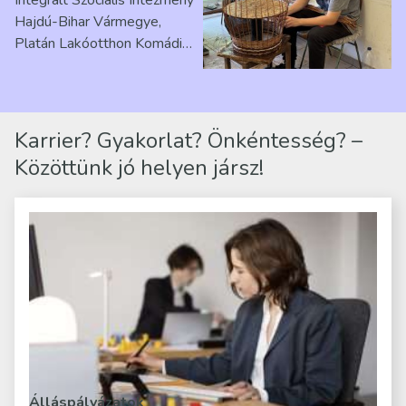
Hajdú-Bihar Vármegye,
Platán Lakóotthon Komádi
telephelyen. Itt a
mindennapjai új értelmet…
Karrier? Gyakorlat? Önkéntesség? –
Közöttünk jó helyen jársz!
Álláspályázatok