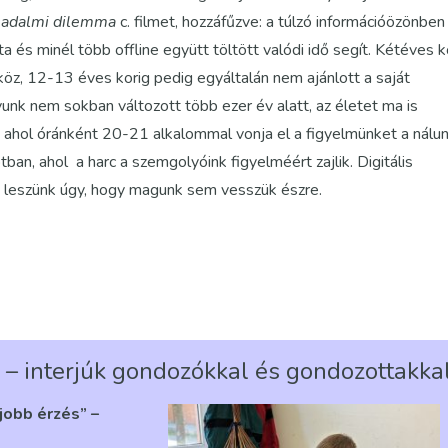
sadalmi dilemma
c. filmet, hozzáfűzve: a túlzó információözönben
ata és minél több offline együtt töltött valódi idő segít. Kétéves k
öz, 12-13 éves korig pedig egyáltalán nem ajánlott a saját
unk nem sokban változott több ezer év alatt, az életet ma is
 ahol óránként 20-21 alkalommal vonja el a figyelmünket a nálu
tban, ahol a harc a szemgolyóink figyelméért zajlik. Digitális
ak leszünk úgy, hogy magunk sem vesszük észre.
 – interjúk gondozókkal és gondozottakka
gjobb érzés” –