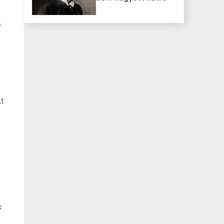
l
lt
k