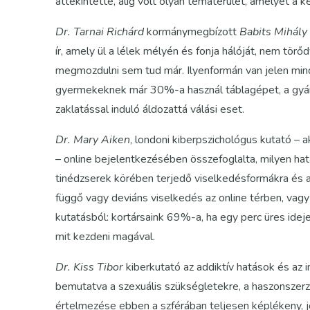
áttekintette, alig volt olyan tématerület, amelyet a k
Dr. Tarnai Richárd
kormánymegbízott
Babits Mihály
ír, amely ül a lélek mélyén és fonja hálóját, nem tör
megmozdulni sem tud már. Ilyenformán van jelen minde
gyermekeknek már 30%-a használ táblagépet, a gyámü
zaklatással induló áldozattá válási eset.
Dr. Mary Aiken
, londoni kiberpszichológus kutató – 
– online bejelentkezésében összefoglalta, milyen hatá
tinédzserek körében terjedő viselkedésformákra és a
függő vagy deviáns viselkedés az online térben, vag
kutatásból: kortársaink 69%-a, ha egy perc üres ide
mit kezdeni magával.
Dr. Kiss Tibor
kiberkutató az addiktív hatások és az 
bemutatva a szexuális szükségletekre, a haszonszer
értelmezése ebben a szférában teljesen képlékeny, jó