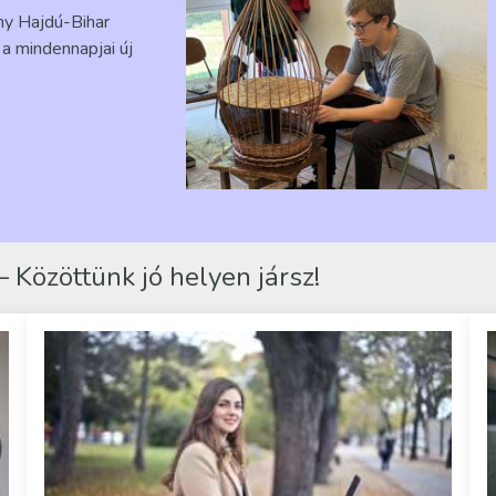
ény Hajdú-Bihar
a mindennapjai új
 Közöttünk jó helyen jársz!