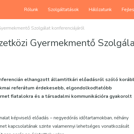
Rólunk
Szolgáltatások
Hálózatunk
Fejle
yermekmentő Szolgálat konferenciájáról
zetközi Gyermekmentő Szolgála
erencián elhangzott államtitkári előadásról szóló koráb
akmai referátum érdekesebb, elgondolkodtatóbb
rnet fiatalokra és a társadalmi kommunikációra gyakorolt
nalat képviselő előadás – negyedórás időtartamokban, néhány
ernet kapcsolatának szinte valamennyi lehetséges vonatkozását