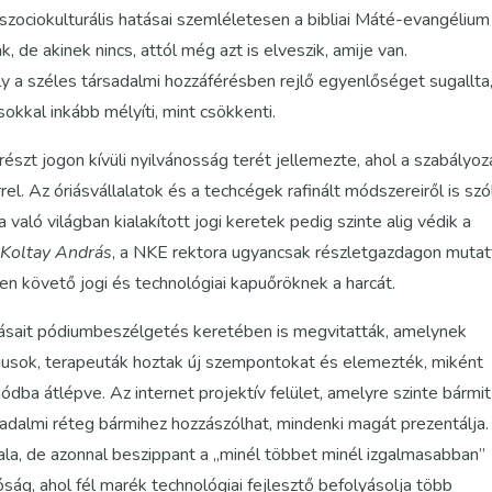
szociokulturális hatásai szemléletesen a bibliai Máté-evangélium
 de akinek nincs, attól még azt is elveszik, amije van.
y a széles társadalmi hozzáférésben rejlő egyenlőséget sugallta
okkal inkább mélyíti, mint csökkenti.
részt jogon kívüli nyilvánosság terét jellemezte, ahol a szabályoz
l. Az óriásvállalatok és a techcégek rafinált módszereiről is szól
 való világban kialakított jogi keretek pedig szinte alig védik a
 Koltay András
, a NKE rektora ugyancsak részletgazdagon mutat
zen követő jogi és technológiai kapuőröknek a harcát.
tásait pódiumbeszélgetés keretében is megvitatták, amelynek
usok, terapeuták hoztak új szempontokat és elemezték, miként
dba átlépve. Az internet projektív felület, amelyre szinte bármit
rsadalmi réteg bármihez hozzászólhat, mindenki magát prezentálja.
la, de azonnal beszippant a „minél többet minél izgalmasabban”
ság, ahol fél marék technológiai fejlesztő befolyásolja több