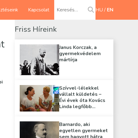
sztéseink
Kapcsolat
HU
EN
Friss Híreink
t
Janus Korczak, a
gyermekvédelem
mártírja
bi
Szívvel-lélekkel
vállalt küldetés –
Évi évek óta Kovács
Linda legfőbb
támasza
Barnardo, aki
egyetlen gyermeket
sem hagyott hátra