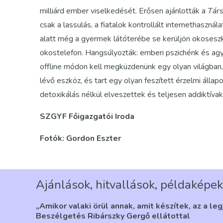
milliárd ember viselkedését. Erősen ajánlották a
Tár
csak a lassulás, a fiatalok kontrollált internethasznál
alatt még a gyermek látóterébe se kerüljön okoseszk
okostelefon. Hangsúlyozták: emberi pszichénk és agy
offline módon kell megküzdenünk egy olyan világban,
lévő eszköz, és tart egy olyan feszített érzelmi állapo
detoxikálás nélkül elveszettek és teljesen addiktív
SZGYF Főigazgatói Iroda
Fotók: Gordon Eszter
Ajánlások, hitvallások, példaképek
„Amikor valaki örül annak, amit készítek, az a le
Beszélgetés Ribárszky Gergő ellátottal