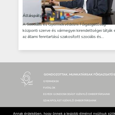
Álláspályázatok
A Szociális és Gyermekvédelmi Főigazgatóság
központi szerve és vármegyei kirendeltségei látják 
az állami fenntartású szakosított szociális és…
GONDOZOTTAK, MUNKATÁRSAK FŐIGAZGATÓ
GYERMEKEK
FIATALOK
EGYEDI GONDOSKODÁST IGÉNYLŐ EMBERTÁRSAINK
SZAKÁPOLÁST IGÉNYLŐ EMBERTÁRSAINK
Annak érdekében, hogy önnek a legjobb élményt nyújtsuk sütik