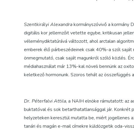
Szentkirályi Alexandra
kormányszóvivő a kormány Dig
digitális kor jellemzőit vetette egybe, kritikusan je
véleménydiktatúrává változott, ahol arctalan algorit
emberek élő párbeszédeinek csak 40%-a szól saját 
önmegmutató, csak saját magunkról szóló közlés. Ér
médiahasználat már 13%-kal növeli bennünk az oxito
keletkező hormonunk. Szoros tehát az összefüggés az 
Dr. Péterfalvi Attila
, a NAIH elnöke rámutatott: az 
buktatóval és sok betarthatatlansággal jár. Konkrét pé
helyzeteken keresztül mutatta be, miért jogellenes a
tanári és magán e-mail címekre küldözgetik oda-viss