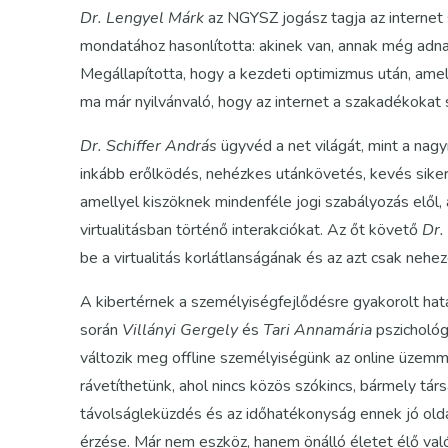
Dr. Lengyel Márk
az NGYSZ jogász tagja az internet 
mondatához hasonlította: akinek van, annak még adnak,
Megállapította, hogy a kezdeti optimizmus után, amel
ma már nyilvánvaló, hogy az internet a szakadékokat s
Dr. Schiffer András
ügyvéd a net világát, mint a nagy
inkább erőlködés, nehézkes utánkövetés, kevés sikerre
amellyel kiszöknek mindenféle jogi szabályozás elől, a
virtualitásban történő interakciókat. Az őt követő
Dr.
be a virtualitás korlátlanságának és az azt csak nehe
A kibertérnek a személyiségfejlődésre gyakorolt ha
során
Villányi Gergely
és
Tari Annamária
pszichológ
változik meg offline személyiségünk az online üzemmó
rávetíthetünk, ahol nincs közös szókincs, bármely tá
távolságleküzdés és az időhatékonyság ennek jó olda
érzése. Már nem eszköz, hanem önálló életet élő való