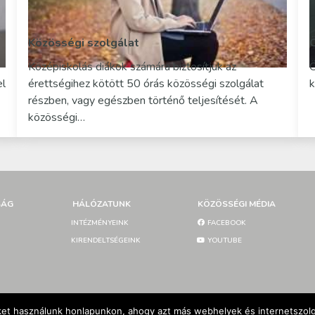
Közösségi szolgálat
Középiskolás diákok számára biztosítjuk az
Ö
el
érettségihez kötött 50 órás közösségi szolgálat
k
részben, vagy egészben történő teljesítését. A
közösségi…
SÁG
HÁLÓZATUNK
KÖZÖSSÉGI MÉDIA
INTÉZMÉNYEINK
FACEBOOK
KIRENDELTSÉGEINK
YOUTUBE
et használunk honlapunkon, ahogy azt más webhelyek és internetszolgá