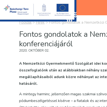
Főoldal
>
Hírek
>
Fontos gondolatok a Nemzetközi G
Fontos gondolatok a Nem
konferenciájáról
2020. OKTÓBER 02.
A Nemzetközi Gyermekmentő Szolgálat idei konf
összefoglalónk után az alábbiakban néhány sz
megállapításaiból adunk közre néhányat az inte
hatásáról.
A mintegy harminc, jellemzően magas szakmai színvo
pódiumbeszélgetéssel kísérve – a fiatalok és az int