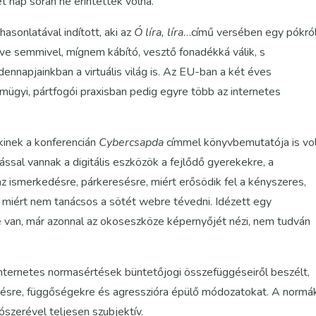
ét nap során ne érintettek volna.
hasonlatával indított, aki az
Ó líra, líra
…című versében egy pókró
ődve semmivel, mígnem kábító, vesztő fonadékká válik, s
nnapjainkban a virtuális világ is. Az EU-ban a két éves
gyi, pártfogói praxisban pedig egyre több az internetes
akinek a konferencián
Cybercsapda
címmel könyvbemutatója is vo
ssal vannak a digitális eszközök a fejlődő gyerekekre, a
z ismerkedésre, párkeresésre, miért erősödik fel a kényszeres,
y miért nem tanácsos a sötét webre tévedni. Idézett egy
je van, már azonnal az okoseszköze képernyőjét nézi, nem tudván
internetes normasértések büntetőjogi összefüggéseiről beszélt,
zésre, függőségekre és agresszióra épülő módozatokat. A normá
szerével teljesen szubjektív.