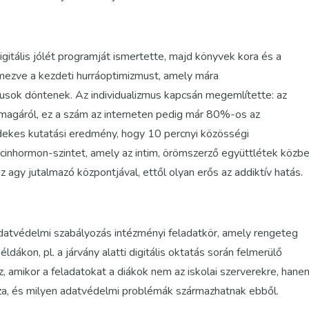
itális jólét programját ismertette, majd könyvek kora és a
llemezve a kezdeti hurráoptimizmust, amely mára
musok döntenek. Az individualizmus kapcsán megemlítette: az
magáról, ez a szám az interneten pedig már 80%-os az
dekes kutatási eredmény, hogy 10 percnyi közösségi
cinhormon-szintet, amely az intim, örömszerző együttlétek közb
agy jutalmazó központjával, ettől olyan erős az addiktív hatás.
adatvédelmi szabályozás intézményi feladatkör, amely rengeteg
ldákon, pl. a járvány alatti digitális oktatás során felmerülő
z, amikor a feladatokat a diákok nem az iskolai szerverekre, hane
za, és milyen adatvédelmi problémák származhatnak ebből.