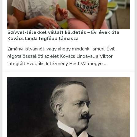
Szívvel-lélekkel vállalt küldetés – Évi évek óta
Kovács Linda legfőbb támasza
Zimányi Istvánnét, vagy ahogy mindenki ismeri, Évit,
régóta összeköti az élet Kovács Lindával, a Viktor
Integrált Szociális Intézmény Pest Vármegye…