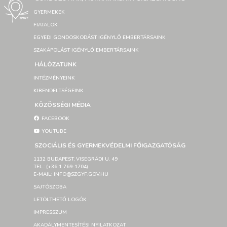
GYERMEKEK
FIATALOK
EGYEDI GONDOSKODÁST IGÉNYLŐ EMBERTÁRSAINK
SZAKÁPOLÁST IGÉNYLŐ EMBERTÁRSAINK
HÁLÓZATUNK
INTÉZMÉNYEINK
KIRENDELTSÉGEINK
KÖZÖSSÉGI MÉDIA
FACEBOOK
YOUTUBE
SZOCIÁLIS ÉS GYERMEKVÉDELMI FŐIGAZGATÓSÁG
1132 BUDAPEST, VISEGRÁDI U. 49
TEL.: (+36 1 769-1704)
E-MAIL: INFO@SZGYF.GOV.HU
SAJTÓSZOBA
LETÖLTHETŐ LOGÓK
IMPRESSZUM
AKADÁLYMENTESÍTÉSI NYILATKOZAT