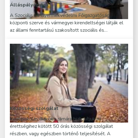
Álláspályázatok
A Szociális és Gyermekvédelmi Főigazgatóság
központi szerve és vármegyei kirendeltségei látják el
az állami fenntartású szakosított szociális és…
Közösségi szolgálat
Középiskolás diákok számára biztosítjuk az
érettségihez kötött 50 órás közösségi szolgálat
részben, vagy egészben történő teljesítését. A