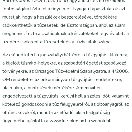
Barta-Vámos László tűzoltó őrnagy
a füst- és hő érzékelők
fontosságára hívta fel a figyelmet. Nyugati tapasztalatok azt
mutatják, hogy a készülékek beszerelésével töredékére
csökkenthetők a tűzesetek, de Észtországban, ahol az állam
megfinanszírozta a családoknak a készülékeket, egy év alatt a
tizedére csökkent a tűzesetek és a tűzhalálok száma.
Az előadó kitért a jogszabályi háttérre, a tűzgyújtási tilalomra,
a kijelölt tűzrakó-helyekre, az szabadtéri égetést szabályozó
törvényekre, az Országos Tűzvédelmi Szabályzatra, a 4/2008.
ÖM rendeletre, az önkormányzati tűzgyújtási rendeletekre,
tilalmakra, a büntetések mértékére. Amennyiben
engedélyezett a tűzgyújtás, kerülni kell a szeles időt, valamint
kötelező gondoskodni a tűz felügyeletéről, az oltóanyagról, az
oltóeszközökről, mondta az előadó, aki a hallgatóság
figyelmébe ajánlotta a www.futsokosan.hu weboldalt.