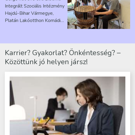
Ribárszky Gergő ellátottal
Integrált Szociális Intézmény
Hajdú-Bihar Vármegye,
Platán Lakóotthon Komádi
telephelyen. Itt a
mindennapjai új értelmet…
Karrier? Gyakorlat? Önkéntesség? –
Közöttünk jó helyen jársz!