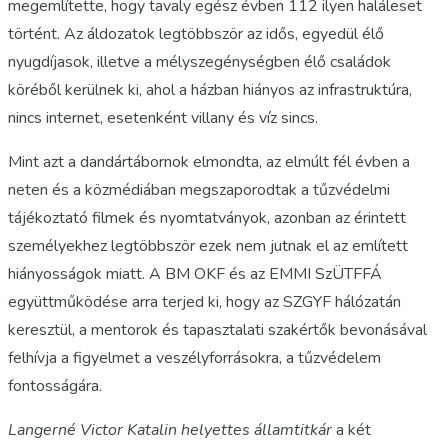
megemlítette, hogy tavaly egész évben 112 ilyen haláleset
történt. Az áldozatok legtöbbször az idős, egyedül élő
nyugdíjasok, illetve a mélyszegénységben élő családok
köréből kerülnek ki, ahol a házban hiányos az infrastruktúra,
nincs internet, esetenként villany és víz sincs.
Mint azt a dandártábornok elmondta, az elmúlt fél évben a
neten és a közmédiában megszaporodtak a tűzvédelmi
tájékoztató filmek és nyomtatványok, azonban az érintett
személyekhez legtöbbször ezek nem jutnak el az említett
hiányosságok miatt. A BM OKF és az EMMI SzÜTFFÁ
együttműködése arra terjed ki, hogy az SZGYF hálózatán
keresztül, a mentorok és tapasztalati szakértők bevonásával
felhívja a figyelmet a veszélyforrásokra, a tűzvédelem
fontosságára.
Langerné Victor Katalin helyettes államtitkár
a két