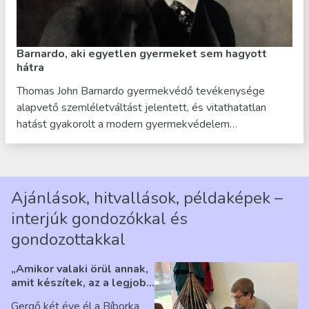
Barnardo, aki egyetlen gyermeket sem hagyott
hátra
Thomas John Barnardo gyermekvédő tevékenysége
alapvető szemléletváltást jelentett, és vitathatatlan
hatást gyakorolt a modern gyermekvédelem…
Ajánlások, hitvallások, példaképek –
interjúk gondozókkal és
gondozottakkal
„Amikor valaki örül annak,
amit készítek, az a legjobb
érzés” – Beszélgetés
Gergő két éve él a Bíborka