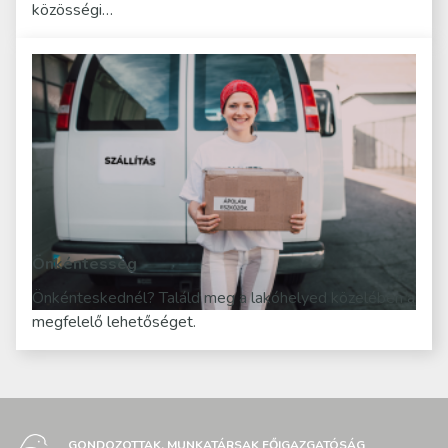
közösségi…
Önkéntesség
Önkénteskednél? Találd meg a lakóhelyed közelében a
megfelelő lehetőséget.
GONDOZOTTAK, MUNKATÁRSAK FŐIGAZGATÓSÁG