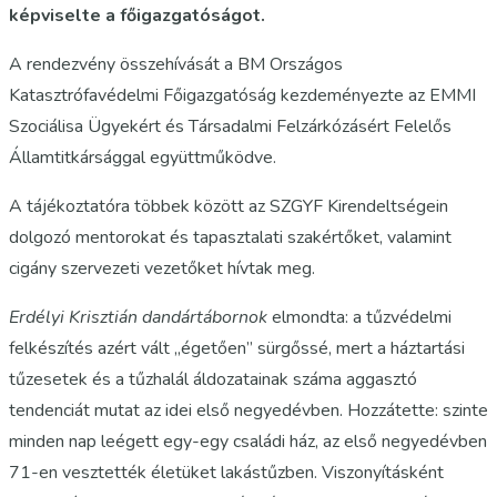
képviselte a főigazgatóságot.
A rendezvény összehívását a BM Országos
Katasztrófavédelmi Főigazgatóság kezdeményezte az EMMI
Szociálisa Ügyekért és Társadalmi Felzárkózásért Felelős
Államtitkársággal együttműködve.
A tájékoztatóra többek között az SZGYF Kirendeltségein
dolgozó mentorokat és tapasztalati szakértőket, valamint
cigány szervezeti vezetőket hívtak meg.
Erdélyi Krisztián dandártábornok
elmondta: a tűzvédelmi
felkészítés azért vált „égetően” sürgőssé, mert a háztartási
tűzesetek és a tűzhalál áldozatainak száma aggasztó
tendenciát mutat az idei első negyedévben. Hozzátette: szinte
minden nap leégett egy-egy családi ház, az első negyedévben
71-en vesztették életüket lakástűzben. Viszonyításként