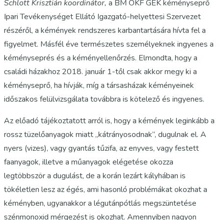
Schlott Krisztián koordinátor,
a BM OKF GEK kéményseprő
Ipari Tevékenységet Ellátó Igazgató-helyettesi Szervezet
részéről, a kémények rendszeres karbantartására hívta fel a
figyelmet. Másfél éve természetes személyeknek ingyenes a
kéményseprés és a kéményellenőrzés. Elmondta, hogy a
családi házakhoz 2018. január 1-től csak akkor megy ki a
kéményseprő, ha hívják, míg a társasházak kéményeinek
időszakos felülvizsgálata továbbra is kötelező és ingyenes.
Az előadó tájékoztatott arról is, hogy a kémények leginkább a
rossz tüzelőanyagok miatt „kátrányosodnak”, dugulnak el. A
nyers (vizes), vagy gyantás tűzifa, az enyves, vagy festett
faanyagok, illetve a műanyagok elégetése okozza
legtöbbször a dugulást, de a korán lezárt kályhában is
tökéletlen lesz az égés, ami hasonló problémákat okozhat a
kéményben, ugyanakkor a légutánpótlás megszüntetése
szénmonoxid mérgezést is okozhat. Amennyiben nagyon