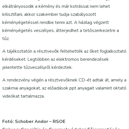
elkátrányosodik a kémény és már kotrással nem lehet
kitisztítani, akkor szakember tudja szabályozott
kéményégetéssel rendbe tenni azt. A házilag végzett
kéményégetés veszélyes, átterjedhet a tetőszerkezetre a
tűz.
A tájékoztatón a résztvevők feltehették az őket foglalkoztató
kérdéseket. Legtöbben az elektromos berendezések
jelentette tűzveszélyről kérdeztek.
A rendezvény végén a résztvevőknek CD-ét adtak át, amely a
szakmai anyagokat, az előadások ppt anyagait valamint oktató
videókat tartalmazza.
Fotó: Schober Andor – RSOE