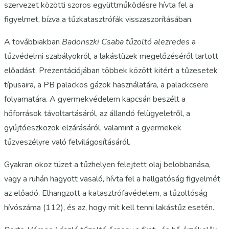
szervezet közötti szoros együttműködésre hívta fel a
figyelmet, bízva a tűzkatasztrófák visszaszorításában.
A továbbiakban
Badonszki Csaba tűzoltó alezredes
a
tűzvédelmi szabályokról, a lakástüzek megelőzéséről tartott
előadást. Prezentációjában többek között kitért a tűzesetek
típusaira, a PB palackos gázok használatára, a palackcsere
folyamatára. A gyermekvédelem kapcsán beszélt a
hőforrások távoltartásáról, az állandó felügyeletről, a
gyújtóeszközök elzárásáról, valamint a gyermekek
tűzveszélyre való felvilágosításáról.
Gyakran okoz tüzet a tűzhelyen felejtett olaj belobbanása,
vagy a ruhán hagyott vasaló, hívta fel a hallgatóság figyelmét
az előadó. Elhangzott a katasztrófavédelem, a tűzoltóság
hívószáma (112), és az, hogy mit kell tenni lakástűz esetén.