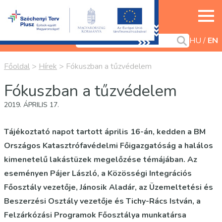
HU
EN
Főoldal
>
Hírek
>
Fókuszban a tűzvédelem
Fókuszban a tűzvédelem
2019. ÁPRILIS 17.
Tájékoztató napot tartott április 16-án, kedden a BM
Országos Katasztrófavédelmi Főigazgatóság a halálos
kimenetelű lakástüzek megelőzése témájában. Az
eseményen Pájer László, a Közösségi Integrációs
Főosztály vezetője, Jánosik Aladár, az Üzemeltetési és
Beszerzési Osztály vezetője és Tichy-Rács István, a
Felzárkózási Programok Főosztálya munkatársa