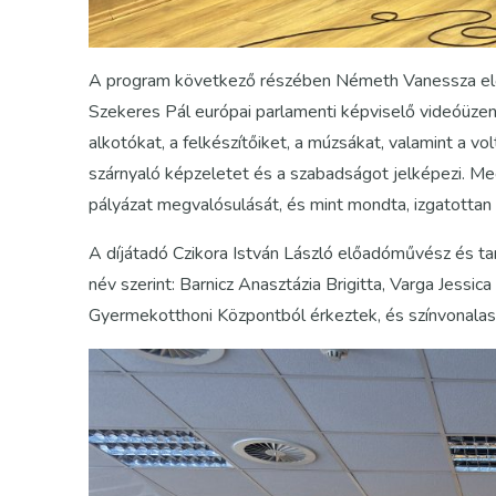
A program következő részében Németh Vanessza előa
Szekeres Pál európai parlamenti képviselő videóüze
alkotókat, a felkészítőiket, a múzsákat, valamint a v
szárnyaló képzeletet és a szabadságot jelképezi. Me
pályázat megvalósulását, és mint mondta, izgatottan 
A díjátadó Czikora István László előadóművész és taní
név szerint: Barnicz Anasztázia Brigitta, Varga Jessi
Gyermekotthoni Központból érkeztek, és színvonalas 