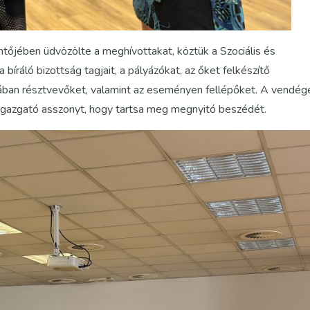
ntőjében üdvözölte a meghívottakat, köztük a Szociális és
íráló bizottság tagjait, a pályázókat, az őket felkészítő
sában résztvevőket, valamint az eseményen fellépőket. A vendég
őigazgató asszonyt, hogy tartsa meg megnyitó beszédét.