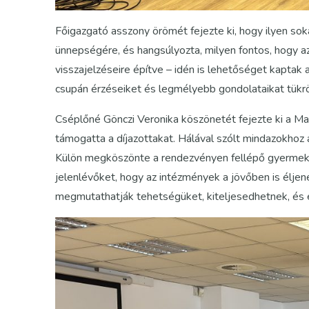
Főigazgató asszony örömét fejezte ki, hogy ilyen sok
ünnepségére, és hangsúlyozta, milyen fontos, hogy az
visszajelzéseire építve – idén is lehetőséget kaptak 
csupán érzéseiket és legmélyebb gondolataikat tükr
Cséplőné Gönczi Veronika köszönetét fejezte ki a M
támogatta a díjazottakat. Hálával szólt mindazokhoz a
Külön megköszönte a rendezvényen fellépő gyermekek
jelenlévőket, hogy az intézmények a jövőben is éljene
megmutathatják tehetségüket, kiteljesedhetnek, és 