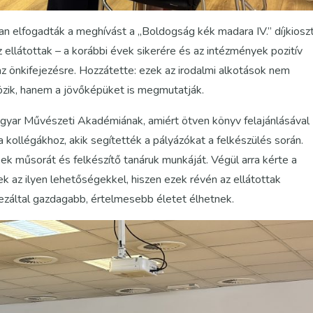
an elfogadták a meghívást a „Boldogság kék madara IV.” díjkiosz
 ellátottak – a korábbi évek sikerére és az intézmények pozitív
az önkifejezésre. Hozzátette: ezek az irodalmi alkotások nem
özik, hanem a jövőképüket is megmutatják.
agyar Művészeti Akadémiának, amiért ötven könyv felajánlásával
 kollégákhoz, akik segítették a pályázókat a felkészülés során.
 műsorát és felkészítő tanáruk munkáját. Végül arra kérte a
k az ilyen lehetőségekkel, hiszen ezek révén az ellátottak
ezáltal gazdagabb, értelmesebb életet élhetnek.