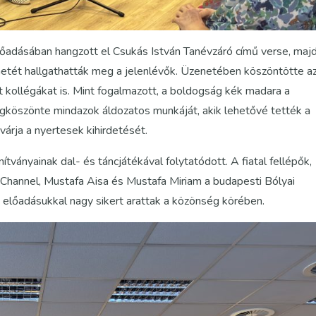
dásában hangzott el Csukás István Tanévzáró című verse, maj
netét hallgathatták meg a jelenlévők. Üzenetében köszöntötte a
olt kollégákat is. Mint fogalmazott, a boldogság kék madara a
gköszönte mindazok áldozatos munkáját, akik lehetővé tették a
várja a nyertesek kihirdetését.
tványainak dal- és táncjátékával folytatódott. A fiatal fellépők,
ca Channel, Mustafa Aisa és Mustafa Miriam a budapesti Bólyai
előadásukkal nagy sikert arattak a közönség körében.