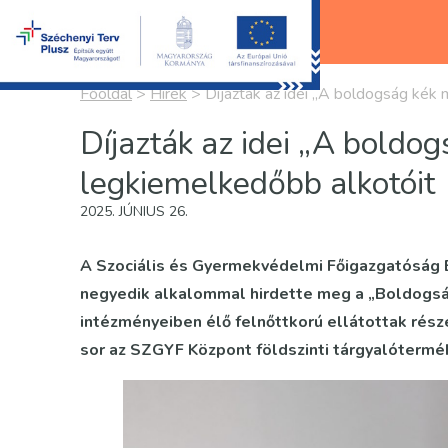
Főoldal
>
Hírek
>
Díjazták az idei „A boldogság kék
Díjazták az idei „A boldo
legkiemelkedőbb alkotóit
2025. JÚNIUS 26.
A Szociális és Gyermekvédelmi Főigazgatóság E
negyedik alkalommal hirdette meg a „Boldogság
intézményeiben élő felnőttkorú ellátottak részé
sor az SZGYF Központ földszinti tárgyalótermé