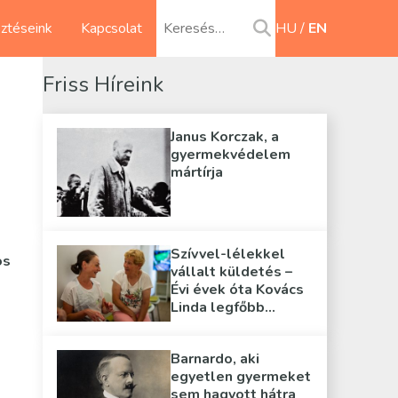
sztéseink
Kapcsolat
HU
EN
Friss Híreink
Janus Korczak, a
gyermekvédelem
mártírja
Szívvel-lélekkel
os
vállalt küldetés –
Évi évek óta Kovács
Linda legfőbb
támasza
Barnardo, aki
egyetlen gyermeket
sem hagyott hátra