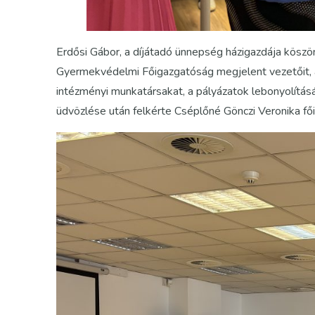
Erdősi Gábor, a díjátadó ünnepség házigazdája köszö
Gyermekvédelmi Főigazgatóság megjelent vezetőit, a b
intézményi munkatársakat, a pályázatok lebonyolítá
üdvözlése után felkérte Cséplőné Gönczi Veronika f