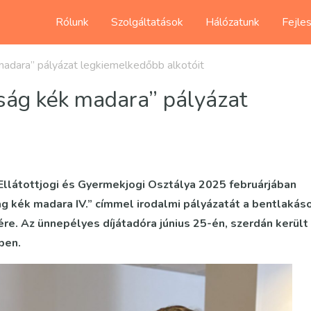
Rólunk
Szolgáltatások
Hálózatunk
Fejle
 madara” pályázat legkiemelkedőbb alkotóit
gság kék madara” pályázat
llátottjogi és Gyermekjogi Osztálya 2025 februárjában
 kék madara IV.” címmel irodalmi pályázatát a bentlakás
re. Az ünnepélyes díjátadóra június 25-én, szerdán került
ben.