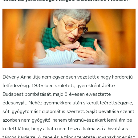
Dévény Anna útja nem egyenesen vezetett a nagy horderejű
felfedezésig. 1935-ben született, gyerekként átélte
Budapest bombázását, majd 9 évesen elvesztette
édesanyját. Nehéz gyermekkora után sikerült leérettségiznie,
sőt, gyógytornász diplomát is szerzett. Saját bevallása szerint
azonban nem gyógyító, hanem táncművész akart lenni, ám be
kellett látnia, hogy alkata nem teszi alkalmassá a hivatásos
táncos karrierre. A zene és a tánc szeretete ugyanakkor egész