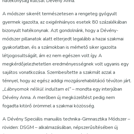
hatékonyság kulcsát Dévény Anna.
A módszer sikerét természetesen a rengeteg gyógyult
gyermek igazolta, az oxigénhiányos esetek 80 százalékában
bizonyult hatékonynak. Azt gondolnánk, hogy a Dévény-
módszer pillanatok alatt elterjedt legalább a hazai szakmai
gyakorlatban, és a számokban is mérhető siker igazolta
létjogosultságát, ám ez nem egészen volt így. A
megkérdőjelezhetetlen eredményességnek volt ugyanis egy
sajátos vonatkozása. Szembesítette a szakmát azzal a
ténnyel, hogy az egész addigi mozgásrehabilitáció tévúton járt.
„Lábnyomok nélkül indultam el”
– mondta egy interjúban
Dévény Anna. A merőben új megközelítést pedig nem
fogadta kitörő örömmel a szakmai közösség.
A Dévény Speciális manuális technika-Gimnasztika Módszer –
röviden: DSGM – alkalmazásában, népszerűsítésében új