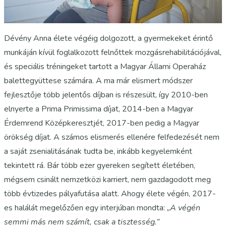
Dévény Anna élete végéig dolgozott, a gyermekeket érintő
munkáján kívül foglalkozott felnőttek mozgásrehabilitációjával,
és speciális tréningeket tartott a Magyar Állami Operaház
balettegyüttese számára. A ma már elismert módszer
fejlesztője több jelentős díjban is részesült, így 2010-ben
elnyerte a Prima Primissima díjat, 2014-ben a Magyar
Érdemrend Középkeresztjét, 2017-ben pedig a Magyar
örökség díjat. A számos elismerés ellenére felfedezését nem
a saját zsenialitásának tudta be, inkább kegyelemként
tekintett rá. Bár több ezer gyereken segített életében,
mégsem csinált nemzetközi karriert, nem gazdagodott meg
több évtizedes pályafutása alatt. Ahogy élete végén, 2017-
es halálát megelőzően egy interjúban mondta:
„A végén
semmi más nem számít, csak a tisztesség.”