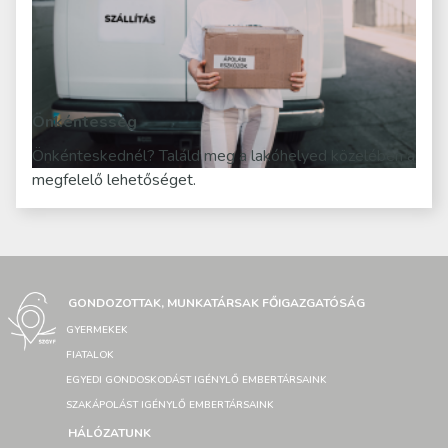
Önkéntesség
Önkénteskednél? Találd meg a lakóhelyed közelében a
megfelelő lehetőséget.
GONDOZOTTAK, MUNKATÁRSAK FŐIGAZGATÓSÁG
GYERMEKEK
FIATALOK
EGYEDI GONDOSKODÁST IGÉNYLŐ EMBERTÁRSAINK
SZAKÁPOLÁST IGÉNYLŐ EMBERTÁRSAINK
HÁLÓZATUNK