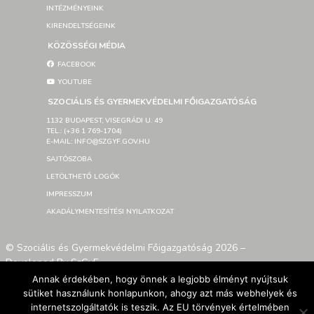
INTÉZMÉNYEINK
KIRENDELTSÉGEINK
KÖZÖSSÉGI MÉDIA
FACEBOOK
YOUTUBE
SZOCIÁLIS ÉS GYERMEKVÉDELMI FŐIGAZGATÓSÁG
1132 BUDAPEST, VISEGRÁDI U. 49
TEL.: (+36 1 769-1704)
E-MAIL: INFO@SZGYF.GOV.HU
SAJTÓSZOBA
LETÖLTHETŐ LOGÓK
IMPRESSZUM
AKADÁLYMENTESÍTÉSI NYILATKOZAT
© Szociális és Gyermekvédelmi Főigazgatóság 2026 –
Developed By SzGyF
Annak érdekében, hogy önnek a legjobb élményt nyújtsuk
sütiket használunk honlapunkon, ahogy azt más webhelyek és
internetszolgáltatók is teszik. Az EU törvények értelmében