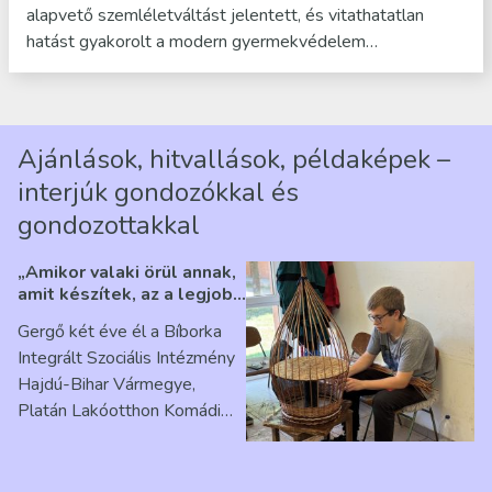
alapvető szemléletváltást jelentett, és vitathatatlan
hatást gyakorolt a modern gyermekvédelem…
Ajánlások, hitvallások, példaképek –
interjúk gondozókkal és
gondozottakkal
„Amikor valaki örül annak,
amit készítek, az a legjobb
érzés” – Beszélgetés
Gergő két éve él a Bíborka
Ribárszky Gergő ellátottal
Integrált Szociális Intézmény
Hajdú-Bihar Vármegye,
Platán Lakóotthon Komádi
telephelyen. Itt a
mindennapjai új értelmet…