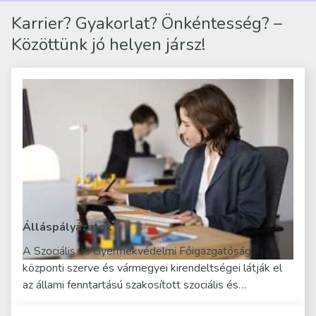
Karrier? Gyakorlat? Önkéntesség? –
Közöttünk jó helyen jársz!
Álláspályázatok
A Szociális és Gyermekvédelmi Főigazgatóság
központi szerve és vármegyei kirendeltségei látják el
az állami fenntartású szakosított szociális és…