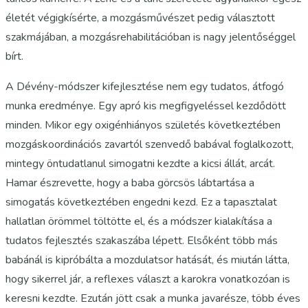
életét végigkísérte, a mozgásművészet pedig választott
szakmájában, a mozgásrehabilitációban is nagy jelentőséggel
bírt.
A Dévény-módszer kifejlesztése nem egy tudatos, átfogó
munka eredménye. Egy apró kis megfigyeléssel kezdődött
minden. Mikor egy oxigénhiányos születés következtében
mozgáskoordinációs zavartól szenvedő babával foglalkozott,
mintegy öntudatlanul simogatni kezdte a kicsi állát, arcát.
Hamar észrevette, hogy a baba görcsös lábtartása a
simogatás következtében engedni kezd. Ez a tapasztalat
hallatlan örömmel töltötte el, és a módszer kialakítása a
tudatos fejlesztés szakaszába lépett. Elsőként több más
babánál is kipróbálta a mozdulatsor hatását, és miután látta,
hogy sikerrel jár, a reflexes választ a karokra vonatkozóan is
keresni kezdte. Ezután jött csak a munka javarésze, több éves