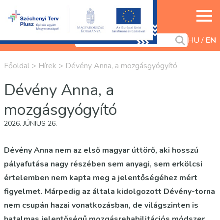
HU
EN
Főoldal
>
Hírek
>
Dévény Anna, a mozgásgyógyító
Dévény Anna, a
mozgásgyógyító
2026. JÚNIUS 26.
Dévény Anna nem az első magyar úttörő, aki hosszú
pályafutása nagy részében sem anyagi, sem erkölcsi
értelemben nem kapta meg a jelentőségéhez mért
figyelmet. Márpedig az általa kidolgozott Dévény-torna
nem csupán hazai vonatkozásban, de világszinten is
hatalmas jelentőségű mozgásrehabilitációs módszer.