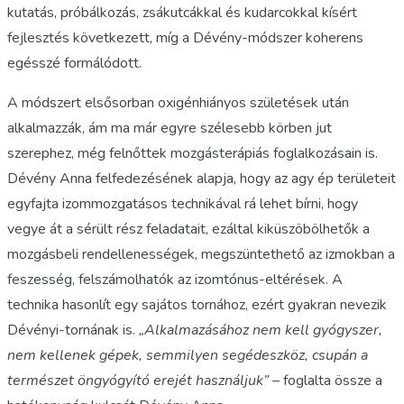
kutatás, próbálkozás, zsákutcákkal és kudarcokkal kísért
fejlesztés következett, míg a Dévény-módszer koherens
egésszé formálódott.
A módszert elsősorban oxigénhiányos születések után
alkalmazzák, ám ma már egyre szélesebb körben jut
szerephez, még felnőttek mozgásterápiás foglalkozásain is.
Dévény Anna felfedezésének alapja, hogy az agy ép területeit
egyfajta izommozgatásos technikával rá lehet bírni, hogy
vegye át a sérült rész feladatait, ezáltal kiküszöbölhetők a
mozgásbeli rendellenességek, megszüntethető az izmokban a
feszesség, felszámolhatók az izomtónus-eltérések. A
technika hasonlít egy sajátos tornához, ezért gyakran nevezik
Dévényi-tornának is.
„Alkalmazásához nem kell gyógyszer,
nem kellenek gépek, semmilyen segédeszköz, csupán a
természet öngyógyító erejét használjuk”
– foglalta össze a