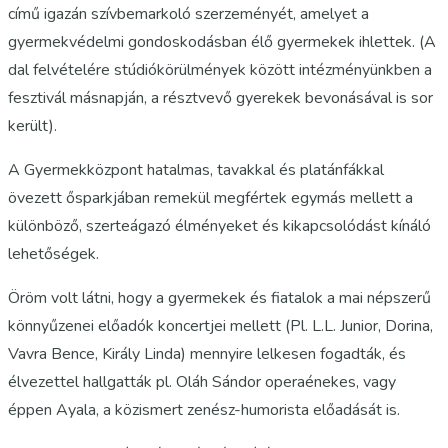
című igazán szívbemarkoló szerzeményét, amelyet a
gyermekvédelmi gondoskodásban élő gyermekek ihlettek. (A
dal felvételére stúdiókörülmények között intézményünkben a
fesztivál másnapján, a résztvevő gyerekek bevonásával is sor
került).
A Gyermekközpont hatalmas, tavakkal és platánfákkal
övezett ősparkjában remekül megfértek egymás mellett a
különböző, szerteágazó élményeket és kikapcsolódást kínáló
lehetőségek.
Öröm volt látni, hogy a gyermekek és fiatalok a mai népszerű
könnyűzenei előadók koncertjei mellett (Pl. L.L. Junior, Dorina,
Vavra Bence, Király Linda) mennyire lelkesen fogadták, és
élvezettel hallgatták pl. Oláh Sándor operaénekes, vagy
éppen Ayala, a közismert zenész-humorista előadását is.