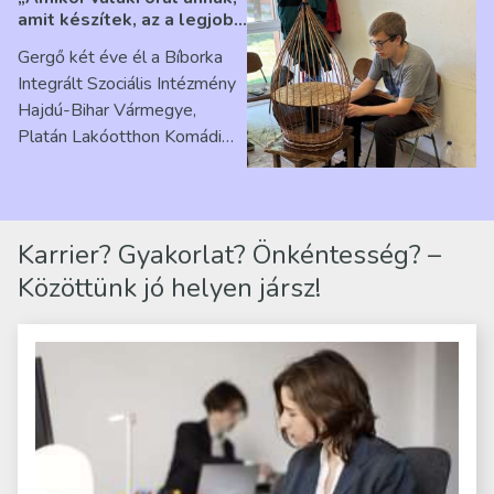
amit készítek, az a legjobb
érzés” – Beszélgetés
Gergő két éve él a Bíborka
Ribárszky Gergő ellátottal
Integrált Szociális Intézmény
Hajdú-Bihar Vármegye,
Platán Lakóotthon Komádi
telephelyen. Itt a
mindennapjai új értelmet…
Karrier? Gyakorlat? Önkéntesség? –
Közöttünk jó helyen jársz!