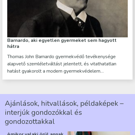
Barnardo, aki egyetlen gyermeket sem hagyott
hátra
Thomas John Barnardo gyermekvédő tevékenysége
alapvető szemléletváltást jelentett, és vitathatatlan
hatást gyakorolt a modern gyermekvédelem…
Ajánlások, hitvallások, példaképek –
interjúk gondozókkal és
gondozottakkal
„Amikor valaki örül annak,