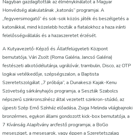
Nagyban gazdagították az élménykínálatot a Magyar
Honvédség alakulatának „katonás” programjai. A
„fegyversimogató” és sok-sok közös játék és beszélgetés a
katonákkal, mind közelebb hozták a fiatalokhoz a haza iránti
felelősségvállalás és a hazaszeretet érzését.
A Kutyavezető-Képző és Állatfelügyeleti Központ
bemutatója, Vári Zsolt (Roma Galéria, Jancsó Galéria)
festészeti alkotódélutánja, ugrálóvár, trambulin, Disco, az OTP
logikai vetélkedője, szépségszalon, a Baptista
Szeretetszolgálat „7 próbája”, a Dunakeszi Kajak-Kenu
Szövetség sárkányhajós programja, a Seszták Szabolcs
népszerű szinkronszínész által vezetett szinkron-stúdió, az
újpesti Szép Ernő Színház előadása, Zsiga Melinda világbajnoki
bronzérmes, egykori állami gondozott kick-box bemutatója, a
7 Kívánság Alapítvány arcfestő programjai, a BoGo
mesesziget, a mesesarok, vagy éppen a Szeretetszalag