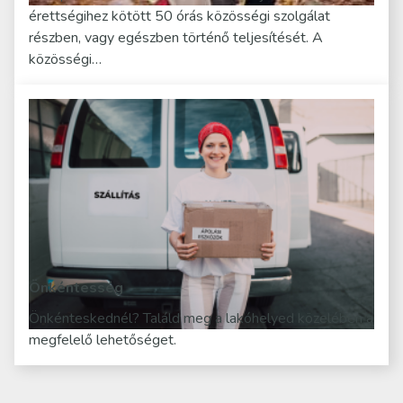
érettségihez kötött 50 órás közösségi szolgálat
részben, vagy egészben történő teljesítését. A
közösségi…
Önkéntesség
Önkénteskednél? Találd meg a lakóhelyed közelében a
megfelelő lehetőséget.