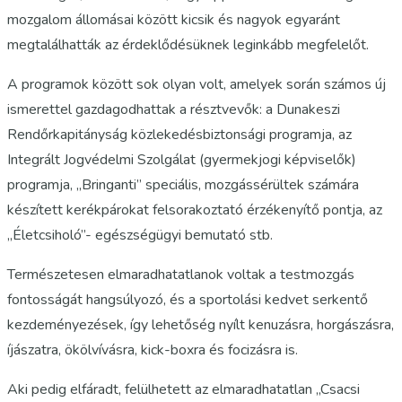
mozgalom állomásai között kicsik és nagyok egyaránt
megtalálhatták az érdeklődésüknek leginkább megfelelőt.
A programok között sok olyan volt, amelyek során számos új
ismerettel gazdagodhattak a résztvevők: a Dunakeszi
Rendőrkapitányság közlekedésbiztonsági programja, az
Integrált Jogvédelmi Szolgálat (gyermekjogi képviselők)
programja, „Bringanti” speciális, mozgássérültek számára
készített kerékpárokat felsorakoztató érzékenyítő pontja, az
„Életcsiholó”- egészségügyi bemutató stb.
Természetesen elmaradhatatlanok voltak a testmozgás
fontosságát hangsúlyozó, és a sportolási kedvet serkentő
kezdeményezések, így lehetőség nyílt kenuzásra, horgászásra,
íjászatra, ökölvívásra, kick-boxra és focizásra is.
Aki pedig elfáradt, felülhetett az elmaradhatatlan „Csacsi