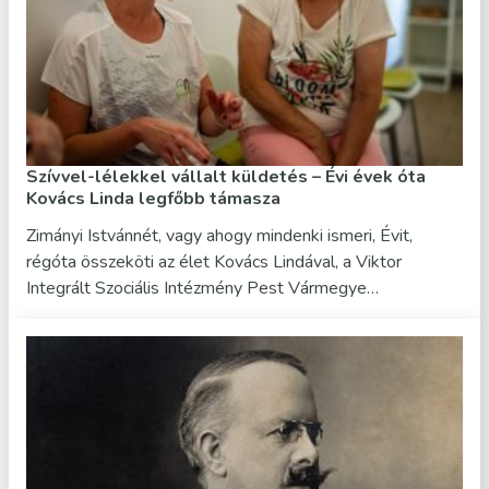
Szívvel-lélekkel vállalt küldetés – Évi évek óta
Kovács Linda legfőbb támasza
Zimányi Istvánnét, vagy ahogy mindenki ismeri, Évit,
régóta összeköti az élet Kovács Lindával, a Viktor
Integrált Szociális Intézmény Pest Vármegye…