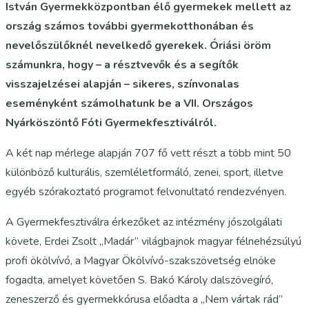
István Gyermekközpontban élő gyermekek mellett az
ország számos további gyermekotthonában és
nevelőszülőknél nevelkedő gyerekek. Óriási öröm
számunkra, hogy – a résztvevők és a segítők
visszajelzései alapján – sikeres, színvonalas
eseményként számolhatunk be a VII. Országos
Nyárköszöntő Fóti Gyermekfesztiválról.
A két nap mérlege alapján 707 fő vett részt a több mint 50
különböző kulturális, szemléletformáló, zenei, sport, illetve
egyéb szórakoztató programot felvonultató rendezvényen.
A Gyermekfesztiválra érkezőket az intézmény jószolgálati
követe, Erdei Zsolt „Madár” világbajnok magyar félnehézsúlyú
profi ökölvívó, a Magyar Ökölvívó-szakszövetség elnöke
fogadta, amelyet követően S. Bakó Károly dalszövegíró,
zeneszerző és gyermekkórusa előadta a „Nem vártak rád”