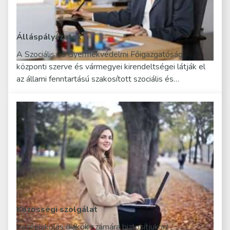
Álláspályázatok
A Szociális és Gyermekvédelmi Főigazgatóság
központi szerve és vármegyei kirendeltségei látják el
az állami fenntartású szakosított szociális és…
Közösségi szolgálat
Középiskolás diákok számára biztosítjuk az