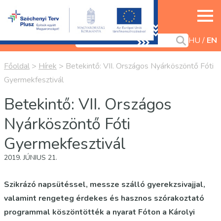
HU
EN
Főoldal
>
Hírek
>
Betekintő: VII. Országos Nyárköszöntő Fóti
Gyermekfesztivál
Betekintő: VII. Országos
Nyárköszöntő Fóti
Gyermekfesztivál
2019. JÚNIUS 21.
Szikrázó napsütéssel, messze szálló gyerekzsivajjal,
valamint rengeteg érdekes és hasznos szórakoztató
programmal köszöntötték a nyarat Fóton a Károlyi