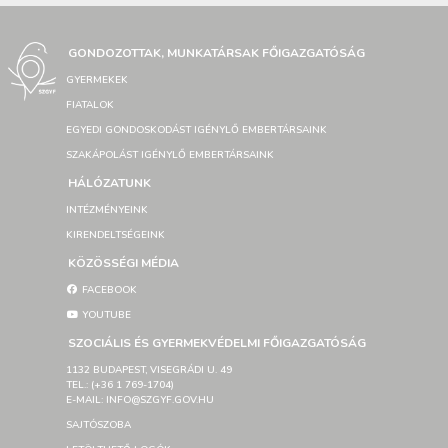
GONDOZOTTAK, MUNKATÁRSAK FŐIGAZGATÓSÁG
GYERMEKEK
FIATALOK
EGYEDI GONDOSKODÁST IGÉNYLŐ EMBERTÁRSAINK
SZAKÁPOLÁST IGÉNYLŐ EMBERTÁRSAINK
HÁLÓZATUNK
INTÉZMÉNYEINK
KIRENDELTSÉGEINK
KÖZÖSSÉGI MÉDIA
FACEBOOK
YOUTUBE
SZOCIÁLIS ÉS GYERMEKVÉDELMI FŐIGAZGATÓSÁG
1132 BUDAPEST, VISEGRÁDI U. 49
TEL.: (+36 1 769-1704)
E-MAIL: INFO@SZGYF.GOV.HU
SAJTÓSZOBA