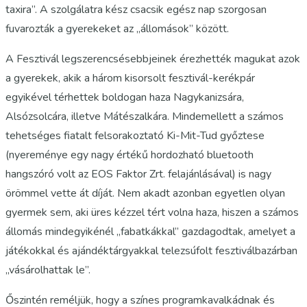
taxira”. A szolgálatra kész csacsik egész nap szorgosan
fuvarozták a gyerekeket az „állomások” között.
A Fesztivál legszerencsésebbjeinek érezhették magukat azok
a gyerekek, akik a három kisorsolt fesztivál-kerékpár
egyikével térhettek boldogan haza Nagykanizsára,
Alsózsolcára, illetve Mátészalkára. Mindemellett a számos
tehetséges fiatalt felsorakoztató Ki-Mit-Tud győztese
(nyereménye egy nagy értékű hordozható bluetooth
hangszóró volt az EOS Faktor Zrt. felajánlásával) is nagy
örömmel vette át díját. Nem akadt azonban egyetlen olyan
gyermek sem, aki üres kézzel tért volna haza, hiszen a számos
állomás mindegyikénél „fabatkákkal” gazdagodtak, amelyet a
játékokkal és ajándéktárgyakkal telezsúfolt fesztiválbazárban
„vásárolhattak le”.
Őszintén reméljük, hogy a színes programkavalkádnak és