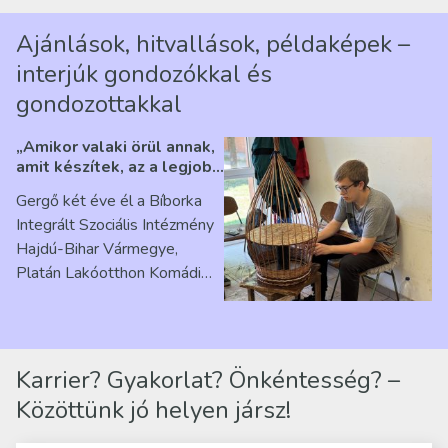
Ajánlások, hitvallások, példaképek –
interjúk gondozókkal és
gondozottakkal
„Amikor valaki örül annak,
amit készítek, az a legjobb
érzés” – Beszélgetés
Gergő két éve él a Bíborka
Ribárszky Gergő ellátottal
Integrált Szociális Intézmény
Hajdú-Bihar Vármegye,
Platán Lakóotthon Komádi
telephelyen. Itt a
mindennapjai új értelmet…
Karrier? Gyakorlat? Önkéntesség? –
Közöttünk jó helyen jársz!