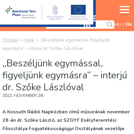
HU
EN
Főoldal
>
Hírek
>
„Beszéljünk egymással, figyeljünk
egymásra” – interjú dr. Szőke Lászlóval
„Beszéljünk egymással,
figyeljünk egymásra” – interjú
dr. Szőke Lászlóval
2022. NOVEMBER 28.
A Kossuth Rádió Napközben című műsorának november
28-án dr. Szőke László, az SZGYF Esélyteremtési
Főosztálya Fogyatékosságügyi Osztályának vezetője