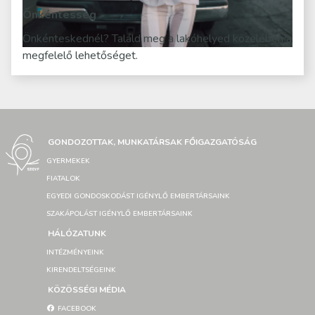
Önkéntesség
Önkénteskednél? Találd meg a lakóhelyed közelében a
megfelelő lehetőséget.
GONDOZOTTAK, MUNKATÁRSAK FŐIGAZGATÓSÁG
GYERMEKEK
FIATALOK
EGYEDI GONDOSKODÁST IGÉNYLŐ EMBERTÁRSAINK
SZAKÁPOLÁST IGÉNYLŐ EMBERTÁRSAINK
HÁLÓZATUNK
INTÉZMÉNYEINK
KIRENDELTSÉGEINK
KÖZÖSSÉGI MÉDIA
FACEBOOK