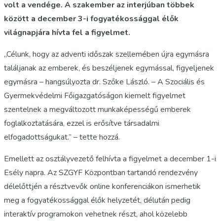
volt a vendége. A szakember az interjúban többek
között a december 3-i fogyatékossággal élők
világnapjára hívta fel a figyelmet.
„Célunk, hogy az adventi időszak szellemében újra egymásra
találjanak az emberek, és beszéljenek egymással, figyeljenek
egymásra – hangsúlyozta dr. Szőke László. – A Szociális és
Gyermekvédelmi Főigazgatóságon kiemelt figyelmet
szentelnek a megváltozott munkaképességű emberek
foglalkoztatására, ezzel is erősítve társadalmi
elfogadottságukat.” – tette hozzá.
Emellett az osztályvezető felhívta a figyelmet a december 1-i
Esély napra. Az SZGYF Központban tartandó rendezvény
délelőttjén a résztvevők online konferenciákon ismerhetik
meg a fogyatékossággal élők helyzetét, délután pedig
interaktív programokon vehetnek részt, ahol közelebb