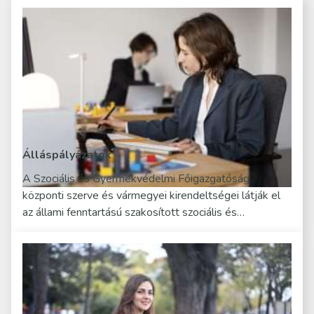
Álláspályázatok
A Szociális és Gyermekvédelmi Főigazgatóság
központi szerve és vármegyei kirendeltségei látják el
az állami fenntartású szakosított szociális és…