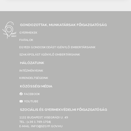
GONDOZOTTAK, MUNKATÁRSAK FŐIGAZGATÓSÁG
GYERMEKEK
FIATALOK
EGYEDI GONDOSKODÁST IGÉNYLŐ EMBERTÁRSAINK
SZAKÁPOLÁST IGÉNYLŐ EMBERTÁRSAINK
HÁLÓZATUNK
INTÉZMÉNYEINK
KIRENDELTSÉGEINK
KÖZÖSSÉGI MÉDIA
FACEBOOK
YOUTUBE
SZOCIÁLIS ÉS GYERMEKVÉDELMI FŐIGAZGATÓSÁG
1132 BUDAPEST, VISEGRÁDI U. 49
TEL.: (+36 1 769-1704)
E-MAIL: INFO@SZGYF.GOV.HU