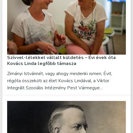
Szívvel-lélekkel vállalt küldetés – Évi évek óta
Kovács Linda legfőbb támasza
Zimányi Istvánnét, vagy ahogy mindenki ismeri, Évit,
régóta összeköti az élet Kovács Lindával, a Viktor
Integrált Szociális Intézmény Pest Vármegye…