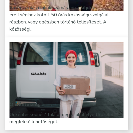
Középiskolás diákok számára biztosítjuk az
érettségihez kötött 50 órás közösségi szolgálat
részben, vagy egészben történő teljesítését. A
közösségi…
Önkéntesség
Önkénteskednél? Találd meg a lakóhelyed közelében a
megfelelő lehetőséget.