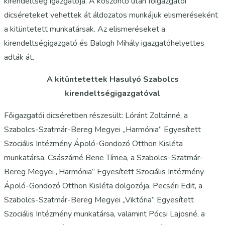
kirendeltség igazgatója. A köszöntő után főigazgatói
dicséreteket vehettek át áldozatos munkájuk elismeréseként
a kitüntetett munkatársak. Az elismeréseket a
kirendeltségigazgató és Balogh Mihály igazgatóhelyettes
adták át.
A kitüntetettek Hasulyó Szabolcs
kirendeltségigazgatóval
Főigazgatói dicséretben részesült: Lóránt Zoltánné, a
Szabolcs-Szatmár-Bereg Megyei „Harmónia” Egyesített
Szociális Intézmény Ápoló-Gondozó Otthon Kisléta
munkatársa, Császárné Bene Tímea, a Szabolcs-Szatmár-
Bereg Megyei „Harmónia” Egyesített Szociális Intézmény
Ápoló-Gondozó Otthon Kisléta dolgozója, Pecséri Edit, a
Szabolcs-Szatmár-Bereg Megyei „Viktória” Egyesített
Szociális Intézmény munkatársa, valamint Pócsi Lajosné, a