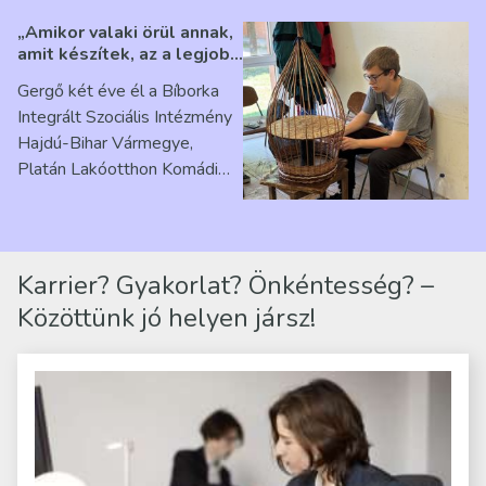
„Amikor valaki örül annak,
amit készítek, az a legjobb
érzés” – Beszélgetés
Gergő két éve él a Bíborka
Ribárszky Gergő ellátottal
Integrált Szociális Intézmény
Hajdú-Bihar Vármegye,
Platán Lakóotthon Komádi
telephelyen. Itt a
mindennapjai új értelmet…
Karrier? Gyakorlat? Önkéntesség? –
Közöttünk jó helyen jársz!