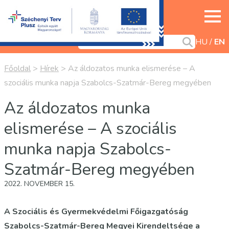
HU
EN
Főoldal
>
Hírek
>
Az áldozatos munka elismerése – A
szociális munka napja Szabolcs-Szatmár-Bereg megyében
Az áldozatos munka
elismerése – A szociális
munka napja Szabolcs-
Szatmár-Bereg megyében
2022. NOVEMBER 15.
A Szociális és Gyermekvédelmi Főigazgatóság
Szabolcs-Szatmár-Bereg Megyei Kirendeltsége a