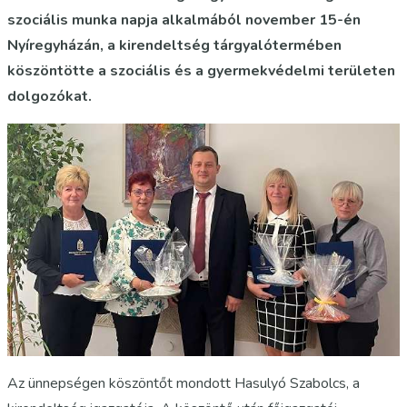
szociális munka napja alkalmából november 15-én
Nyíregyházán, a kirendeltség tárgyalótermében
köszöntötte a szociális és a gyermekvédelmi területen
dolgozókat.
Az ünnepségen köszöntőt mondott Hasulyó Szabolcs, a