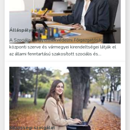
Álláspályázatok
A Szociális és Gyermekvédelmi Főigazgatóság
központi szerve és vármegyei kirendeltségei látják el
az állami fenntartású szakosított szociális és…
Közösségi szolgálat