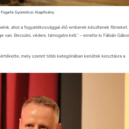
t Fügefa Gyümölcsi Alapítvány
a miénk, ahol a fogyatékossággal élő emberek készítenek filmeket.
van. Becsülni, védeni, támogatni kell.” – emelte ki Fábián Gábor
rtékelte, mely szerint több kategóriában kerültek kiosztásra a