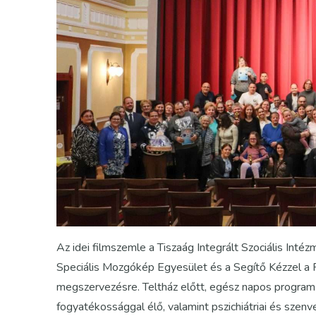
Az idei filmszemle a Tiszaág Integrált Szociális I
Speciális Mozgókép Egyesület és a Segítő Kézzel a
megszervezésre. Teltház előtt, egész napos program 
fogyatékossággal élő, valamint pszichiátriai és szenv