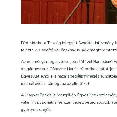
Bíró Mónika, a Tiszaág Integrált Szociális Intézmé
fejezte ki a segítő kollégáknak is, akik megteremtet
Az eseményt megtisztelte jelenlétével Barabásné Fo
polgármestere, Göncziné Harján Veronika ellátottjog
Egyesület elnöke, a hazai speciális filmezés elindít
jelenlétével is támogatja az alkotókat.
A Magyar Speciális Mozgókép Egyesület kezdeményezé
valamint pszichiátriai és szenvedélybeteg alkotók áté
gyakorolt erejét.