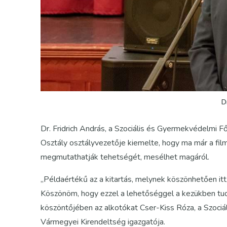
D
Dr. Fridrich András, a Szociális és Gyermekvédelmi 
Osztály osztályvezetője kiemelte, hogy ma már a film
megmutathatják tehetségét, mesélhet magáról.
„Példaértékű az a kitartás, melynek köszönhetően itt,
Köszönöm, hogy ezzel a lehetőséggel a kezükben tud
köszöntőjében az alkotókat Cser-Kiss Róza, a Szoc
Vármegyei Kirendeltség igazgatója.