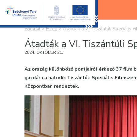
Főoldal
>
Hírek
>
Átadták a VI. Tiszántúli Speciális F
Átadták a VI. Tiszántúli S
2024. OKTÓBER 21.
Az ország különböző pontjairól érkező 37 film 
gazdára a hatodik Tiszántúli Speciális Filmszem
Központban rendeztek.