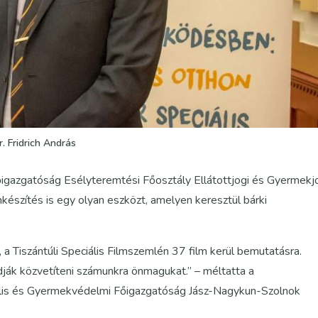
r. Fridrich András
Főigazgatóság Esélyteremtési Főosztály Ellátottjogi és Gyermekj
készítés is egy olyan eszközt, amelyen keresztül bárki
 a Tiszántúli Speciális Filmszemlén 37 film kerül bemutatásra.
ják közvetíteni számunkra önmagukat.” – méltatta a
iális és Gyermekvédelmi Főigazgatóság Jász-Nagykun-Szolnok