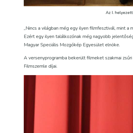
Az I. helyezet
„Nincs a világban még egy ilyen filmfesztivál, mint 
Ezért egy ilyen találkozónak még nagyobb jelentősége 
Magyar Speciális Mozgókép Egyesület elnöke.
A versenyprogramba bekerült filmeket szakmai zsűri é
Filmszemle díjai.