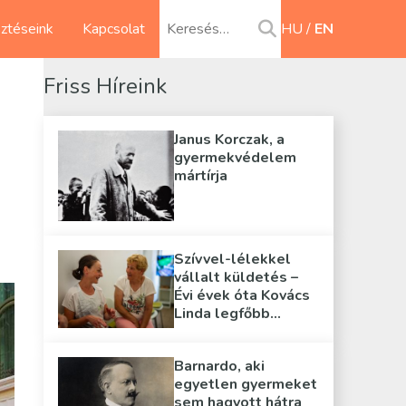
sztéseink
Kapcsolat
HU
EN
Friss Híreink
Janus Korczak, a
gyermekvédelem
mártírja
Szívvel-lélekkel
vállalt küldetés –
Évi évek óta Kovács
Linda legfőbb
támasza
Barnardo, aki
egyetlen gyermeket
sem hagyott hátra