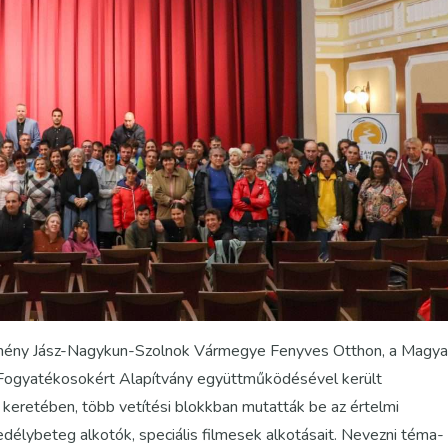
ntézmény Jász-Nagykun-Szolnok Vármegye Fenyves Otthon, a Magya
 Fogyatékosokért Alapítvány együttműködésével került
keretében, több vetítési blokkban mutatták be az értelmi
edélybeteg alkotók, speciális filmesek alkotásait. Nevezni téma-