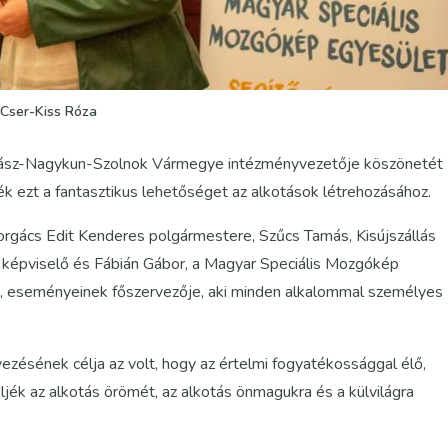
Cser-Kiss Róza
ny Jász-Nagykun-Szolnok Vármegye intézményvezetője köszönetét
ték ezt a fantasztikus lehetőséget az alkotások létrehozásához.
rgács Edit Kenderes polgármestere, Szűcs Tamás, Kisújszállás
i képviselő és Fábián Gábor, a Magyar Speciális Mozgókép
ója, eseményeinek főszervezője, aki minden alkalommal személyes
sének célja az volt, hogy az értelmi fogyatékossággal élő,
ljék az alkotás örömét, az alkotás önmagukra és a külvilágra