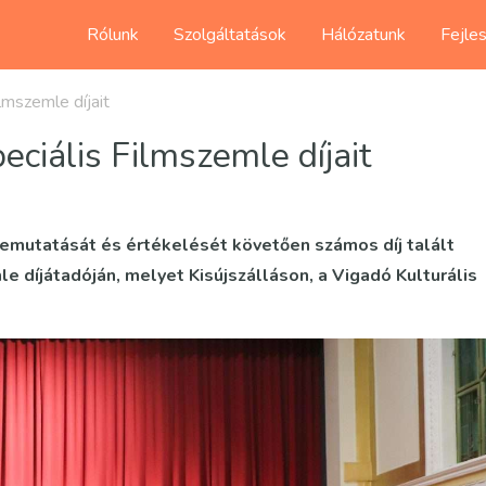
Rólunk
Szolgáltatások
Hálózatunk
Fejle
ilmszemle díjait
peciális Filmszemle díjait
bemutatását és értékelését követően számos díj talált
le díjátadóján, melyet Kisújszálláson, a Vigadó Kulturális