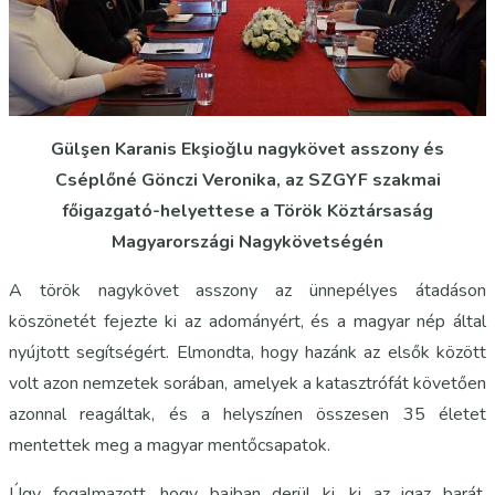
Gülşen Karanis Ekşioğlu nagykövet asszony és
Cséplőné Gönczi Veronika, az SZGYF szakmai
főigazgató-helyettese a Török Köztársaság
Magyarországi Nagykövetségén
A török nagykövet asszony az ünnepélyes átadáson
köszönetét fejezte ki az adományért, és a magyar nép által
nyújtott segítségért. Elmondta, hogy hazánk az elsők között
volt azon nemzetek sorában, amelyek a katasztrófát követően
azonnal reagáltak, és a helyszínen összesen 35 életet
mentettek meg a magyar mentőcsapatok.
Úgy fogalmazott, hogy bajban derül ki, ki az igaz barát.