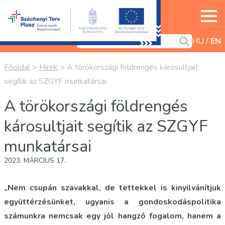
HU
EN
Főoldal
>
Hírek
>
A törökországi földrengés károsultjait
segítik az SZGYF munkatársai
A törökországi földrengés
károsultjait segítik az SZGYF
munkatársai
2023. MÁRCIUS 17.
„Nem csupán szavakkal, de tettekkel is kinyilvánítjuk
együttérzésünket, ugyanis a gondoskodáspolitika
számunkra nemcsak egy jól hangzó fogalom, hanem a