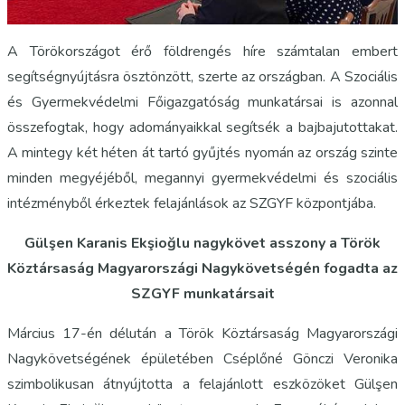
A Törökországot érő földrengés híre számtalan embert
segítségnyújtásra ösztönzött, szerte az országban. A Szociális
és Gyermekvédelmi Főigazgatóság munkatársai is azonnal
összefogtak, hogy adományaikkal segítsék a bajbajutottakat.
A mintegy két héten át tartó gyűjtés nyomán az ország szinte
minden megyéjéből, megannyi gyermekvédelmi és szociális
intézményből érkeztek felajánlások az SZGYF központjába.
Gülşen Karanis Ekşioğlu nagykövet asszony a Török
Köztársaság Magyarországi Nagykövetségén fogadta az
SZGYF munkatársait
Március 17-én délután a Török Köztársaság Magyarországi
Nagykövetségének épületében Cséplőné Gönczi Veronika
szimbolikusan átnyújtotta a felajánlott eszközöket Gülşen