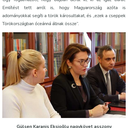
Említést tett arról is, hogy Magyarország azóta is
adományokkal segíti a török károsultakat, és „ezek a cseppek
Törökországban óceánná állnak össze”.
Gülşen Karanis Ekşioğlu nagykövet asszony