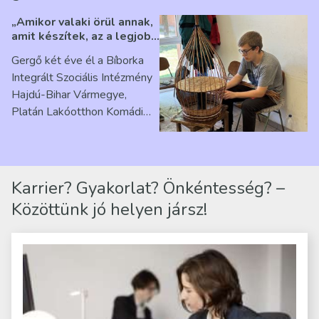
„Amikor valaki örül annak,
amit készítek, az a legjobb
érzés” – Beszélgetés
Gergő két éve él a Bíborka
Ribárszky Gergő ellátottal
Integrált Szociális Intézmény
Hajdú-Bihar Vármegye,
Platán Lakóotthon Komádi
telephelyen. Itt a
mindennapjai új értelmet…
Karrier? Gyakorlat? Önkéntesség? –
Közöttünk jó helyen jársz!