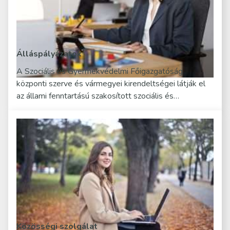
Álláspályázatok
A Szociális és Gyermekvédelmi Főigazgatóság
központi szerve és vármegyei kirendeltségei látják el
az állami fenntartású szakosított szociális és…
Közösségi szolgálat