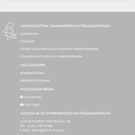
GONDOZOTTAK, MUNKATÁRSAK FŐIGAZGATÓSÁG
GYERMEKEK
FIATALOK
EGYEDI GONDOSKODÁST IGÉNYLŐ EMBERTÁRSAINK
SZAKÁPOLÁST IGÉNYLŐ EMBERTÁRSAINK
HÁLÓZATUNK
INTÉZMÉNYEINK
KIRENDELTSÉGEINK
KÖZÖSSÉGI MÉDIA
FACEBOOK
YOUTUBE
SZOCIÁLIS ÉS GYERMEKVÉDELMI FŐIGAZGATÓSÁG
1132 BUDAPEST, VISEGRÁDI U. 49
TEL.: (+36 1 769-1704)
E-MAIL: INFO@SZGYF.GOV.HU