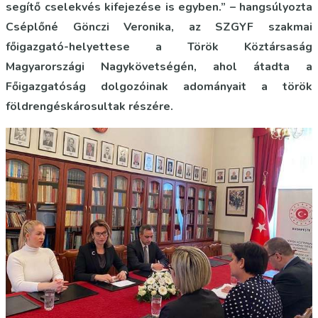
segítő cselekvés kifejezése is egyben.” – hangsúlyozta
Cséplőné Gönczi Veronika, az SZGYF szakmai
főigazgató-helyettese a Török Köztársaság
Magyarországi Nagykövetségén, ahol átadta a
Főigazgatóság dolgozóinak adományait a török
földrengéskárosultak részére.