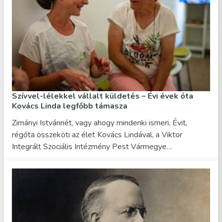
Szívvel-lélekkel vállalt küldetés – Évi évek óta
Kovács Linda legfőbb támasza
Zimányi Istvánnét, vagy ahogy mindenki ismeri, Évit,
régóta összeköti az élet Kovács Lindával, a Viktor
Integrált Szociális Intézmény Pest Vármegye…