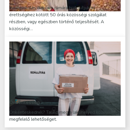
Középiskolás diákok számára biztosítjuk az
érettségihez kötött 50 órás közösségi szolgálat
részben, vagy egészben történő teljesítését. A
közösségi…
Önkéntesség
Önkénteskednél? Találd meg a lakóhelyed közelében a
megfelelő lehetőséget.