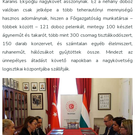
Karanis Ekşioğlu nagykövet asszonynak. Ez a néhány doboz
valóban csak jelképe a több teherautónyi mennyiségű
hasznos adománynak, hiszen a Főigazgatóság munkatársai –
többek között – 121 doboz pelenkát, mintegy 100 készlet
ágyneműt és takarót, több mint 300 csomag tisztálkodószert,
150 darab konzervet, és számtalan egyéb élelmiszert,
ruhaneműt, hálózsákot gyűjtöttek össze. Mindezt az
ünnepélyes átadást követő napokban a nagykövetség
logisztikai központjába szállítják.