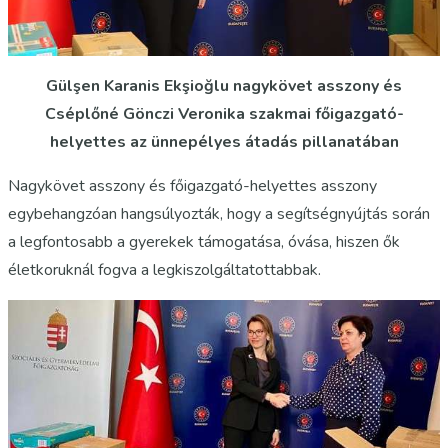
Gülşen Karanis Ekşioğlu nagykövet asszony és
Cséplőné Gönczi Veronika szakmai főigazgató-
helyettes az ünnepélyes átadás pillanatában
Nagykövet asszony és főigazgató-helyettes asszony
egybehangzóan hangsúlyozták, hogy a segítségnyújtás során
a legfontosabb a gyerekek támogatása, óvása, hiszen ők
életkoruknál fogva a legkiszolgáltatottabbak.