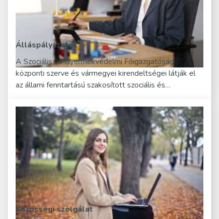
Álláspályázatok
A Szociális és Gyermekvédelmi Főigazgatóság
központi szerve és vármegyei kirendeltségei látják el
az állami fenntartású szakosított szociális és…
Közösségi szolgálat