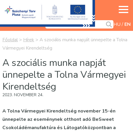
HU
EN
Főoldal
>
Hírek
>
A szociális munka napját ünnepelte a Tolna
Vármegyei Kirendeltség
A szociális munka napját
ünnepelte a Tolna Vármegyei
Kirendeltség
2023. NOVEMBER 24.
A Tolna Vármegyei Kirendeltség november 15-én
ünnepelte az eseménynek otthont adó BeSweet
Csokoládémanufaktúra és Látogatóközpontban a