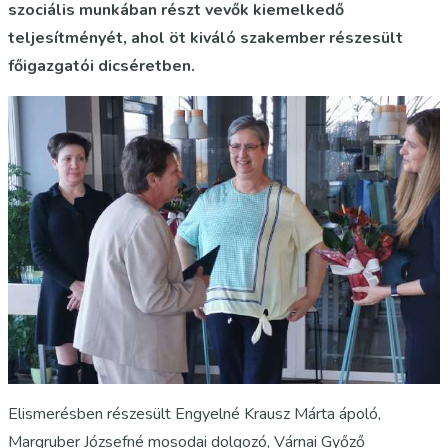
szociális munkában részt vevők kiemelkedő
teljesítményét, ahol öt kiváló szakember részesült
főigazgatói dicséretben.
Elismerésben részesült Engyelné Krausz Márta ápoló,
Margruber Józsefné mosodai dolgozó, Várnai Győző