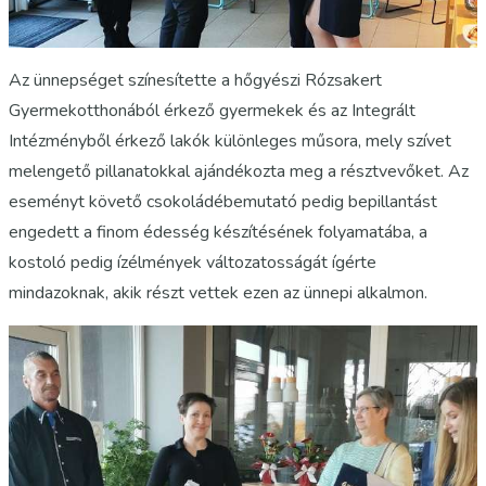
Az ünnepséget színesítette a hőgyészi Rózsakert
Gyermekotthonából érkező gyermekek és az Integrált
Intézményből érkező lakók különleges műsora, mely szívet
melengető pillanatokkal ajándékozta meg a résztvevőket. Az
eseményt követő csokoládébemutató pedig bepillantást
engedett a finom édesség készítésének folyamatába, a
kostoló pedig ízélmények változatosságát ígérte
mindazoknak, akik részt vettek ezen az ünnepi alkalmon.