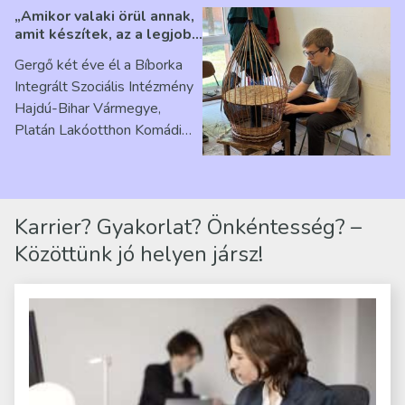
„Amikor valaki örül annak,
amit készítek, az a legjobb
érzés” – Beszélgetés
Gergő két éve él a Bíborka
Ribárszky Gergő ellátottal
Integrált Szociális Intézmény
Hajdú-Bihar Vármegye,
Platán Lakóotthon Komádi
telephelyen. Itt a
mindennapjai új értelmet…
Karrier? Gyakorlat? Önkéntesség? –
Közöttünk jó helyen jársz!