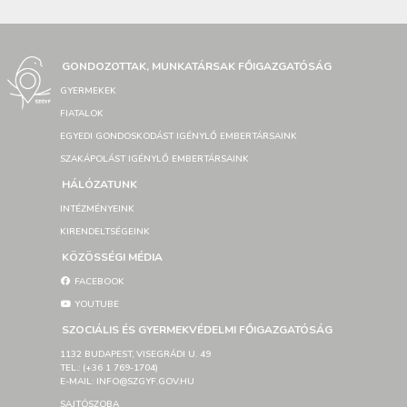
GONDOZOTTAK, MUNKATÁRSAK FŐIGAZGATÓSÁG
GYERMEKEK
FIATALOK
EGYEDI GONDOSKODÁST IGÉNYLŐ EMBERTÁRSAINK
SZAKÁPOLÁST IGÉNYLŐ EMBERTÁRSAINK
HÁLÓZATUNK
INTÉZMÉNYEINK
KIRENDELTSÉGEINK
KÖZÖSSÉGI MÉDIA
FACEBOOK
YOUTUBE
SZOCIÁLIS ÉS GYERMEKVÉDELMI FŐIGAZGATÓSÁG
1132 BUDAPEST, VISEGRÁDI U. 49
TEL.: (+36 1 769-1704)
E-MAIL: INFO@SZGYF.GOV.HU
SAJTÓSZOBA