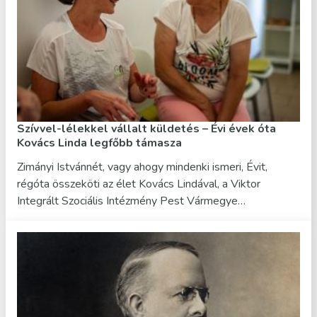
Szívvel-lélekkel vállalt küldetés – Évi évek óta
Kovács Linda legfőbb támasza
Zimányi Istvánnét, vagy ahogy mindenki ismeri, Évit,
régóta összeköti az élet Kovács Lindával, a Viktor
Integrált Szociális Intézmény Pest Vármegye…