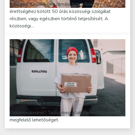
Középiskolás diákok számára biztosítjuk az
érettségihez kötött 50 órás közösségi szolgálat
részben, vagy egészben történő teljesítését. A
közösségi…
Önkéntesség
Önkénteskednél? Találd meg a lakóhelyed közelében a
megfelelő lehetőséget.