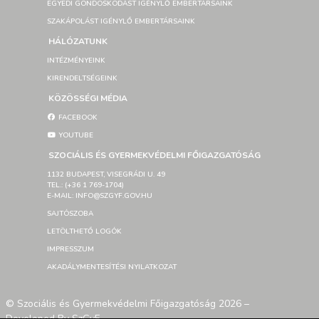
EGYEDI GONDOSKODÁST IGÉNYLŐ EMBERTÁRSAINK
SZAKÁPOLÁST IGÉNYLŐ EMBERTÁRSAINK
HÁLÓZATUNK
INTÉZMÉNYEINK
KIRENDELTSÉGEINK
KÖZÖSSÉGI MÉDIA
FACEBOOK
YOUTUBE
SZOCIÁLIS ÉS GYERMEKVÉDELMI FŐIGAZGATÓSÁG
1132 BUDAPEST, VISEGRÁDI U. 49
TEL.: (+36 1 769-1704)
E-MAIL: INFO@SZGYF.GOV.HU
SAJTÓSZOBA
LETÖLTHETŐ LOGÓK
IMPRESSZUM
AKADÁLYMENTESÍTÉSI NYILATKOZAT
© Szociális és Gyermekvédelmi Főigazgatóság 2026 –
Developed By SzGyF