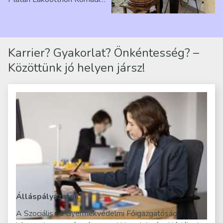
telephelyen. Itt a
mindennapjai új értelmet…
Karrier? Gyakorlat? Önkéntesség? –
Közöttünk jó helyen jársz!
Álláspályázatok
A Szociális és Gyermekvédelmi Főigazgatóság