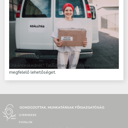
Önkéntesség
Önkénteskednél? Találd meg a lakóhelyed közelében a
megfelelő lehetőséget.
GONDOZOTTAK, MUNKATÁRSAK FŐIGAZGATÓSÁG
GYERMEKEK
FIATALOK