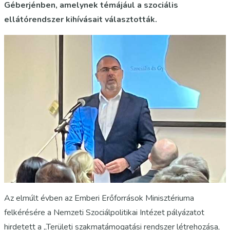
Géberjénben, amelynek témájául a szociális
ellátórendszer kihívásait választották.
Az elmúlt évben az Emberi Erőforrások Minisztériuma
felkérésére a Nemzeti Szociálpolitikai Intézet pályázatot
hirdetett a „Területi szakmatámogatási rendszer létrehozása,