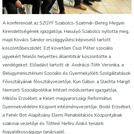
A konferenciát az SZGYF Szabolcs-Szatmár-Bereg Megyei
Kirendeltségének igazgatója, Hasulyó Szabolcs nyitotta meg,
majd Kovács Sándor országgyűlési képviselő tartott
köszöntőbeszédét. Ezt követően Csizi Péter szociális
ügyekért felelős helyettes államtitkár köszöntötte a
vendégeket. Előadást tartott: dr. Andráczi-Tóth Veronika, a
Belügyminisztérium Szociális és Gyermekjóléti Szolgáltatások
Főosztályának főosztályvezetője, Kun Gábor, a Slachta Margit
Nemzeti Szociálpolitikai Intézet módszertani igazgatója,
Miklósi Erzsébet, a Kelet-magyarországi Református
Gyermekvédelmi Központ intézményvezetője, Bodó Erzsébet,
a Fehér Bot Alapítvány Elemi Rehabilitációs Központjának
szakmai vezetője és Tóthné Nefiru Anikó területi
fogyatékosságügyi tanácsadó.