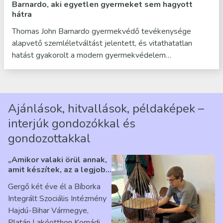
Barnardo, aki egyetlen gyermeket sem hagyott
hátra
Thomas John Barnardo gyermekvédő tevékenysége
alapvető szemléletváltást jelentett, és vitathatatlan
hatást gyakorolt a modern gyermekvédelem…
Ajánlások, hitvallások, példaképek –
interjúk gondozókkal és
gondozottakkal
„Amikor valaki örül annak,
amit készítek, az a legjobb
érzés” – Beszélgetés
Gergő két éve él a Bíborka
Ribárszky Gergő ellátottal
Integrált Szociális Intézmény
Hajdú-Bihar Vármegye,
Platán Lakóotthon Komádi