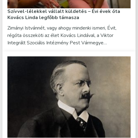
Szívvel-lélekkel vállalt küldetés – Évi évek óta
Kovács Linda legfőbb támasza
Zimányi Istvánnét, vagy ahogy mindenki ismeri, Évit,
régóta összeköti az élet Kovács Lindával, a Viktor
Integrált Szociális Intézmény Pest Vármegye…