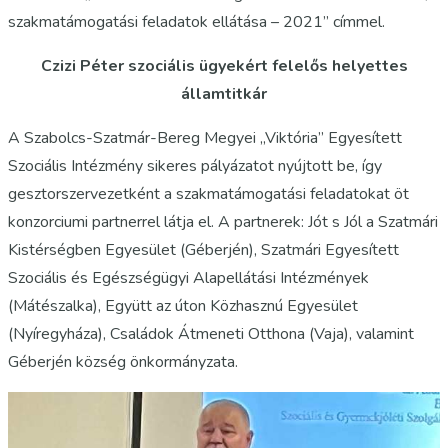
szakmatámogatási feladatok ellátása – 2021” címmel.
Czizi Péter szociális ügyekért felelős helyettes
államtitkár
A Szabolcs-Szatmár-Bereg Megyei „Viktória” Egyesített
Szociális Intézmény sikeres pályázatot nyújtott be, így
gesztorszervezetként a szakmatámogatási feladatokat öt
konzorciumi partnerrel látja el. A partnerek: Jót s Jól a Szatmári
Kistérségben Egyesület (Géberjén), Szatmári Egyesített
Szociális és Egészségügyi Alapellátási Intézmények
(Mátészalka), Együtt az úton Közhasznú Egyesület
(Nyíregyháza), Családok Átmeneti Otthona (Vaja), valamint
Géberjén község önkormányzata.