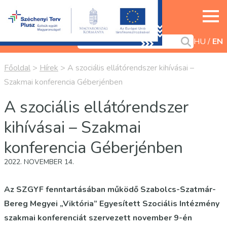
HU
EN
Főoldal
>
Hírek
>
A szociális ellátórendszer kihívásai –
Szakmai konferencia Géberjénben
A szociális ellátórendszer
kihívásai – Szakmai
konferencia Géberjénben
2022. NOVEMBER 14.
Az SZGYF fenntartásában működő Szabolcs-Szatmár-
Bereg Megyei „Viktória” Egyesített Szociális Intézmény
szakmai konferenciát szervezett november 9-én