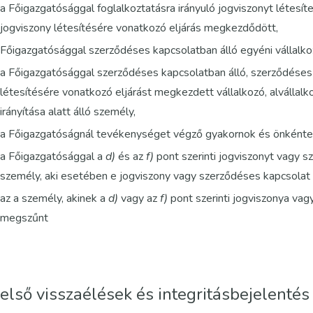
a Főigazgatósággal foglalkoztatásra irányuló jogviszonyt létesít
jogviszony létesítésére vonatkozó eljárás megkezdődött,
Főigazgatósággal szerződéses kapcsolatban álló egyéni vállalko
a Főigazgatósággal szerződéses kapcsolatban álló, szerződéses
létesítésére vonatkozó eljárást megkezdett vállalkozó, alvállalko
irányítása alatt álló személy,
a Főigazgatóságnál tevékenységet végző gyakornok és önkénte
a Főigazgatósággal a
d)
és az
f)
pont szerinti jogviszonyt vagy s
személy, aki esetében e jogviszony vagy szerződéses kapcsolat
az a személy, akinek a
d)
vagy az
f)
pont szerinti jogviszonya va
megszűnt
első visszaélések és integritásbejelenté