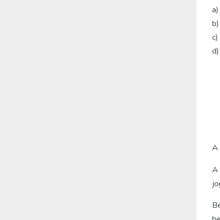
a
b
c
d)
e
ü
Ü
(
hi
A 
A 
jo
Be
be