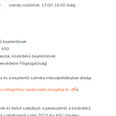
rda-csütörtök: 13:00-16:00 óráig
.
bejelentések
00
kű bejelentések
őigazgatóság)
ja és a bejelentő számára másodpéldányban átadja.
az integritási tanácsadó vizsgálja ki
a
yok és belső szabályzó: a panaszokról, a közérdekű
gő szabályokról szóló 2023 évi XXV. törvény;