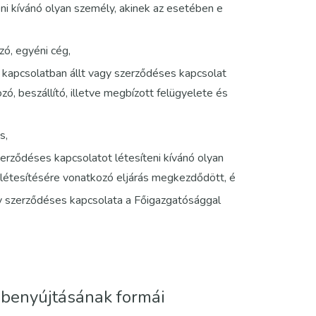
eni kívánó olyan személy, akinek az esetében e
zó, egyéni cég,
 kapcsolatban állt vagy szerződéses kapcsolat
zó, beszállító, illetve megbízott felügyelete és
s,
zerződéses kapcsolatot létesíteni kívánó olyan
 létesítésére vonatkozó eljárás megkezdődött, é
gy szerződéses kapcsolata a Főigazgatósággal
s benyújtásának formái