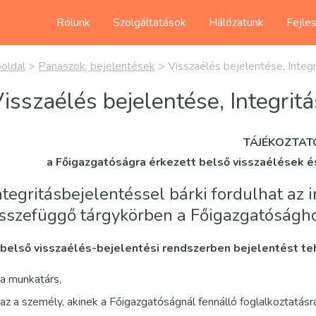
Rólunk
Szolgáltatások
Hálózatunk
Fejle
oldal
>
Panaszok, bejelentések
>
Visszaélés bejelentése, Integ
isszaélés bejelentése, Integrit
TÁJÉKOZTAT
a Főigazgatóságra érkezett belső visszaélések é
ntegritásbejelentéssel bárki fordulhat az 
sszefüggő tárgykörben a Főigazgatóságho
belső visszaélés-bejelentési rendszerben bejelentést te
a munkatárs,
az a személy, akinek a Főigazgatóságnál fennálló foglalkoztatásr