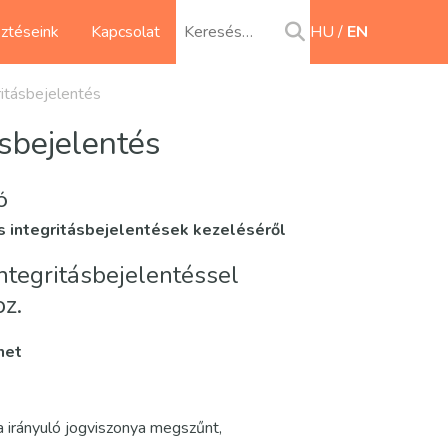
sztéseink
Kapcsolat
HU
EN
ritásbejelentés
ásbejelentés
Ó
s integritásbejelentések kezeléséről
integritásbejelentéssel
z.
het
a irányuló jogviszonya megszűnt,