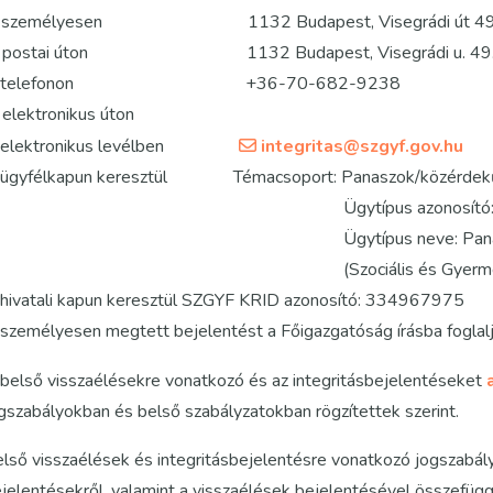
) személyesen 1132 Budapest, Visegrádi út 49. sze
) postai úton 1132 Budapest, Visegrádi u. 49
) telefonon +36-70-682-9238
 elektronikus úton
lektronikus levélben
integritas@szgyf.gov.hu
gyfélkapun keresztül Témacsoport: Panaszok/közérdekű 
Ügytípus azonosító: 9
gytípus neve: Panaszok, közérde
Szociális és Gyermekvédelmi F
vatali kapun keresztül SZGYF KRID azonosító: 334967975
személyesen megtett bejelentést a Főigazgatóság írásba foglal
belső visszaélésekre vonatkozó és az integritásbejelentéseket
gszabályokban és belső szabályzatokban rögzítettek szerint.
lső visszaélések és integritásbejelentésre vonatkozó jogszabál
jelentésekről, valamint a visszaélések bejelentésével összefüg