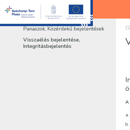
Fő
Panaszok, Közérdekű bejelentések
V
Visszaélés bejelentése,
Integritásbejelentés
I
ö
A