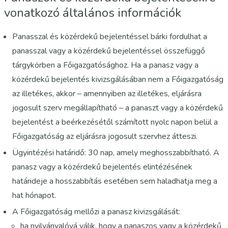
vonatkozó általános információk
Panasszal és közérdekű bejelentéssel bárki fordulhat a
panasszal vagy a közérdekű bejelentéssel összefüggő
tárgykörben a Főigazgatósághoz. Ha a panasz vagy a
közérdekű bejelentés kivizsgálásában nem a Főigazgatóság
az illetékes, akkor – amennyiben az illetékes, eljárásra
jogosult szerv megállapítható – a panaszt vagy a közérdekű
bejelentést a beérkezésétől számított nyolc napon belül a
Főigazgatóság az eljárásra jogosult szervhez átteszi.
Ügyintézési határidő: 30 nap, amely meghosszabbítható. A
panasz vagy a közérdekű bejelentés elintézésének
határideje a hosszabbítás esetében sem haladhatja meg a
hat hónapot.
A Főigazgatóság mellőzi a panasz kivizsgálását:
ha nyilvánvalóvá válik, hogy a panaszos vagy a közérdekű