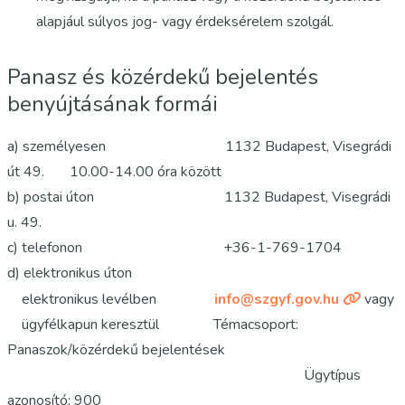
alapjául súlyos jog- vagy érdeksérelem szolgál.
Panasz és közérdekű bejelentés
benyújtásának formái
a) személyesen 1132 Budapest, Visegrádi
út 49. 10.00-14.00 óra között
b) postai úton 1132 Budapest, Visegrádi
u. 49.
c) telefonon +36-1-769-1704
d) elektronikus úton
elektronikus levélben
info@szgyf.gov.hu
vagy
ügyfélkapun keresztül Témacsoport:
Panaszok/közérdekű bejelentések
Ügytípus
azonosító: 900