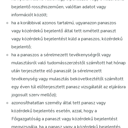
bejelentő rosszhiszeműen, valótlan adatot vagy
információt közölt;
ha a korábbival azonos tartalmú, ugyanazon panaszos
vagy közérdekű bejelentő által tett ismételt panaszt
vagy közérdekű bejelentést küld a panaszos, közérdekű
bejelentő;
ha a panaszos a sérelmezett tevékenységről vagy
mulasztásról való tudomásszerzéstől számított hat hónap
után terjesztette elő panaszát (a sérelmezett
tevékenység vagy mulasztás bekövetkeztétől számított
egy éven túl előterjesztett panasz vizsgálatát az eljárásra
jogosult szerv mellőzi);
azonosíthatatlan személy által tett panasz vagy
közérdekű bejelentés esetén, azzal, hogy a
Főigazgatóság a panaszt vagy közérdekű bejelentést
megvizsgálja, ha a panasz vagy a közérdekű bejelentés