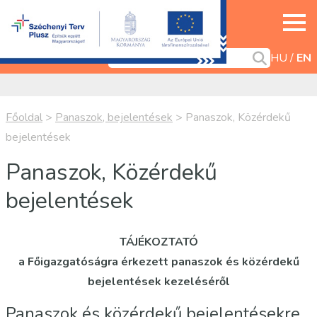
HU
EN
Főoldal
>
Panaszok, bejelentések
>
Panaszok, Közérdekű
bejelentések
Panaszok, Közérdekű
bejelentések
TÁJÉKOZTATÓ
a Főigazgatóságra érkezett panaszok és közérdekű
bejelentések kezeléséről
Panaszok és közérdekű bejelentésekre