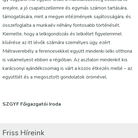
erejére, a jó csapatszellemre és egymás számon tartására,
támogatására, mint a megyei intézmények sajátosságára, és
összefoglalta a munkaév néhány fontosabb történését.
Kiemelte, hogy a lelkigondozás és lelkiélet figyelemmel
kísérése az itt lévők számára személyes ügy, ezért
Mátraverebély a ferencesekkel együtt mindenki lelki otthona
is valamelyest ebben a régióban. Az asztalon mindenkit kis
karácsonyi ajándékcsomag is várt a közös étkezés mellé – az
együttlét és a megosztott gondolatok örömével.
SZGYF Főigazgatói Iroda
Friss Híreink