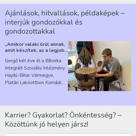
Ajánlások, hitvallások, példaképek –
interjúk gondozókkal és
gondozottakkal
„Amikor valaki örül annak,
amit készítek, az a legjobb
érzés” – Beszélgetés
Gergő két éve él a Bíborka
Ribárszky Gergő ellátottal
Integrált Szociális Intézmény
Hajdú-Bihar Vármegye,
Platán Lakóotthon Komádi
telephelyen. Itt a
mindennapjai új értelmet…
Karrier? Gyakorlat? Önkéntesség? –
Közöttünk jó helyen jársz!