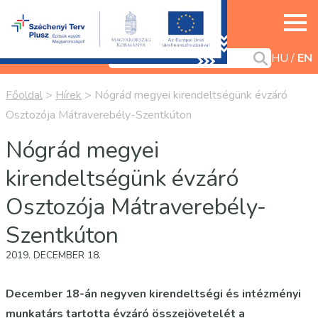
HU
EN
Főoldal
>
Hírek
>
Nógrád megyei kirendeltségünk évzáró
Osztozója Mátraverebély-Szentkúton
Nógrád megyei
kirendeltségünk évzáró
Osztozója Mátraverebély-
Szentkúton
2019. DECEMBER 18.
December 18-án negyven kirendeltségi és intézményi
munkatárs tartotta évzáró összejövetelét a