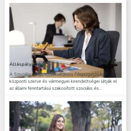
Álláspályázatok
A Szociális és Gyermekvédelmi Főigazgatóság
központi szerve és vármegyei kirendeltségei látják el
az állami fenntartású szakosított szociális és…