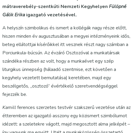
mátraverebély-szentkúti Nemzeti Kegyhelyen
Fülöpné
Gálik Erika
igazgató vezetésével.
A helyszín szimbolikus és ismert a kollégák nagy része előtt,
hiszen minden év augusztusában a megyei intézményeink idős,
beteg ellátottjai kísérőikkel itt vesznek részt nagy számban a
Porciunkula-búcsún. Az évzáró Osztozóval a munkatársak
szándéka részben az volt, hogy a munkaévet egy szép
liturgikus ünnepség (hálaadó szentmise, ezt követően a
kegyhely vezetett bemutatása) keretében, majd egy
beszélgetős, „osztozó” évértékelő szeretvendégséggel
fejezzék be.
Kamill
ferences szerzetes testvér szakszerű vezetése után az
étteremben az igazgató asszony egy közismert szimbólumot
idézett: a szeletekre vágott, majd megosztott alma jelképét –
így vagyunk ma együtt. Utalt a munkaközösség összetartó