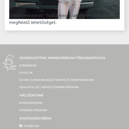
Önkéntesség
Önkénteskednél? Találd meg a lakóhelyed közelében a
megfelelő lehetőséget.
GONDOZOTTAK, MUNKATÁRSAK FŐIGAZGATÓSÁG
GYERMEKEK
FIATALOK
EGYEDI GONDOSKODÁST IGÉNYLŐ EMBERTÁRSAINK
SZAKÁPOLÁST IGÉNYLŐ EMBERTÁRSAINK
HÁLÓZATUNK
INTÉZMÉNYEINK
KIRENDELTSÉGEINK
KÖZÖSSÉGI MÉDIA
FACEBOOK