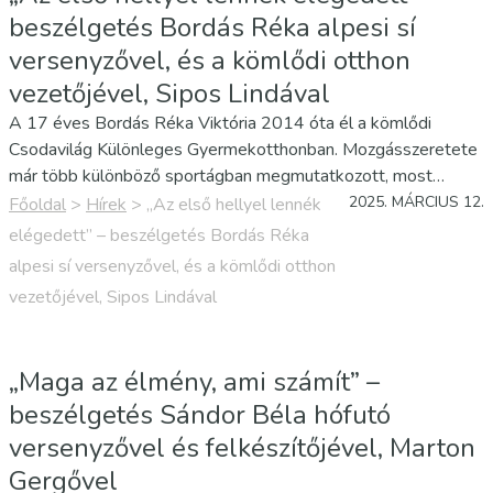
beszélgetés Bordás Réka alpesi sí
versenyzővel, és a kömlődi otthon
vezetőjével, Sipos Lindával
A 17 éves Bordás Réka Viktória 2014 óta él a kömlődi
Csodavilág Különleges Gyermekotthonban. Mozgásszeretete
már több különböző sportágban megmutatkozott, most
azonban sportolói pályafutásának egy kiemelkedő
2025. MÁRCIUS 12.
Főoldal
>
Hírek
>
„Az első hellyel lennék
állomásához érkezett: március 7-től alpesi sí kategóriában
elégedett” – beszélgetés Bordás Réka
részt vehet a torinói Speciális…
alpesi sí versenyzővel, és a kömlődi otthon
vezetőjével, Sipos Lindával
„Maga az élmény, ami számít” –
beszélgetés Sándor Béla hófutó
versenyzővel és felkészítőjével, Marton
Gergővel