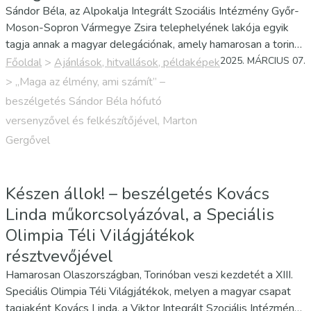
Sándor Béla, az Alpokalja Integrált Szociális Intézmény Győr-
Moson-Sopron Vármegye Zsira telephelyének lakója egyik
tagja annak a magyar delegációnak, amely hamarosan a torinói
Speciális Olimpia Téli Világjátékokra utazik. Béla hófutóként
2025. MÁRCIUS 07.
Főoldal
>
Ajánlások, hitvallások, példaképek
vesz részt az értelmileg sérült emberek legnagyobb…
>
„Maga az élmény, ami számít” –
beszélgetés Sándor Béla hófutó
versenyzővel és felkészítőjével, Marton
Gergővel
Készen állok! – beszélgetés Kovács
Linda műkorcsolyázóval, a Speciális
Olimpia Téli Világjátékok
résztvevőjével
Hamarosan Olaszországban, Torinóban veszi kezdetét a XIII.
Speciális Olimpia Téli Világjátékok, melyen a magyar csapat
tagjaként Kovács Linda, a Viktor Integrált Szociális Intézmény