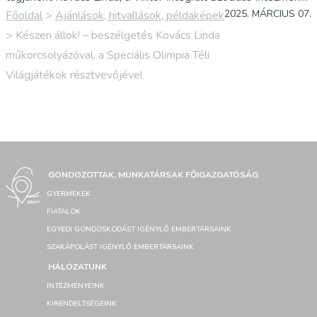
Pest Vármegye sződligeti otthonának műkorcsolyázó bajnoka
2025. MÁRCIUS 07.
Főoldal
>
Ajánlások, hitvallások, példaképek
is részt vesz. A március 8-15. közötti világesemény…
>
Készen állok! – beszélgetés Kovács Linda
műkorcsolyázóval, a Speciális Olimpia Téli
Világjátékok résztvevőjével
GONDOZOTTAK, MUNKATÁRSAK FŐIGAZGATÓSÁG
GYERMEKEK
FIATALOK
EGYEDI GONDOSKODÁST IGÉNYLŐ EMBERTÁRSAINK
SZAKÁPOLÁST IGÉNYLŐ EMBERTÁRSAINK
HÁLÓZATUNK
INTÉZMÉNYEINK
KIRENDELTSÉGEINK