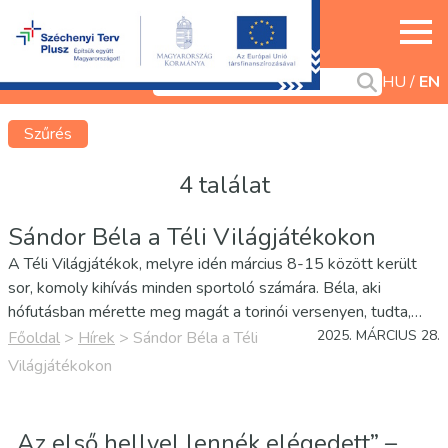
HU
EN
Szűrés
4 találat
Sándor Béla a Téli Világjátékokon
A Téli Világjátékok, melyre idén március 8-15 között került
sor, komoly kihívás minden sportoló számára. Béla, aki
hófutásban mérette meg magát a torinói versenyen, tudta,
hogy sportoló pályafutásának fontos állomásához érkezett.
2025. MÁRCIUS 28.
Főoldal
>
Hírek
>
Sándor Béla a Téli
Bár edzője, Marton Gergő nem utazott vele, itthonról végig
Világjátékokon
követte az…
„Az első hellyel lennék elégedett” –