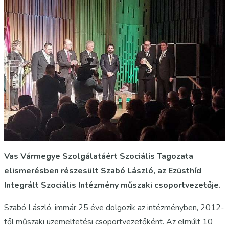
Vas Vármegye Szolgálatáért Szociális Tagozata
elismerésben részesült Szabó László, az Ezüsthíd
Integrált Szociális Intézmény műszaki csoportvezetője.
Szabó László, immár 25 éve dolgozik az intézményben, 2012-
től műszaki üzemeltetési csoportvezetőként. Az elmúlt 10