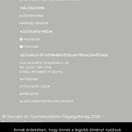
HÁLÓZATUNK
INTÉZMÉNYEINK
KIRENDELTSÉGEINK
KÖZÖSSÉGI MÉDIA
FACEBOOK
YOUTUBE
SZOCIÁLIS ÉS GYERMEKVÉDELMI FŐIGAZGATÓSÁG
1132 BUDAPEST, VISEGRÁDI U. 49
TEL.: (+36 1 769-1704)
E-MAIL: INFO@SZGYF.GOV.HU
SAJTÓSZOBA
LETÖLTHETŐ LOGÓK
IMPRESSZUM
AKADÁLYMENTESÍTÉSI NYILATKOZAT
© Szociális és Gyermekvédelmi Főigazgatóság 2026 –
Developed By SzGyF
Annak érdekében, hogy önnek a legjobb élményt nyújtsuk