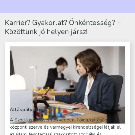
mindennapjai új értelmet…
Karrier? Gyakorlat? Önkéntesség? –
Közöttünk jó helyen jársz!
Álláspályázatok
A Szociális és Gyermekvédelmi Főigazgatóság
központi szerve és vármegyei kirendeltségei látják el
az állami fenntartású szakosított szociális és…