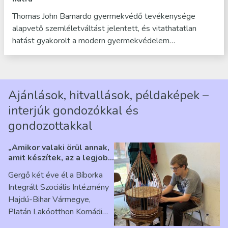
Thomas John Barnardo gyermekvédő tevékenysége
alapvető szemléletváltást jelentett, és vitathatatlan
hatást gyakorolt a modern gyermekvédelem…
Ajánlások, hitvallások, példaképek –
interjúk gondozókkal és
gondozottakkal
„Amikor valaki örül annak,
amit készítek, az a legjobb
érzés” – Beszélgetés
Gergő két éve él a Bíborka
Ribárszky Gergő ellátottal
Integrált Szociális Intézmény
Hajdú-Bihar Vármegye,
Platán Lakóotthon Komádi
telephelyen. Itt a