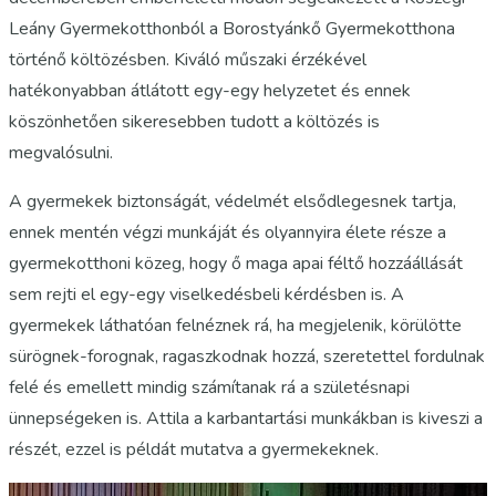
Leány Gyermekotthonból a Borostyánkő Gyermekotthona
történő költözésben. Kiváló műszaki érzékével
hatékonyabban átlátott egy-egy helyzetet és ennek
köszönhetően sikeresebben tudott a költözés is
megvalósulni.
A gyermekek biztonságát, védelmét elsődlegesnek tartja,
ennek mentén végzi munkáját és olyannyira élete része a
gyermekotthoni közeg, hogy ő maga apai féltő hozzáállását
sem rejti el egy-egy viselkedésbeli kérdésben is. A
gyermekek láthatóan felnéznek rá, ha megjelenik, körülötte
sürögnek-forognak, ragaszkodnak hozzá, szeretettel fordulnak
felé és emellett mindig számítanak rá a születésnapi
ünnepségeken is. Attila a karbantartási munkákban is kiveszi a
részét, ezzel is példát mutatva a gyermekeknek.