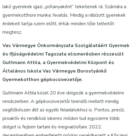
lakó gyerekek igazi „pótanyaként” tekintenek rá. Számára a
gyermekotthoni munka: hivatás. Mindig a rábízott gyerekek
érdekeit tartja szem előtt, értük minden tőle telhetőt
megtesz.
Vas Vármegye Önkormányzata Szolgálatáért Gyermek
és Ifjúságvédelmi Tagozata elismerésben részesült
Guttmann Attila, a Gyermekvédelmi Központ és
Általános Iskola Vas Vármegye Borostyánkő
Gyermekotthon gépkocsivezetője.
Guttmann Attila közel 20 éve dolgozik a gyermekvédelmi
rendszerben. A gépkocsivezetői teendői mellett mindig
segítőkészen állt az egyéb feladatokhoz is. Pontos, precíz,
proaktív és rendkívül sikeres módon tud egyszerre több
dolgot is fejben tartani és megvalósítani. 2022.
decemberében emberfeletti módon segédkezett a Kőszegi