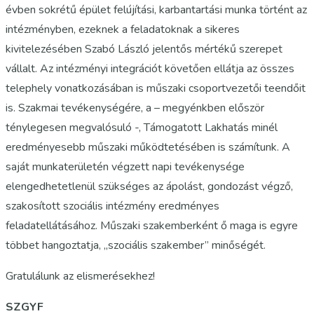
évben sokrétű épület felújítási, karbantartási munka történt az
intézményben, ezeknek a feladatoknak a sikeres
kivitelezésében Szabó László jelentős mértékű szerepet
vállalt. Az intézményi integrációt követően ellátja az összes
telephely vonatkozásában is műszaki csoportvezetői teendőit
is. Szakmai tevékenységére, a – megyénkben először
ténylegesen megvalósuló -, Támogatott Lakhatás minél
eredményesebb műszaki működtetésében is számítunk. A
saját munkaterületén végzett napi tevékenysége
elengedhetetlenül szükséges az ápolást, gondozást végző,
szakosított szociális intézmény eredményes
feladatellátásához. Műszaki szakemberként ő maga is egyre
többet hangoztatja, „szociális szakember” minőségét.
Gratulálunk az elismerésekhez!
SZGYF