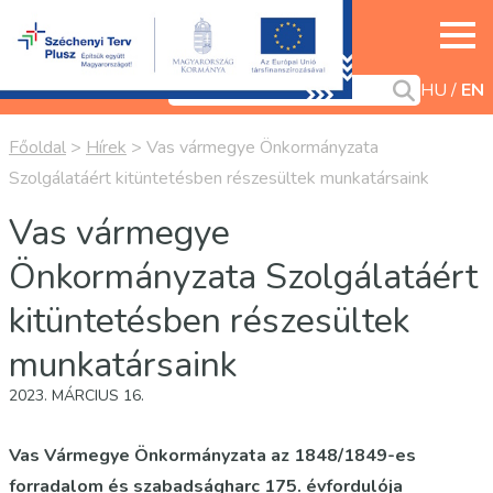
HU
EN
Főoldal
>
Hírek
>
Vas vármegye Önkormányzata
Szolgálatáért kitüntetésben részesültek munkatársaink
Vas vármegye
Önkormányzata Szolgálatáért
kitüntetésben részesültek
munkatársaink
2023. MÁRCIUS 16.
Vas Vármegye Önkormányzata az 1848/1849-es
forradalom és szabadságharc 175. évfordulója