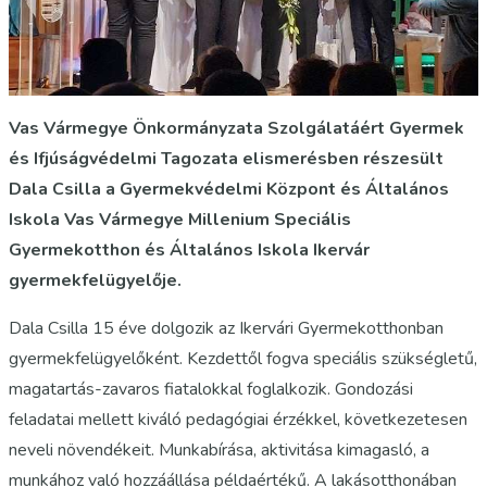
Vas Vármegye Önkormányzata Szolgálatáért Gyermek
és Ifjúságvédelmi Tagozata elismerésben részesült
Dala Csilla a Gyermekvédelmi Központ és Általános
Iskola Vas Vármegye Millenium Speciális
Gyermekotthon és Általános Iskola Ikervár
gyermekfelügyelője.
Dala Csilla 15 éve dolgozik az Ikervári Gyermekotthonban
gyermekfelügyelőként. Kezdettől fogva speciális szükségletű,
magatartás-zavaros fiatalokkal foglalkozik. Gondozási
feladatai mellett kiváló pedagógiai érzékkel, következetesen
neveli növendékeit. Munkabírása, aktivitása kimagasló, a
munkához való hozzáállása példaértékű. A lakásotthonában