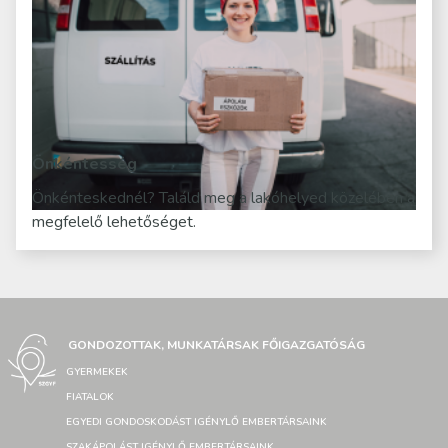
Önkéntesség
Önkénteskednél? Találd meg a lakóhelyed közelében a
megfelelő lehetőséget.
GONDOZOTTAK, MUNKATÁRSAK FŐIGAZGATÓSÁG
GYERMEKEK
FIATALOK
EGYEDI GONDOSKODÁST IGÉNYLŐ EMBERTÁRSAINK
SZAKÁPOLÁST IGÉNYLŐ EMBERTÁRSAINK