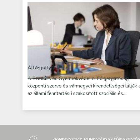
Álláspályázatok
A Szociális és Gyermekvédelmi Főigazgatóság
központi szerve és vármegyei kirendeltségei látják 
az állami fenntartású szakosított szociális és…
GONDOZOTTAK, MUNKATÁRSAK FŐIGAZGATÓ