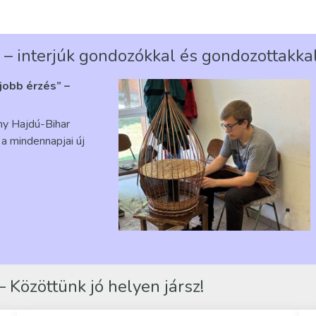
 – interjúk gondozókkal és gondozottakka
gjobb érzés” –
ény Hajdú-Bihar
a mindennapjai új
 Közöttünk jó helyen jársz!