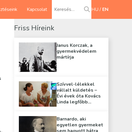
sztéseink
Kapcsolat
HU
EN
Friss Híreink
Janus Korczak, a
gyermekvédelem
mártírja
s
Szívvel-lélekkel
,
vállalt küldetés –
Évi évek óta Kovács
Linda legfőbb
támasza
Barnardo, aki
egyetlen gyermeket
sem hagyott hátra