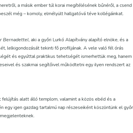
eretről, a másik ember túl korai megítélésének bűnéről, a csend
beszél még – komoly, elmélyült hallgatóvá téve kollégáinkat.
er Bernadettel
, aki a győri Lurkó Alapítvány alapító elnöke, és a
 lelkigondozását tekinti fő profiljának. A vele való fél órás
ségét és egyúttal praktikus tehetségét ismerhettük meg, hanem
teseivel és szakmai segítőivel működtetni egy ilyen rendszert az
elújítás alatt álló templom, valamint a közös ebéd és a
n egy igen gazdag tartalmú nap részeseiként köszöntünk el győr
 megjelenteknek.