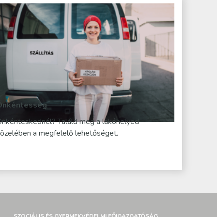
Önkéntesség
nkénteskednél? Találd meg a lakóhelyed
özelében a megfelelő lehetőséget.
SZOCIÁLIS ÉS GYERMEKVÉDELMI FŐIGAZGATÓSÁG