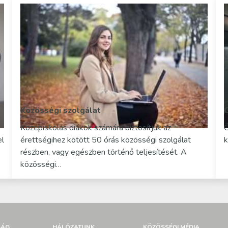
Közösségi szolgálat
Középiskolás diákok számára biztosítjuk az
Ö
el
érettségihez kötött 50 órás közösségi szolgálat
k
részben, vagy egészben történő teljesítését. A
közösségi…
SÁG
HÁLÓZATUNK
KÖZÖSSÉGI MÉDIA