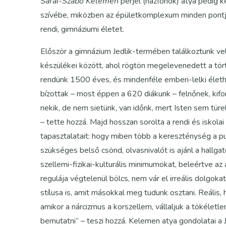
Sárai-Szabó Kelemen
perjel (házfőnök) atya pedig 
szívébe, miközben az épületkomplexum minden pontjá
rendi, gimnáziumi életet.
Először a gimnázium Jedlik-termében találkoztunk vele
készülékei között, ahol rögtön megelevenedett a tör
rendünk 1500 éves, és mindenféle emberi-lelki élethe
bízottak – most éppen a 620 diákunk – felnőnek, kifo
nekik, de nem sietünk, van időnk, mert Isten sem tü
– tette hozzá. Majd hosszan sorolta a rendi és iskolai
tapasztalatait: hogy miben több a kereszténység a 
szükséges belső csönd, olvasnivalót is ajánl a hallga
szellemi-fizikai-kulturális minimumokat, beleértve a
regulája végtelenül bölcs, nem vár el irreális dolgoka
stílusa is, amit másokkal meg tudunk osztani. Reális
amikor a nárcizmus a korszellem, vállaljuk a tökéletl
bemutatni” – teszi hozzá. Kelemen atya gondolatai a