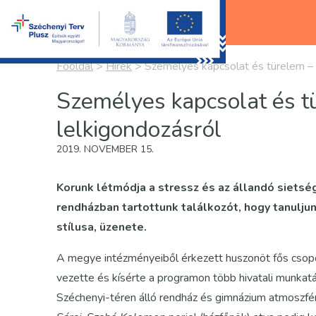
Főoldal
>
Hírek
>
Személyes kapcsolat és türelem – 
Személyes kapcsolat és t
lelkigondozásról
2019. NOVEMBER 15.
Korunk létmódja a stressz és az állandó siets
rendházban tartottunk találkozót, hogy tanulju
stílusa, üzenete.
A megye intézményeiből érkezett huszonöt fős csopo
vezette és kísérte a programon több hivatali munkat
Széchenyi-téren álló rendház és gimnázium atmoszfé