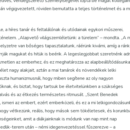
kedves, vendégszerető személyiségével lopta be magát kollégái
n végigvezetett, röviden bemutatta a teljes történelmet és a m
, a híres tanár és feltalálónak és utódainak egykori műszerei,
ténelem. „Alapvető világszemléletünk: a türelem” – mondta. „A m
lyzetre van bőséges tapasztalatunk, ráérünk kivárni, amíg a ránk
rrják magukat és hitük is beérik. A legeslegjobbat szeretnénk adn
relmetlen az emberhez, és ez meghatározza az alapbeállítódásunka
 élet nagy alakjait, aztán a mai tanárok és növendékek lelki
puszta humanizmusnál, hogy miben segítene az oly nagyon
tóknak, és biztat, hogy tartsuk be életvitelünkben a szükséges
z alvás és az étkezés természetes ritmusát. „Szent Benedek
t, ismeri az embert, ezért emberközeli, és ez a mi lelkigondozásun
, hogy vétkezünk, reális, hogy mások sem tökéletesek, és korunkb
enségeinket, amit a diákjainknak is módunk van nap mint nap
 Jedlik-terem után – némi idegenvezetéssel fűszerezve – a