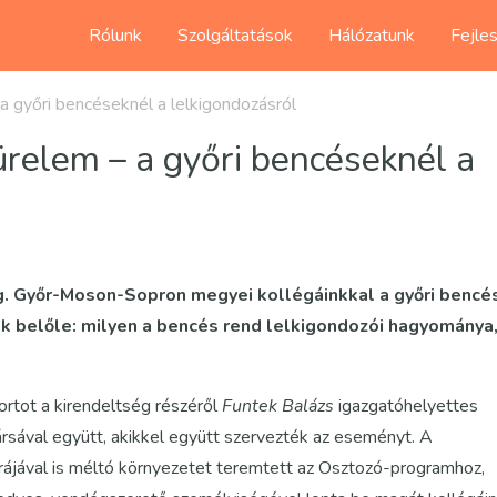
Rólunk
Szolgáltatások
Hálózatunk
Fejle
a győri bencéseknél a lelkigondozásról
ürelem – a győri bencéseknél a
ég. Győr-Moson-Sopron megyei kollégáinkkal a győri bencé
nk belőle: milyen a bencés rend lelkigondozói hagyománya
rtot a kirendeltség részéről
Funtek Balázs
igazgatóhelyettes
ársával együtt, akikkel együtt szervezték az eseményt. A
rájával is méltó környezetet teremtett az Osztozó-programhoz,