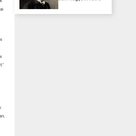
nk
ai
i
i
t”
k
an,