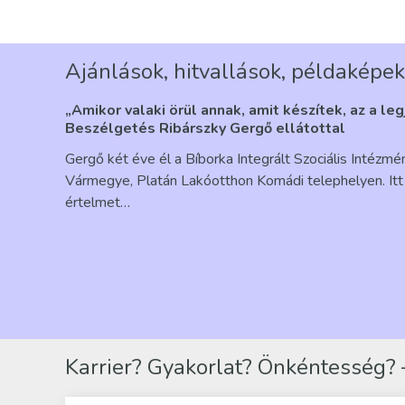
Ajánlások, hitvallások, példaképek
„Amikor valaki örül annak, amit készítek, az a le
Beszélgetés Ribárszky Gergő ellátottal
Gergő két éve él a Bíborka Integrált Szociális Intézm
Vármegye, Platán Lakóotthon Komádi telephelyen. Itt 
értelmet…
Karrier? Gyakorlat? Önkéntesség? –