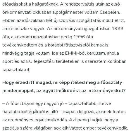
előadásokat a hallgatóknak. A rendszerváltás után az első
önkormányzati ciklusban alpolgármester voltam Csepelen.
Ebben az időszakban hét új szociális szolgáltatás indult el itt,
amire büszke vagyok. Az önkormányzati igazgatásban 1988
óta, a központi igazgatásban pedig 1996 óta
tevékenykedtem és a korábbi főtisztviselői karnak is
mindvégig tagja voltam. Ide az EMMI-ből kerültem, ahol a
sport és az EU fejlesztési területeken is szereztem korábban
tapasztalatot.
Hogy érzed itt magad, miképp ítéled meg a főosztály
mindennapjait, az együttműködést az intézményekkel?
– A főosztályon egy nagyon jó – tapasztaltabb, illetve
fiatalabb kollégákból is álló – csapat dolgozik, akiknek fontos
az eredményes együttműködés. Azt pedig tudjuk, hogy a
szociális szféra világában sok elhívatott ember tevékenykedik,