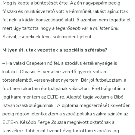
Meg is kapta a büntetését érte. Az én nagypapám pedig
főszaki és munkásvezető volt a Fémműnél, lakást ajánlottak
fel neki a kádári konszolidáció alatt, ő azonban nem fogadta el,
mert úgy tartotta, hogy
a legerősebb vár a mi Istenünk
.
Szóval, csepelinek lenni sok mindent jelent.
Milyen út, utak vezettek a szociális szférába?
– Ha valaki Csepelen nő fel, a szociális érzékenysége is
kialakul. Olvasni és verselni szerető gyerek voltam,
történelemből versenyeket nyertem. Bár jól futballoztam, a
focit nem akartam életpályának választani. Érettségi után a
jogi karra mentem az ELTE-re. Alapító tagja voltam a Bibó
István Szakkollégiumnak. A diploma megszerzését követően
pedig rögtön jelentkeztem a szociálpolitika szakra szintén az
ELTE-n. Később
Ferge Zsuzsa
meghívott oktatónak a
tanszékre. Több mint tizenöt évig tartottam szociális jog