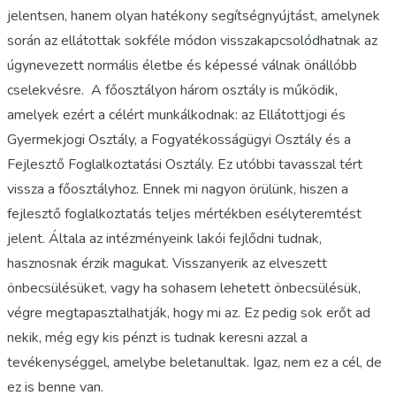
jelentsen, hanem olyan hatékony segítségnyújtást, amelynek
során az ellátottak sokféle módon visszakapcsolódhatnak az
úgynevezett normális életbe és képessé válnak önállóbb
cselekvésre. A főosztályon három osztály is működik,
amelyek ezért a célért munkálkodnak: az Ellátottjogi és
Gyermekjogi Osztály, a Fogyatékosságügyi Osztály és a
Fejlesztő Foglalkoztatási Osztály. Ez utóbbi tavasszal tért
vissza a főosztályhoz. Ennek mi nagyon örülünk, hiszen a
fejlesztő foglalkoztatás teljes mértékben esélyteremtést
jelent. Általa az intézményeink lakói fejlődni tudnak,
hasznosnak érzik magukat. Visszanyerik az elveszett
önbecsülésüket, vagy ha sohasem lehetett önbecsülésük,
végre megtapasztalhatják, hogy mi az. Ez pedig sok erőt ad
nekik, még egy kis pénzt is tudnak keresni azzal a
tevékenységgel, amelybe beletanultak. Igaz, nem ez a cél, de
ez is benne van.