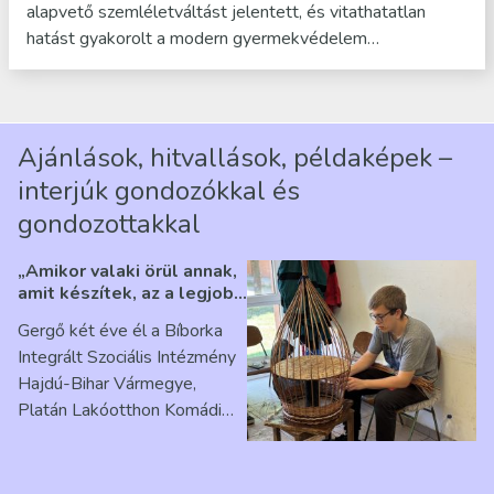
alapvető szemléletváltást jelentett, és vitathatatlan
hatást gyakorolt a modern gyermekvédelem…
Ajánlások, hitvallások, példaképek –
interjúk gondozókkal és
gondozottakkal
„Amikor valaki örül annak,
amit készítek, az a legjobb
érzés” – Beszélgetés
Gergő két éve él a Bíborka
Ribárszky Gergő ellátottal
Integrált Szociális Intézmény
Hajdú-Bihar Vármegye,
Platán Lakóotthon Komádi
telephelyen. Itt a
mindennapjai új értelmet…