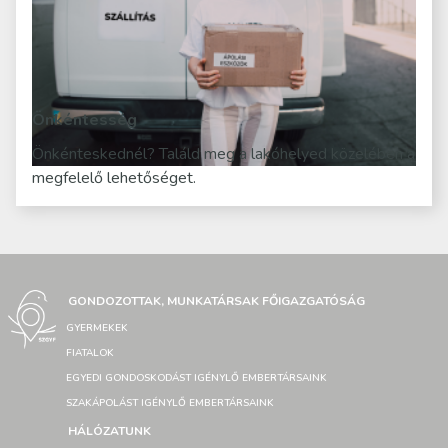
Önkéntesség
Önkénteskednél? Találd meg a lakóhelyed közelében a
megfelelő lehetőséget.
GONDOZOTTAK, MUNKATÁRSAK FŐIGAZGATÓSÁG
GYERMEKEK
FIATALOK
EGYEDI GONDOSKODÁST IGÉNYLŐ EMBERTÁRSAINK
SZAKÁPOLÁST IGÉNYLŐ EMBERTÁRSAINK
HÁLÓZATUNK