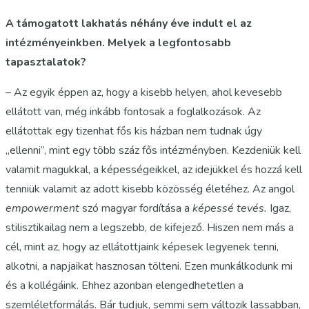
A támogatott lakhatás néhány éve indult el az
intézményeinkben. Melyek a legfontosabb
tapasztalatok?
– Az egyik éppen az, hogy a kisebb helyen, ahol kevesebb
ellátott van, még inkább fontosak a foglalkozások. Az
ellátottak egy tizenhat fős kis házban nem tudnak úgy
„ellenni”, mint egy több száz fős intézményben. Kezdeniük kell
valamit magukkal, a képességeikkel, az idejükkel és hozzá kell
tenniük valamit az adott kisebb közösség életéhez. Az angol
empowerment
szó magyar fordítása a
képessé tevés.
Igaz,
stilisztikailag nem a legszebb, de kifejező. Hiszen nem más a
cél, mint az, hogy az ellátottjaink képesek legyenek tenni,
alkotni, a napjaikat hasznosan tölteni. Ezen munkálkodunk mi
és a kollégáink. Ehhez azonban elengedhetetlen a
szemléletformálás. Bár tudjuk, semmi sem változik lassabban,