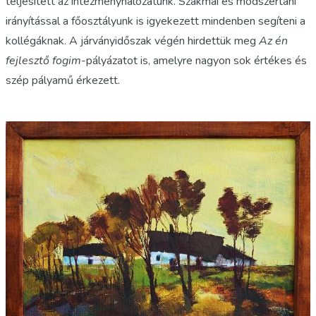
teljesített az intézményhálózatunk. Szakmai és módszertani
irányítással a főosztályunk is igyekezett mindenben segíteni a
kollégáknak. A járványidőszak végén hirdettük meg
Az én
fejlesztő fogim
-pályázatot is, amelyre nagyon sok értékes és
szép pályamű érkezett.