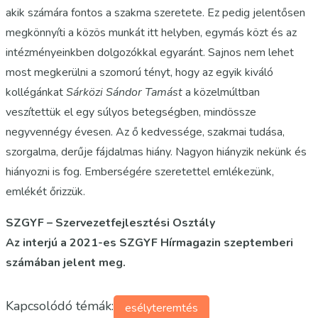
akik számára fontos a szakma szeretete. Ez pedig jelentősen
megkönnyíti a közös munkát itt helyben, egymás közt és az
intézményeinkben dolgozókkal egyaránt. Sajnos nem lehet
most megkerülni a szomorú tényt, hogy az egyik kiváló
kollégánkat
Sárközi Sándor Tamást
a közelmúltban
veszítettük el egy súlyos betegségben, mindössze
negyvennégy évesen. Az ő kedvessége, szakmai tudása,
szorgalma, derűje fájdalmas hiány. Nagyon hiányzik nekünk és
hiányozni is fog. Emberségére szeretettel emlékezünk,
emlékét őrizzük.
SZGYF – Szervezetfejlesztési Osztály
Az interjú a 2021-es SZGYF Hírmagazin szeptemberi
számában jelent meg.
Kapcsolódó témák:
esélyteremtés