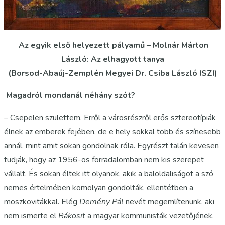
Az egyik első helyezett pályamű – Molnár Márton
László: Az elhagyott tanya
(Borsod-Abaúj-Zemplén Megyei Dr. Csiba László ISZI)
Magadról mondanál néhány szót?
– Csepelen születtem. Erről a városrészről erős sztereotípiák
élnek az emberek fejében, de e hely sokkal több és színesebb
annál, mint amit sokan gondolnak róla. Egyrészt talán kevesen
tudják, hogy az 1956-os forradalomban nem kis szerepet
vállalt. És sokan éltek itt olyanok, akik a baloldaliságot a szó
nemes értelmében komolyan gondolták, ellentétben a
moszkovitákkal. Elég
Demény Pál
nevét megemlítenünk, aki
nem ismerte el
Rákosit
a magyar kommunisták vezetőjének.