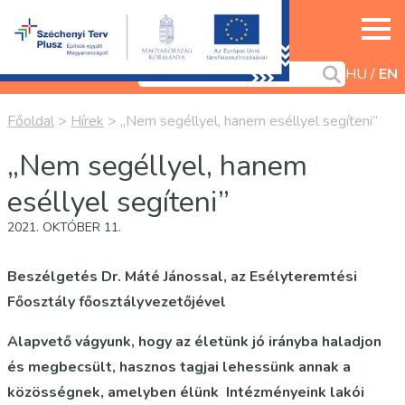
HU
EN
Főoldal
>
Hírek
>
„Nem segéllyel, hanem eséllyel segíteni”
„Nem segéllyel, hanem
eséllyel segíteni”
2021. OKTÓBER 11.
Beszélgetés Dr. Máté Jánossal, az Esélyteremtési
Főosztály főosztályvezetőjével
Alapvető vágyunk, hogy az életünk jó irányba haladjon
és megbecsült, hasznos tagjai lehessünk annak a
közösségnek, amelyben élünk Intézményeink lakói