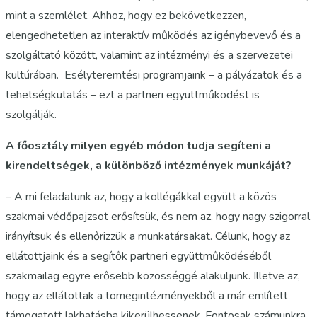
mint a szemlélet. Ahhoz, hogy ez bekövetkezzen,
elengedhetetlen az interaktív működés az igénybevevő és a
szolgáltató között, valamint az intézményi és a szervezetei
kultúrában. Esélyteremtési programjaink – a pályázatok és a
tehetségkutatás – ezt a partneri együttműködést is
szolgálják.
A főosztály milyen egyéb módon tudja segíteni a
kirendeltségek, a különböző intézmények munkáját?
– A mi feladatunk az, hogy a kollégákkal együtt a közös
szakmai védőpajzsot erősítsük, és nem az, hogy nagy szigorral
irányítsuk és ellenőrizzük a munkatársakat. Célunk, hogy az
ellátottjaink és a segítők partneri együttműködéséből
szakmailag egyre erősebb közösséggé alakuljunk. Illetve az,
hogy az ellátottak a tömegintézményekből a már említett
támogatott lakhatásba kikerülhessenek. Fontosak számunkra