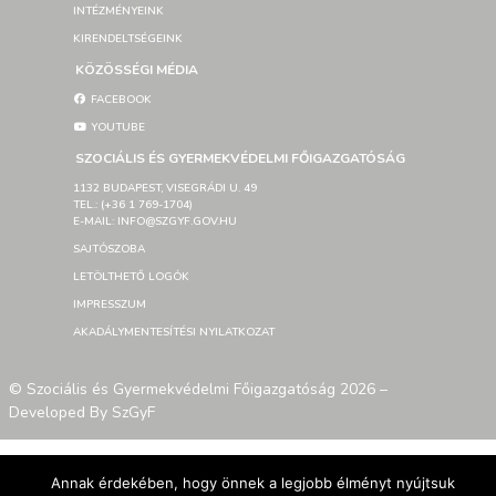
INTÉZMÉNYEINK
KIRENDELTSÉGEINK
KÖZÖSSÉGI MÉDIA
FACEBOOK
YOUTUBE
SZOCIÁLIS ÉS GYERMEKVÉDELMI FŐIGAZGATÓSÁG
1132 BUDAPEST, VISEGRÁDI U. 49
TEL.: (+36 1 769-1704)
E-MAIL: INFO@SZGYF.GOV.HU
SAJTÓSZOBA
LETÖLTHETŐ LOGÓK
IMPRESSZUM
AKADÁLYMENTESÍTÉSI NYILATKOZAT
© Szociális és Gyermekvédelmi Főigazgatóság 2026 –
Developed By SzGyF
Annak érdekében, hogy önnek a legjobb élményt nyújtsuk