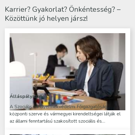
Karrier? Gyakorlat? Önkéntesség? –
Közöttünk jó helyen jársz!
Álláspályázatok
A Szociális és Gyermekvédelmi Főigazgatóság
központi szerve és vármegyei kirendeltségei látják el
az állami fenntartású szakosított szociális és…