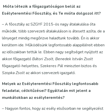
Mióta létezik a főigazgatóságon belül az
Esélyteremtési Főosztály, és Te mióta dolgozol itt?
– A főosztály az SZGYF 2015-ös nagy átalakulása óta
működik, több szervezeti átalakuláson is átesett azóta, de a
lényeget mindig megőrizve haladtunk tovább. Én is akkor
kerültem ide. Működésünk legfontosabb alappilléreit ebben
az időszakban tettük le. Ebben nagy segítséget nyújtott az
akkori főigazgató
Bátori Zsolt, Benedek István Zsolt
főigazgató-helyettes,
Szekeres Pál
miniszteri biztos és
Szopka Zsolt
az akkori szervezeti igazgató.
Melyek az Esélyteremtési Főosztály legfontosabb
feladatai, célkitűzései? Egyáltalán mit jelent a
munkátokban az esélyteremtés?
– Nagyon fontos, hogy az esély elsősorban ne segélyezést