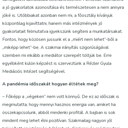
a jó gyakorlatok azonosítása és természetesen a nem annyira
jóké is. Utóbbiakat azonban nem mi, a főosztály kívánjuk
központilag kijavíttatni, hanem más intézmények jó
gyakorlatait felmutatva igyekszünk segíteni a munkatársakat.
Fontos, hogy közösen jussunk el a „miért nem lehet”-ből a
„miképp lehet”-be. A szakmai irányítás szigorúságával
szemben mi inkább a mediátor szerepét töltjük be. Erre
egyébként külön képzést is szerveztünk a Rézler Gyula
Mediációs Intézet segítségével.
A pandémia időszakát hogyan éltétek meg?
– Főképp a „végeken” nem volt könnyű. De ez az időszak is
megmutatta, hogy mennyi hasznos energia van, amiket ha
összekapcsolunk, abból mindenki profitál. A bajban is sok
mindent meg lehet élni pozitívan. Szakmailag nagyon jól