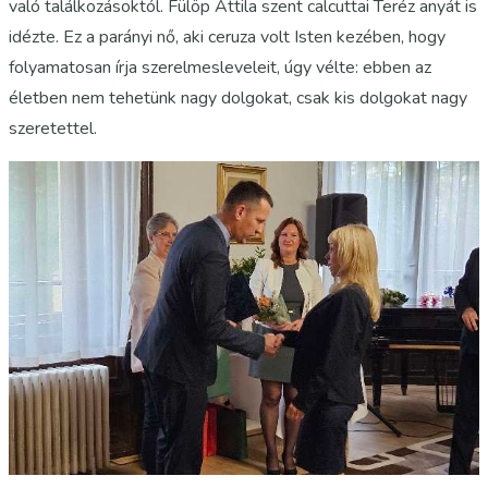
való találkozásoktól. Fülöp Attila szent calcuttai Teréz anyát is
idézte. Ez a parányi nő, aki ceruza volt Isten kezében, hogy
folyamatosan írja szerelmesleveleit, úgy vélte: ebben az
életben nem tehetünk nagy dolgokat, csak kis dolgokat nagy
szeretettel.