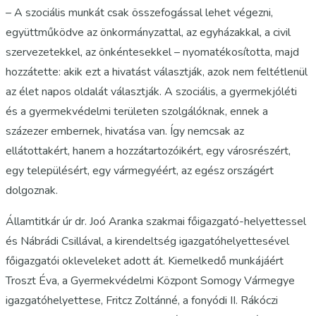
– A szociális munkát csak összefogással lehet végezni,
együttműködve az önkormányzattal, az egyházakkal, a civil
szervezetekkel, az önkéntesekkel – nyomatékosította, majd
hozzátette: akik ezt a hivatást választják, azok nem feltétlenül
az élet napos oldalát választják. A szociális, a gyermekjóléti
és a gyermekvédelmi területen szolgálóknak, ennek a
százezer embernek, hivatása van. Így nemcsak az
ellátottakért, hanem a hozzátartozóikért, egy városrészért,
egy településért, egy vármegyéért, az egész országért
dolgoznak.
Államtitkár úr dr. Joó Aranka szakmai főigazgató-helyettessel
és Nábrádi Csillával, a kirendeltség igazgatóhelyettesével
főigazgatói okleveleket adott át. Kiemelkedő munkájáért
Troszt Éva, a Gyermekvédelmi Központ Somogy Vármegye
igazgatóhelyettese, Fritcz Zoltánné, a fonyódi II. Rákóczi