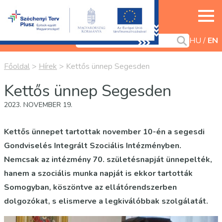
HU
EN
Főoldal
>
Hírek
>
Kettős ünnep Segesden
Kettős ünnep Segesden
2023. NOVEMBER 19.
Kettős ünnepet tartottak november 10-én a segesdi
Gondviselés Integrált Szociális Intézményben.
Nemcsak az intézmény 70. születésnapját ünnepelték,
hanem a szociális munka napját is ekkor tartották
Somogyban, köszöntve az ellátórendszerben
dolgozókat, s elismerve a legkiválóbbak szolgálatát.