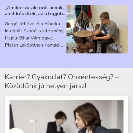
„Amikor valaki örül annak,
amit készítek, az a legjobb
érzés” – Beszélgetés
Gergő két éve él a Bíborka
Ribárszky Gergő ellátottal
Integrált Szociális Intézmény
Hajdú-Bihar Vármegye,
Platán Lakóotthon Komádi
telephelyen. Itt a
mindennapjai új értelmet…
Karrier? Gyakorlat? Önkéntesség? –
Közöttünk jó helyen jársz!