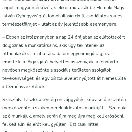
angol-magyar mérkőzés, s ekkor mutatták be Homoki Nagy
István Gyöngyvirágtól lombhullásig című, csodálatos színes
természetfilmjét – utalt az év jelentősebb eseményeire.
– Ebben az intézményben a nap 24 órájában az ellátottakért
dolgoznak a munkatársaink, akik úgy tekintenek az
otthonlakókra, mint a társadalom egyenrangú tagjaira –
emelte ki a főigazgató-helyettes asszony, aki a fenntartó
nevében megköszönte a szociális területen szolgálók
tevékenységét, és egy díszoklevelet nyújtott át Nemes Zita
intézményvezetőnek.
Szászfalvi László, a térség országgyűlési képviselője szintén
megköszönte a szakemberek áldozatos munkáját. – Szolgálat
az ő munkájuk, amely során újra meg újra meg kell erősödni,
fel kell állni és erőt kell gyűjteni. Ezt csak hittel,