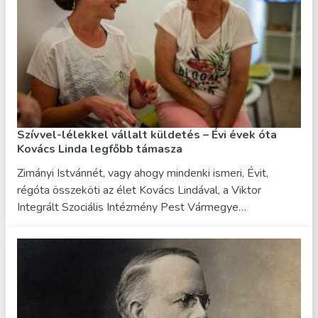
Szívvel-lélekkel vállalt küldetés – Évi évek óta
Kovács Linda legfőbb támasza
Zimányi Istvánnét, vagy ahogy mindenki ismeri, Évit,
régóta összeköti az élet Kovács Lindával, a Viktor
Integrált Szociális Intézmény Pest Vármegye…