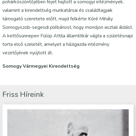
pohárköszöntőjében fejet hajtott a somogyi intézmények,
valamint a kirendeltség munkatársai és családtagjaik
támogató szeretete előtt, majd felkérte Kóré Mihály
Somogyszob-segesdi plébánost, hogy mondjon asztali áldást.
A kettősünnepen Fülöp Attila államtitkár vágta a születésnapi
torta első szeletét, amelyet a házigazda intézmény
vezetőjének nyújtott át.
Somogy Vármegyei Kirendeltség
Friss Híreink