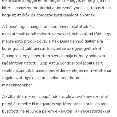
elkötelezettséggel lehet megtenni – jegyezte meg, s arra is
kitért: ahányszor megfordul az intézményben, azt tapasztalja,
hogy az itt élők és dolgozók igazi családot alkotnak.
A bensőséges hangulatú eseményen ellátottak és
munkatársak adtak műsort; versekkel, dalokkal, mi több, egy
megrendítő produkcióval, a Kék Duna keringő dallamaira
koreografált „ülőtánccal” köszöntve az egybegyűlteket.
Elhangzott egy ismeretlen szerző imája is, mely sokunkra
kijózanítóan hatott. Fülöp Attila gondoskodáspolitikáért
felelős államtitkár ünnepi beszédének elején nem véletlenül
fogalmazott így: ez az ima sokat segíthetne a
mindennapokban.
Az államtitkár Ferenc pápát idézte, aki a tevékeny szeretet
példáját emelte ki magyarországi látogatása során, és arra
buzdított, ne féljünk a peremre kerültek, a kirekesztettekkel