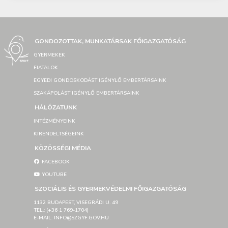
GONDOZOTTAK, MUNKATÁRSAK FŐIGAZGATÓSÁG
GYERMEKEK
FIATALOK
EGYEDI GONDOSKODÁST IGÉNYLŐ EMBERTÁRSAINK
SZAKÁPOLÁST IGÉNYLŐ EMBERTÁRSAINK
HÁLÓZATUNK
INTÉZMÉNYEINK
KIRENDELTSÉGEINK
KÖZÖSSÉGI MÉDIA
FACEBOOK
YOUTUBE
SZOCIÁLIS ÉS GYERMEKVÉDELMI FŐIGAZGATÓSÁG
1132 BUDAPEST, VISEGRÁDI U. 49
TEL.: (+36 1 769-1704)
E-MAIL: INFO@SZGYF.GOV.HU