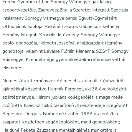
Ferenc Gyermekotthon Somogy Vármegye gazdasági
csoportvezetője, Zadravecz Zita, a Szeretet Integrált Szociális
Intézmény Somogy Vármegye barcsi Együtt-Egymásért
Otthonának ápolója, Bekéné Lakatos Gabriella, a kéthelyi
Remény Integrált Szociális Intézmény, Somogy Vármegye
ápoló-gondozója, Németh Józsefné, a házigazda intézmény
gondozója, valamint Lévainé Flórián Marianna, SZGYF Somogy
Vármegyei Kirendeltsége gyermekvédelmi referense vett át
elismerést.
Nemes Zita intézményvezető mesélt az elmúlt 7 évtizedről,
ajándékkal köszöntve Hamrák Ferencet, aki 36 éve költözött
az intézménybe. Három jubiláns kolléganőjét is maga mellé
szólította: Krénusz Ildikó takarítónő 35 esztendeje szegődött
Segesdre; Dergecz Norbertné szintén 1988 óta erősíti a
csapatot; kezdetben segédápolóként, majd gondozóként;
Hajduné Fekete Zsuzsanna mentálhigiénés munkatárs is