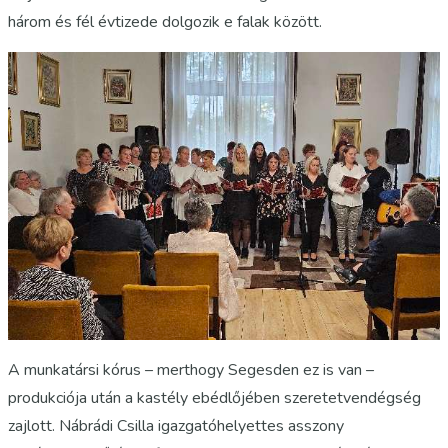
három és fél évtizede dolgozik e falak között.
A munkatársi kórus – merthogy Segesden ez is van –
produkciója után a kastély ebédlőjében szeretetvendégség
zajlott. Nábrádi Csilla igazgatóhelyettes asszony