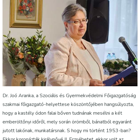
Dr. Joó Aranka, a Szociális és Gyermekvédelmi Főigazgatóság
szakmai főigazgató-helyettese köszöntőjében hangsúlyozta,
hogy a kastély ódon falai bőven tudnának mesélni a két
emberöltőnyi időről, mely során örömből, bánatból egyaránt
jutott lakónak, munkatársnak. S hogy mi történt 1953-ban?
Ekkor koronázták királynővé II. Erzsébetet, ekkor volt az