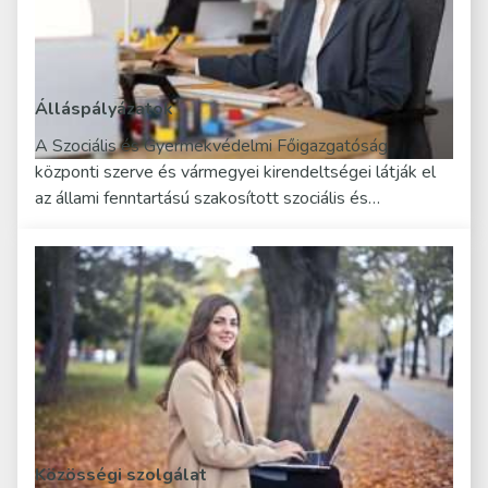
Álláspályázatok
A Szociális és Gyermekvédelmi Főigazgatóság
központi szerve és vármegyei kirendeltségei látják el
az állami fenntartású szakosított szociális és…
Közösségi szolgálat