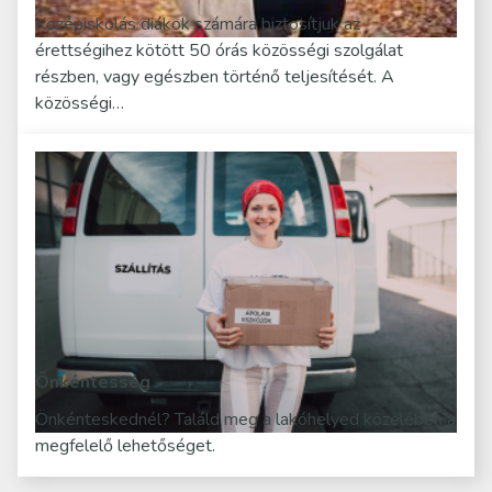
Középiskolás diákok számára biztosítjuk az
érettségihez kötött 50 órás közösségi szolgálat
részben, vagy egészben történő teljesítését. A
közösségi…
Önkéntesség
Önkénteskednél? Találd meg a lakóhelyed közelében a
megfelelő lehetőséget.