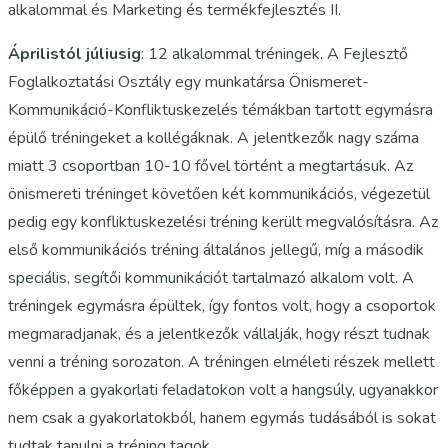
alkalommal és Marketing és termékfejlesztés II.
Áprilistól júliusig
: 12 alkalommal tréningek. A Fejlesztő
Foglalkoztatási Osztály egy munkatársa Önismeret-
Kommunikáció-Konfliktuskezelés témákban tartott egymásra
épülő tréningeket a kollégáknak. A jelentkezők nagy száma
miatt 3 csoportban 10-10 fővel történt a megtartásuk. Az
önismereti tréninget követően két kommunikációs, végezetül
pedig egy konfliktuskezelési tréning került megvalósításra. Az
első kommunikációs tréning általános jellegű, míg a második
speciális, segítői kommunikációt tartalmazó alkalom volt. A
tréningek egymásra épültek, így fontos volt, hogy a csoportok
megmaradjanak, és a jelentkezők vállalják, hogy részt tudnak
venni a tréning sorozaton. A tréningen elméleti részek mellett
főképpen a gyakorlati feladatokon volt a hangsúly, ugyanakkor
nem csak a gyakorlatokból, hanem egymás tudásából is sokat
tudtak tanulni a tréning tagok.