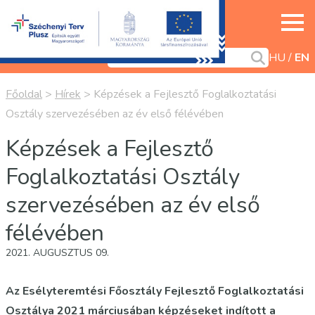
HU
EN
Főoldal
>
Hírek
>
Képzések a Fejlesztő Foglalkoztatási
Osztály szervezésében az év első félévében
Képzések a Fejlesztő
Foglalkoztatási Osztály
szervezésében az év első
félévében
2021. AUGUSZTUS 09.
Az Esélyteremtési Főosztály Fejlesztő Foglalkoztatási
Osztálya 2021 márciusában képzéseket indított a