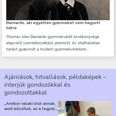
Barnardo, aki egyetlen gyermeket sem hagyott
hátra
Thomas John Barnardo gyermekvédő tevékenysége
alapvető szemléletváltást jelentett, és vitathatatlan
hatást gyakorolt a modern gyermekvédelem…
Ajánlások, hitvallások, példaképek –
interjúk gondozókkal és
gondozottakkal
„Amikor valaki örül annak,
amit készítek, az a legjobb
érzés” – Beszélgetés