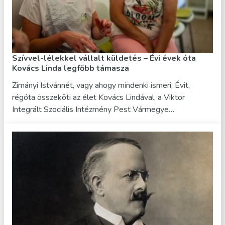
Szívvel-lélekkel vállalt küldetés – Évi évek óta
Kovács Linda legfőbb támasza
Zimányi Istvánnét, vagy ahogy mindenki ismeri, Évit,
régóta összeköti az élet Kovács Lindával, a Viktor
Integrált Szociális Intézmény Pest Vármegye…