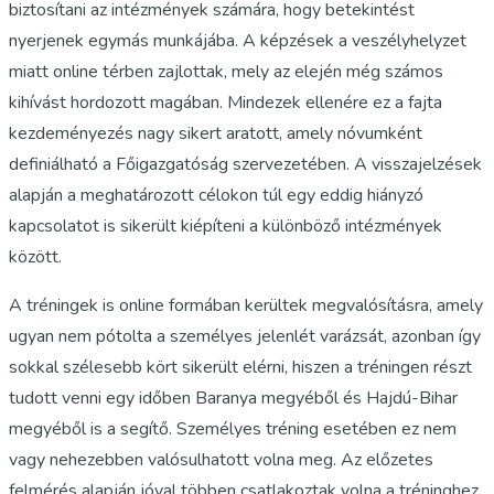
biztosítani az intézmények számára, hogy betekintést
nyerjenek egymás munkájába. A képzések a veszélyhelyzet
miatt online térben zajlottak, mely az elején még számos
kihívást hordozott magában. Mindezek ellenére ez a fajta
kezdeményezés nagy sikert aratott, amely nóvumként
definiálható a Főigazgatóság szervezetében. A visszajelzések
alapján a meghatározott célokon túl egy eddig hiányzó
kapcsolatot is sikerült kiépíteni a különböző intézmények
között.
A tréningek is online formában kerültek megvalósításra, amely
ugyan nem pótolta a személyes jelenlét varázsát, azonban így
sokkal szélesebb kört sikerült elérni, hiszen a tréningen részt
tudott venni egy időben Baranya megyéből és Hajdú-Bihar
megyéből is a segítő. Személyes tréning esetében ez nem
vagy nehezebben valósulhatott volna meg. Az előzetes
felmérés alapján jóval többen csatlakoztak volna a tréninghez,