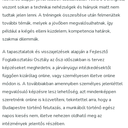
viszont sokan a technikai nehézségek és hiányok miatt nem
tudtak jelen lenni. A tréningek összesítése után felmerültek
további témák, melyek a jövőben megvalósulhatnak, így
például a kiégés elleni küzdelem, kompetencia határok,
szakmai dilemmák.
A tapasztalatok és visszajelzések alapján a Fejlesztő
Foglalkoztatási Osztály az őszi időszakban is tervez
képzéseket meghirdetni, a járványügyi intézkedésektől
függően kizárólag online, vagy személyesen illetve online
módon is. A továbbiakban amennyiben személyes jelenléttel
megvalósuló képzésre lesz lehetőség, azt mindenképpen
szeretnénk online is közvetíteni, tekintettel arra, hogy a
Budapestre történő felutazás, a munkából történő egész
napos kiesés nem, illetve nehezen oldható meg az
intézmények jelentős részében.