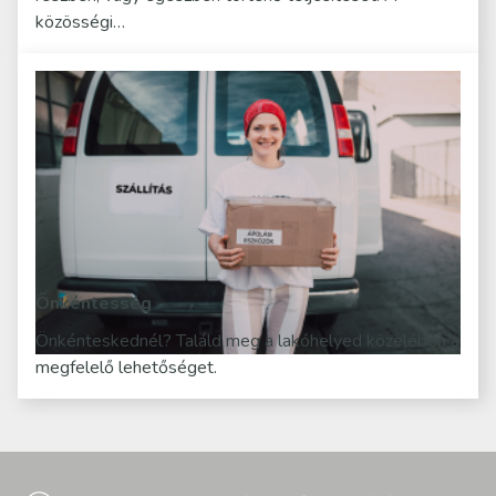
közösségi…
Önkéntesség
Önkénteskednél? Találd meg a lakóhelyed közelében a
megfelelő lehetőséget.