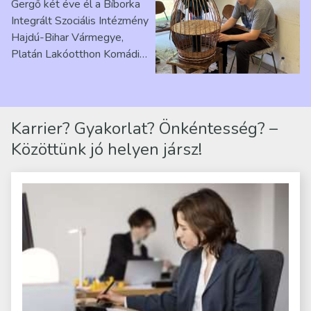
Gergő két éve él a Bíborka
Ribárszky Gergő ellátottal
Integrált Szociális Intézmény
Hajdú-Bihar Vármegye,
Platán Lakóotthon Komádi
telephelyen. Itt a
mindennapjai új értelmet…
Karrier? Gyakorlat? Önkéntesség? –
Közöttünk jó helyen jársz!