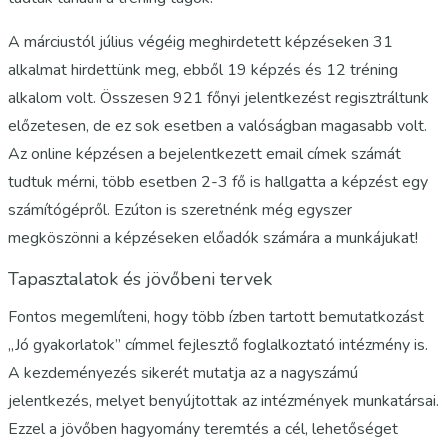
A márciustól július végéig meghirdetett képzéseken 31
alkalmat hirdettünk meg, ebből 19 képzés és 12 tréning
alkalom volt. Összesen 921 főnyi jelentkezést regisztráltunk
előzetesen, de ez sok esetben a valóságban magasabb volt.
Az online képzésen a bejelentkezett email címek számát
tudtuk mérni, több esetben 2-3 fő is hallgatta a képzést egy
számítógépről. Ezúton is szeretnénk még egyszer
megköszönni a képzéseken előadók számára a munkájukat!
Tapasztalatok és jövőbeni tervek
Fontos megemlíteni, hogy több ízben tartott bemutatkozást
„Jó gyakorlatok” címmel fejlesztő foglalkoztató intézmény is.
A kezdeményezés sikerét mutatja az a nagyszámú
jelentkezés, melyet benyújtottak az intézmények munkatársai.
Ezzel a jövőben hagyomány teremtés a cél, lehetőséget