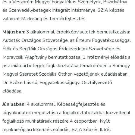
és a Veszprém Megyei Fogyatékos Személyek, Pszichiátriai
és Szenvedélybetegek Integrált Intézménye, SZIA képzés
valamint Marketing és termékfejlesztés.
Májusban
: 3 alkalommal, érdekképviseletek bemutatkozása:
Autisták Országos Szövetsége, az Értelmi Fogyatékossággal
Élők és Segítőik Országos Érdekvédelmi Szövetsége és
Moravcsik Alapítvány bemutatkozása, 1 intézményi előadás a
pszichiátriai betegek foglalkoztatása témakörében a Somogy
Megyei Szeretet Szociális Otthon vezetőjének előadásában.
Dr. Szőke László, Fogyatékosságügyi Osztályvezető
előadása.
Júniusban:
4 alkalommal, Képességfejlesztés és
jógyakorlatok megosztása a foglalkoztatottakkal közvetlenül
foglalkozó munkatársak részére 4 csoportban, Nyílt
munkaerőpiaci kikerülés előadás, SZIA képzés II. két