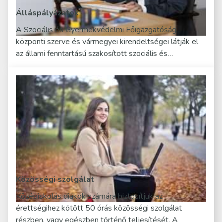
Álláspályázatok
A Szociális és Gyermekvédelmi Főigazgatóság
központi szerve és vármegyei kirendeltségei látják el
az állami fenntartású szakosított szociális és…
Közösségi szolgálat
Középiskolás diákok számára biztosítjuk az
érettségihez kötött 50 órás közösségi szolgálat
részben, vagy egészben történő teljesítését. A