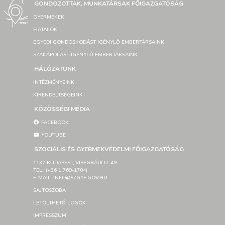
GONDOZOTTAK, MUNKATÁRSAK FŐIGAZGATÓSÁG
GYERMEKEK
FIATALOK
EGYEDI GONDOSKODÁST IGÉNYLŐ EMBERTÁRSAINK
SZAKÁPOLÁST IGÉNYLŐ EMBERTÁRSAINK
HÁLÓZATUNK
INTÉZMÉNYEINK
KIRENDELTSÉGEINK
KÖZÖSSÉGI MÉDIA
FACEBOOK
YOUTUBE
SZOCIÁLIS ÉS GYERMEKVÉDELMI FŐIGAZGATÓSÁG
1132 BUDAPEST, VISEGRÁDI U. 49
TEL.: (+36 1 769-1704)
E-MAIL: INFO@SZGYF.GOV.HU
SAJTÓSZOBA
LETÖLTHETŐ LOGÓK
IMPRESSZUM