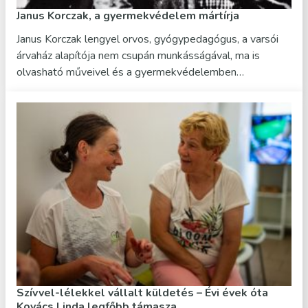
Janus Korczak, a gyermekvédelem mártírja
Janus Korczak lengyel orvos, gyógypedagógus, a varsói
árvaház alapítója nem csupán munkásságával, ma is
olvasható műveivel és a gyermekvédelemben…
Szívvel-lélekkel vállalt küldetés – Évi évek óta
Kovács Linda legfőbb támasza