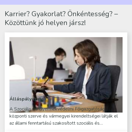
Karrier? Gyakorlat? Önkéntesség? –
Közöttünk jó helyen jársz!
Álláspályázatok
A Szociális és Gyermekvédelmi Főigazgatóság
központi szerve és vármegyei kirendeltségei látják el
az állami fenntartású szakosított szociális és…