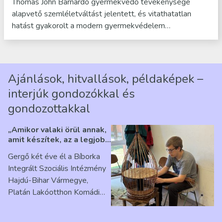
Thomas John Barnardo gyermekvédő tevékenysége
alapvető szemléletváltást jelentett, és vitathatatlan
hatást gyakorolt a modern gyermekvédelem…
Ajánlások, hitvallások, példaképek –
interjúk gondozókkal és
gondozottakkal
„Amikor valaki örül annak,
amit készítek, az a legjobb
érzés” – Beszélgetés
Gergő két éve él a Bíborka
Ribárszky Gergő ellátottal
Integrált Szociális Intézmény
Hajdú-Bihar Vármegye,
Platán Lakóotthon Komádi
telephelyen. Itt a
mindennapjai új értelmet…