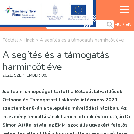
HU
EN
Főoldal
>
Hírek
>
A segítés és a támogatás harmincöt éve
A segítés és a támogatás
harmincöt éve
2021. SZEPTEMBER 08.
Jubileumi ünnepséget tartott a Bélapátfalvai Idősek
Otthona és Támogatott Lakhatás intézmény 2021.
szeptember 8-án a település művelődési házában. Az
intézmény fennállásának harmincötödik évfordulóján Dr.
Simon Attila István, az EMMI szociális ügyekért felelős
helyettes államtitkára köszöntötte az egybegyűlteket.