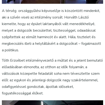
A térség országgyűlési képviselője is köszöntött mindenkit,
aki a szívén viseli az intézmény sorsát. Horváth László
kiemelte, hogy az épület laktanyából vált menedékhellyé,
melyet a dolgozók becsülettel, tisztességgel, odaadással
szépítettek az elmúlt harmincöt év alatt. Hála, tisztelet és
megbecsülés illeti a helytállásért a dolgozókat – fogalmazott
a politikus.
Tóth Erzsébet intézményvezető a múltat és a jelent bemutató
előadásában elmondta, az otthon az idők folyamán, a
változások közepette feladatát soha nem tévesztette szem
elől: az egykori és jelenlegi dolgozók nagy szakértelemmel,
odafigyeléssel gondoztak, ápoltak időseket,
fogyatékossággal élőket.