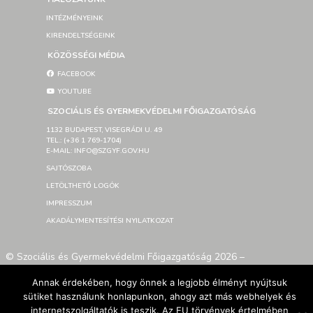
INTÉZMÉNYEINK
KIRENDELTSÉGEINK
KÖZÖSSÉGI MÉDIA
FACEBOOK
YOUTUBE
SZOCIÁLIS ÉS GYERMEKVÉDELMI FŐIGAZGATÓSÁG
1132 BUDAPEST, VISEGRÁDI U. 49
TEL.: (+36 1 769-1704)
E-MAIL: INFO@SZGYF.GOV.HU
SAJTÓSZOBA
LETÖLTHETŐ LOGÓK
IMPRESSZUM
AKADÁLYMENTESÍTÉSI NYILATKOZAT
© Szociális és Gyermekvédelmi Főigazgatóság 2026 –
Developed By SzGyF
Annak érdekében, hogy önnek a legjobb élményt nyújtsuk
sütiket használunk honlapunkon, ahogy azt más webhelyek és
internetszolgáltatók is teszik. Az EU törvények értelmében