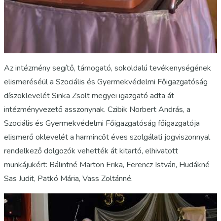
Az intézmény segítő, támogató, sokoldalú tevékenységének
elismeréséül a Szociális és Gyermekvédelmi Főigazgatóság
díszoklevelét Sinka Zsolt megyei igazgató adta át
intézményvezető asszonynak. Czibik Norbert András, a
Szociális és Gyermekvédelmi Főigazgatóság főigazgatója
elismerő oklevelét a harmincöt éves szolgálati jogviszonnyal
rendelkező dolgozók vehették át kitartó, elhivatott
munkájukért: Bálintné Marton Erika, Ferencz István, Hudákné
Sas Judit, Patkó Mária, Vass Zoltánné.