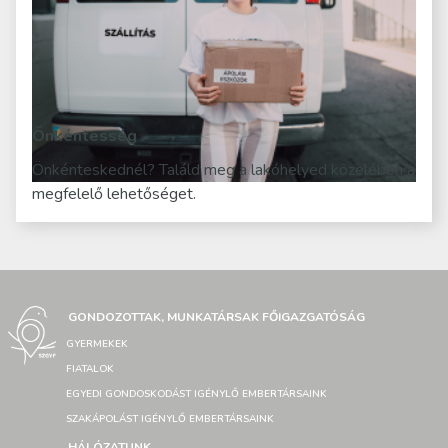
Önkéntesség
Önkénteskednél? Találd meg a lakóhelyed közelében a
megfelelő lehetőséget.
GONDOZOTTAK, MUNKATÁRSAK FŐIGAZGATÓSÁG
GYERMEKEK
FIATALOK
EGYEDI GONDOSKODÁST IGÉNYLŐ EMBERTÁRSAINK
SZAKÁPOLÁST IGÉNYLŐ EMBERTÁRSAINK
HÁLÓZATUNK