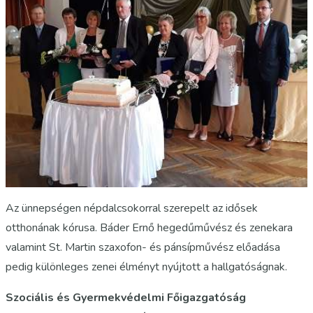
Az ünnepségen népdalcsokorral szerepelt az idősek
otthonának kórusa. Báder Ernő hegedűművész és zenekara
valamint St. Martin szaxofon- és pánsípművész előadása
pedig különleges zenei élményt nyújtott a hallgatóságnak.
Szociális és Gyermekvédelmi Főigazgatóság