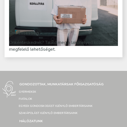
Önkéntesség
Önkénteskednél? Találd meg a lakóhelyed közelében a
megfelelő lehetőséget.
GONDOZOTTAK, MUNKATÁRSAK FŐIGAZGATÓSÁG
GYERMEKEK
FIATALOK
EGYEDI GONDOSKODÁST IGÉNYLŐ EMBERTÁRSAINK
SZAKÁPOLÁST IGÉNYLŐ EMBERTÁRSAINK
HÁLÓZATUNK