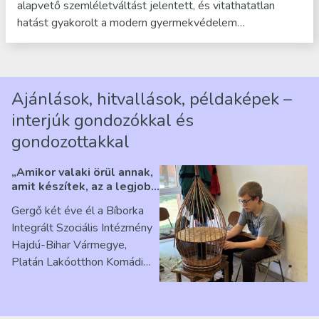
alapvető szemléletváltást jelentett, és vitathatatlan
hatást gyakorolt a modern gyermekvédelem…
Ajánlások, hitvallások, példaképek –
interjúk gondozókkal és
gondozottakkal
„Amikor valaki örül annak,
amit készítek, az a legjobb
érzés” – Beszélgetés
Gergő két éve él a Bíborka
Ribárszky Gergő ellátottal
Integrált Szociális Intézmény
Hajdú-Bihar Vármegye,
Platán Lakóotthon Komádi
telephelyen. Itt a
mindennapjai új értelmet…