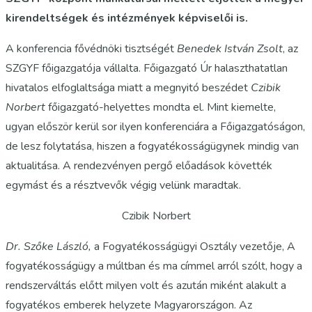
kirendeltségek és intézmények képviselői is.
A konferencia fővédnöki tisztségét
Benedek István Zsolt
, az
SZGYF főigazgatója vállalta. Főigazgató Úr halaszthatatlan
hivatalos elfoglaltsága miatt a megnyitó beszédet
Czibik
Norbert
főigazgató-helyettes mondta el. Mint kiemelte,
ugyan először kerül sor ilyen konferenciára a Főigazgatóságon,
de lesz folytatása, hiszen a fogyatékosságügynek mindig van
aktualitása. A rendezvényen pergő előadások követték
egymást és a résztvevők végig velünk maradtak.
Czibik Norbert
Dr. Szőke László,
a Fogyatékosságügyi Osztály vezetője, A
fogyatékosságügy a múltban és ma címmel arról szólt, hogy a
rendszerváltás előtt milyen volt és azután miként alakult a
fogyatékos emberek helyzete Magyarországon. Az