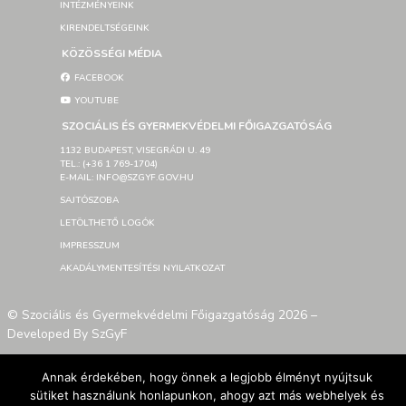
INTÉZMÉNYEINK
KIRENDELTSÉGEINK
KÖZÖSSÉGI MÉDIA
FACEBOOK
YOUTUBE
SZOCIÁLIS ÉS GYERMEKVÉDELMI FŐIGAZGATÓSÁG
1132 BUDAPEST, VISEGRÁDI U. 49
TEL.: (+36 1 769-1704)
E-MAIL: INFO@SZGYF.GOV.HU
SAJTÓSZOBA
LETÖLTHETŐ LOGÓK
IMPRESSZUM
AKADÁLYMENTESÍTÉSI NYILATKOZAT
© Szociális és Gyermekvédelmi Főigazgatóság 2026 –
Developed By SzGyF
Annak érdekében, hogy önnek a legjobb élményt nyújtsuk
sütiket használunk honlapunkon, ahogy azt más webhelyek és