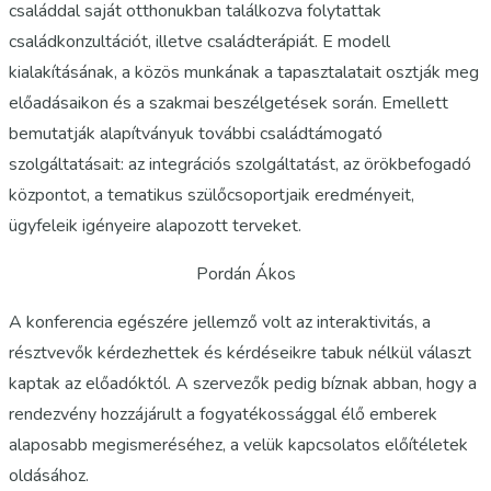
családdal saját otthonukban találkozva folytattak
családkonzultációt, illetve családterápiát. E modell
kialakításának, a közös munkának a tapasztalatait osztják meg
előadásaikon és a szakmai beszélgetések során. Emellett
bemutatják alapítványuk további családtámogató
szolgáltatásait: az integrációs szolgáltatást, az örökbefogadó
központot, a tematikus szülőcsoportjaik eredményeit,
ügyfeleik igényeire alapozott terveket.
Pordán Ákos
A konferencia egészére jellemző volt az interaktivitás, a
résztvevők kérdezhettek és kérdéseikre tabuk nélkül választ
kaptak az előadóktól. A szervezők pedig bíznak abban, hogy a
rendezvény hozzájárult a fogyatékossággal élő emberek
alaposabb megismeréséhez, a velük kapcsolatos előítéletek
oldásához.