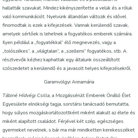
hallatták szavukat. Mindez kikényszerítette a velük és a róluk
való kommunikációt. Nyelvünk állandóan változik és idővel
finomodtak is ezek a kifejezések. Vannak kerülendő szavak,
amelyek sértőek is lehetnek a fogyatékos emberek számára.
Ilyen például a „fogyatékkal” élő megnevezés, vagy a
„tolószékes”, a „világtalan”, a „szellemi” fogyatékos, stb. A
résztvevők kézhez kaphattak egy általunk összeállított
szószedetet a kerülendő és a javasolt helyes kifejezésekről.
Garamvölgyi Annamária
Tábiné Hídvégi Csilla
, a Mozgássérült Emberek Önálló Élet
Egyesülete elnökségi tagja, sorstársi tanácsadó bemutatta,
hogy súlyos mozgáskorlátozottként miként alakult az élete és
miként alapított családot. Férjével két szép, egészséges
gyermeket nevelnek, s bár ma már mindketten kerekesszéket