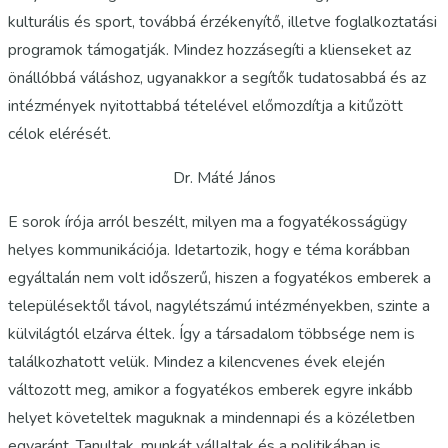
kulturális és sport, továbbá érzékenyítő, illetve foglalkoztatási
programok támogatják. Mindez hozzásegíti a klienseket az
önállóbbá váláshoz, ugyanakkor a segítők tudatosabbá és az
intézmények nyitottabbá tételével előmozdítja a kitűzött
célok elérését.
Dr. Máté János
E sorok írója arról beszélt, milyen ma a fogyatékosságügy
helyes kommunikációja. Idetartozik, hogy e téma korábban
egyáltalán nem volt időszerű, hiszen a fogyatékos emberek a
településektől távol, nagylétszámú intézményekben, szinte a
külvilágtól elzárva éltek. Így a társadalom többsége nem is
találkozhatott velük. Mindez a kilencvenes évek elején
változott meg, amikor a fogyatékos emberek egyre inkább
helyet követeltek maguknak a mindennapi és a közéletben
egyaránt. Tanultak, munkát vállaltak és a politikában is