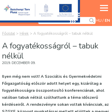
HU
EN
Főoldal
>
Hírek
>
A fogyatékosságról – tabuk nélkül
A fogyatékosságról – tabuk
nélkül
2019. DECEMBER 09.
Ilyen még nem volt! A Szociális és Gyermekvédelmi
Főigazgatóság először adott helyet egy, kizárólag a
fogyatékosságra összpontosító konferenciának, ahol
valóban tabuk nélkül szólhattunk a téma időszerű
kérdéseiről. A rendezvényre sokan voltak kíváncsiak, az
SZGYF központ munkatársai mellett eljöttek a megyei