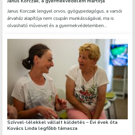
Janus Korczak, a gyermekvédelem mártírja
Janus Korczak lengyel orvos, gyógypedagógus, a varsói
árvaház alapítója nem csupán munkásságával, ma is
olvasható műveivel és a gyermekvédelemben…
Szívvel-lélekkel vállalt küldetés – Évi évek óta
Kovács Linda legfőbb támasza