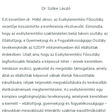
Dr. Szőke László
Ezt követően
dr. Máté János
, az Esélyteremtési Főosztály
vezetője köszöntötte a konferencia résztvevőit. Elmondta,
hogy az esélyteremtési szakterületen belül három osztály: az
Ellátottjogi, a Gyermekjogi és a Fogyatékosságügyi Osztály
tevékenykedik az SZGYF intézményeiben élő ellátottak
érdekében. Utalt arra, hogy az Esélyteremtési Főosztály
legfontosabb feladata a képessé tétel – ennek keretében
mindazon eszköz, gyakorlat és megoldás támogatása, amely
által az ellátottak képessé válnak életük fokozottabb
irányítására, céljaik teljesebb megvalósítására és kedvezőbb
életkörülmények megteremtésére. Az esélyteremtés egy
komplex segítségnyújtási tevékenység, amelynek keretében
a kiemelt – ellátottjogi, gyermekjogi és fogyatékosságügyi –
irányokban megvalósuló interaktív szakmai együttműködést