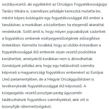
osztályvezető, aki egyébként az Országos Fogyatékosságügyi
Tanács titkára is, személyes példáján keresztül mutatta be,
miként képes boldogulni egy fogyatékossággal élő ember a
tanulásban, a munkában, a közéletben, ha elegendő akarattal
rendelkezik. Szólt arról is, hogy milyen jogszabályok születtek
a fogyatékos emberek esélyegyenlőségének elősegítése
érdekében. Kiemelte továbbá, hogy az utóbbi évtizedben a
fogyatékossággal élő emberek olyan vezető pozíciókba
kerülhettek, amelyekről korábban nem is álmodhattak.
Gondoljunk például arra, hogy egy hallássérült személy
képviseli a magyarországi fogyatékos embereket az Európai
Unió parlamentjében, de a Magyar Országgyűlésben is
tevékenykedik fogyatékossággal élő képviselő. A
közigazgatás vezető posztjain pedig úgyszintén
találkozhatunk fogyatékos személyekkel, akik ott is
bizonyítják rátermettségüket.