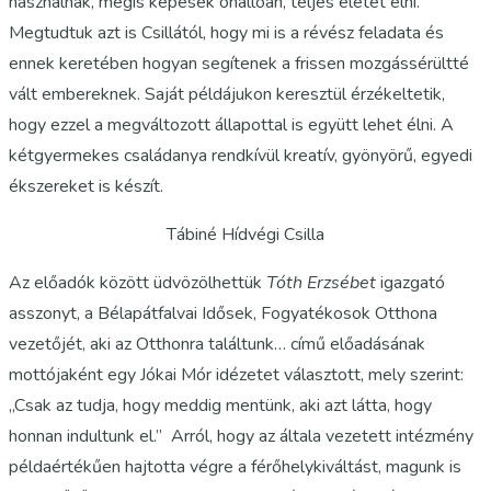
használnak, mégis képesek önállóan, teljes életet élni.
Megtudtuk azt is Csillától, hogy mi is a révész feladata és
ennek keretében hogyan segítenek a frissen mozgássérültté
vált embereknek. Saját példájukon keresztül érzékeltetik,
hogy ezzel a megváltozott állapottal is együtt lehet élni. A
kétgyermekes családanya rendkívül kreatív, gyönyörű, egyedi
ékszereket is készít.
Tábiné Hídvégi Csilla
Az előadók között üdvözölhettük
Tóth Erzsébet
igazgató
asszonyt, a Bélapátfalvai Idősek, Fogyatékosok Otthona
vezetőjét, aki az Otthonra találtunk… című előadásának
mottójaként egy Jókai Mór idézetet választott, mely szerint:
„Csak az tudja, hogy meddig mentünk, aki azt látta, hogy
honnan indultunk el.” Arról, hogy az általa vezetett intézmény
példaértékűen hajtotta végre a férőhelykiváltást, magunk is