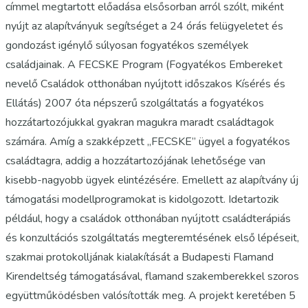
címmel megtartott előadása elsősorban arról szólt, miként
nyújt az alapítványuk segítséget a 24 órás felügyeletet és
gondozást igénylő súlyosan fogyatékos személyek
családjainak. A FECSKE Program (Fogyatékos Embereket
nevelő Családok otthonában nyújtott időszakos Kísérés és
Ellátás) 2007 óta népszerű szolgáltatás a fogyatékos
hozzátartozójukkal gyakran magukra maradt családtagok
számára. Amíg a szakképzett „FECSKE” ügyel a fogyatékos
családtagra, addig a hozzátartozójának lehetősége van
kisebb-nagyobb ügyek elintézésére. Emellett az alapítvány új
támogatási modellprogramokat is kidolgozott. Idetartozik
például, hogy a családok otthonában nyújtott családterápiás
és konzultációs szolgáltatás megteremtésének első lépéseit,
szakmai protokolljának kialakítását a Budapesti Flamand
Kirendeltség támogatásával, flamand szakemberekkel szoros
együttműködésben valósították meg. A projekt keretében 5