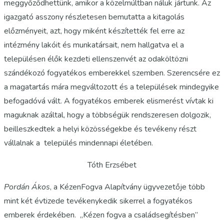
meggyőződhettünk, amikor a közelmúltban náluk jártunk. Az
igazgató asszony részletesen bemutatta a kitagolás
előzményeit, azt, hogy miként készítették fel erre az
intézmény lakóit és munkatársait, nem hallgatva el a
településen élők kezdeti ellenszenvét az odaköltözni
szándékozó fogyatékos emberekkel szemben. Szerencsére ez
a magatartás mára megváltozott és a települések mindegyike
befogadóvá vált. A fogyatékos emberek elismerést vívtak ki
maguknak azáltal, hogy a többségük rendszeresen dolgozik,
beilleszkedtek a helyi közösségekbe és tevékeny részt
vállalnak a település mindennapi életében.
Tóth Erzsébet
Pordán Ákos
, a KézenFogva Alapítvány ügyvezetője több
mint két évtizede tevékenykedik sikerrel a fogyatékos
emberek érdekében. „Kézen fogva a családsegítésben”