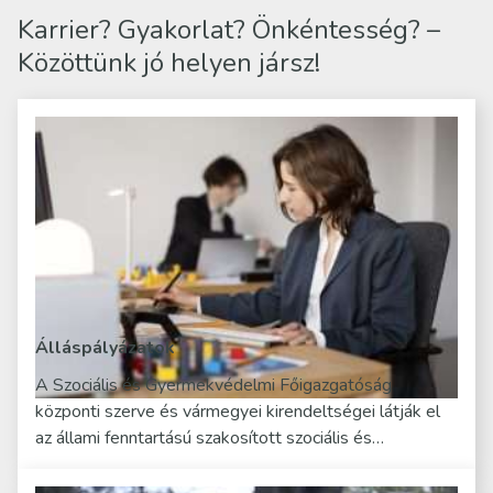
Karrier? Gyakorlat? Önkéntesség? –
Közöttünk jó helyen jársz!
Álláspályázatok
A Szociális és Gyermekvédelmi Főigazgatóság
központi szerve és vármegyei kirendeltségei látják el
az állami fenntartású szakosított szociális és…