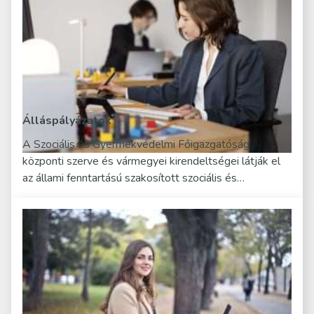
Álláspályázatok
A Szociális és Gyermekvédelmi Főigazgatóság
központi szerve és vármegyei kirendeltségei látják el
az állami fenntartású szakosított szociális és…