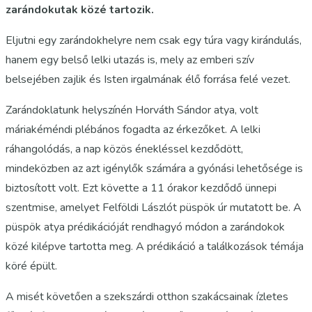
zarándokutak közé tartozik.
Eljutni egy zarándokhelyre nem csak egy túra vagy kirándulás,
hanem egy belső lelki utazás is, mely az emberi szív
belsejében zajlik és Isten irgalmának élő forrása felé vezet.
Zarándoklatunk helyszínén Horváth Sándor atya, volt
máriakéméndi plébános fogadta az érkezőket. A lelki
ráhangolódás, a nap közös énekléssel kezdődött,
mindeközben az azt igénylők számára a gyónási lehetősége is
biztosított volt. Ezt követte a 11 órakor kezdődő ünnepi
szentmise, amelyet Felföldi Lászlót püspök úr mutatott be. A
püspök atya prédikációját rendhagyó módon a zarándokok
közé kilépve tartotta meg. A prédikáció a találkozások témája
köré épült.
A misét követően a szekszárdi otthon szakácsainak ízletes