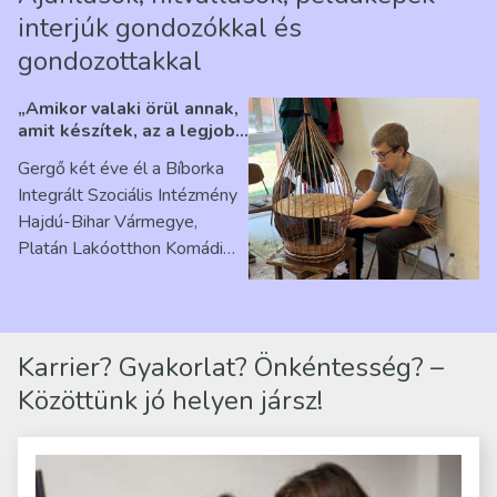
interjúk gondozókkal és
gondozottakkal
„Amikor valaki örül annak,
amit készítek, az a legjobb
érzés” – Beszélgetés
Gergő két éve él a Bíborka
Ribárszky Gergő ellátottal
Integrált Szociális Intézmény
Hajdú-Bihar Vármegye,
Platán Lakóotthon Komádi
telephelyen. Itt a
mindennapjai új értelmet…
Karrier? Gyakorlat? Önkéntesség? –
Közöttünk jó helyen jársz!