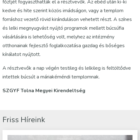
főztjét fogyaszthatták el a résztvevők. Az ebéd után ki-ki
kedve és hite szerint közös imádságon, vagy a templom
forráshoz vezető rövid kiránduláson vehetett részt. A színes
és lelki megnyugvást nyújtó programok mellett búcsúfia
vásárlására is lehetőség volt, melyhez az intézmény
otthonainak fejlesztő foglalkozatása gazdag és bőséges
kínálatot nyújtott.
A résztvevők a nap végén testileg és lelkileg is feltöltődve
intettek búcsút a máriakéméndi templomnak.
SZGYF Tolna Megyei Kirendeltség
Friss Híreink