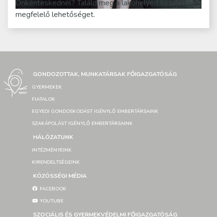
Önkénteskednél? Találd meg a lakóhelyed közelében a
megfelelő lehetőséget.
GONDOZOTTAK, MUNKATÁRSAK FŐIGAZGATÓSÁG
GYERMEKEK
FIATALOK
EGYEDI GONDOSKODÁST IGÉNYLŐ EMBERTÁRSAINK
SZAKÁPOLÁST IGÉNYLŐ EMBERTÁRSAINK
HÁLÓZATUNK
INTÉZMÉNYEINK
KIRENDELTSÉGEINK
KÖZÖSSÉGI MÉDIA
FACEBOOK
YOUTUBE
SZOCIÁLIS ÉS GYERMEKVÉDELMI FŐIGAZGATÓSÁG