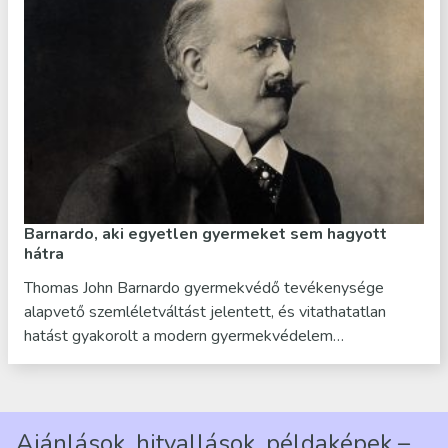
Barnardo, aki egyetlen gyermeket sem hagyott
hátra
Thomas John Barnardo gyermekvédő tevékenysége
alapvető szemléletváltást jelentett, és vitathatatlan
hatást gyakorolt a modern gyermekvédelem…
Ajánlások, hitvallások, példaképek –