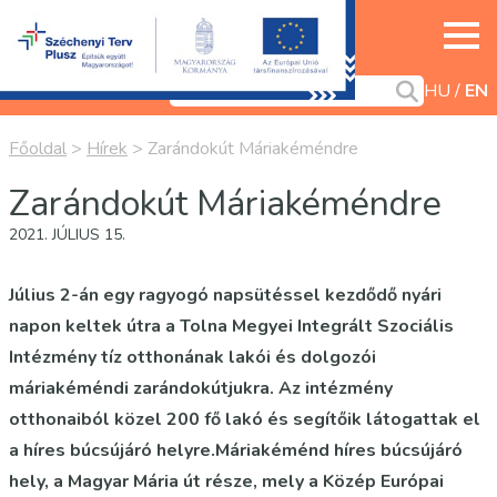
HU
EN
Főoldal
>
Hírek
>
Zarándokút Máriakéméndre
Zarándokút Máriakéméndre
2021. JÚLIUS 15.
Július 2-án egy ragyogó napsütéssel kezdődő nyári
napon keltek útra a Tolna Megyei Integrált Szociális
Intézmény tíz otthonának lakói és dolgozói
máriakéméndi zarándokútjukra. Az intézmény
otthonaiból közel 200 fő lakó és segítőik látogattak el
a híres búcsújáró helyre.Máriakéménd híres búcsújáró
hely, a Magyar Mária út része, mely a Közép Európai